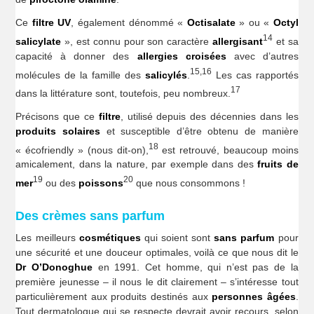
Ce
filtre UV
, également dénommé «
Octisalate
» ou «
Octyl
14
salicylate
», est connu pour son caractère
allergisant
et sa
capacité à donner des
allergies croisées
avec d’autres
15,16
molécules de la famille des
salicylés
.
Les cas rapportés
17
dans la littérature sont, toutefois, peu nombreux.
Précisons que ce
filtre
, utilisé depuis des décennies dans les
produits solaires
et susceptible d’être obtenu de manière
18
« écofriendly » (nous dit-on),
est retrouvé, beaucoup moins
amicalement, dans la nature, par exemple dans des
fruits de
19
20
mer
ou des
poissons
que nous consommons !
Des crèmes sans parfum
Les meilleurs
cosmétiques
qui soient sont
sans parfum
pour
une sécurité et une douceur optimales, voilà ce que nous dit le
Dr O’Donoghue
en 1991. Cet homme, qui n’est pas de la
première jeunesse – il nous le dit clairement – s’intéresse tout
particulièrement aux produits destinés aux
personnes âgées
.
Tout dermatologue qui se respecte devrait avoir recours, selon