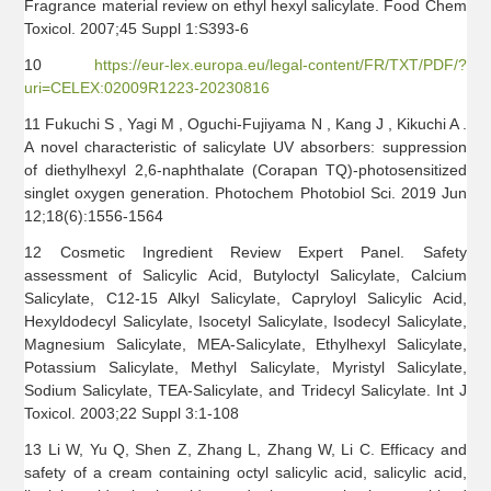
Fragrance material review on ethyl hexyl salicylate. Food Chem
Toxicol. 2007;45 Suppl 1:S393-6
10
https://eur-lex.europa.eu/legal-content/FR/TXT/PDF/?
uri=CELEX:02009R1223-20230816
11 Fukuchi S , Yagi M , Oguchi-Fujiyama N , Kang J , Kikuchi A .
A novel characteristic of salicylate UV absorbers: suppression
of diethylhexyl 2,6-naphthalate (Corapan TQ)-photosensitized
singlet oxygen generation. Photochem Photobiol Sci. 2019 Jun
12;18(6):1556-1564
12 Cosmetic Ingredient Review Expert Panel. Safety
assessment of Salicylic Acid, Butyloctyl Salicylate, Calcium
Salicylate, C12-15 Alkyl Salicylate, Capryloyl Salicylic Acid,
Hexyldodecyl Salicylate, Isocetyl Salicylate, Isodecyl Salicylate,
Magnesium Salicylate, MEA-Salicylate, Ethylhexyl Salicylate,
Potassium Salicylate, Methyl Salicylate, Myristyl Salicylate,
Sodium Salicylate, TEA-Salicylate, and Tridecyl Salicylate. Int J
Toxicol. 2003;22 Suppl 3:1-108
13 Li W, Yu Q, Shen Z, Zhang L, Zhang W, Li C. Efficacy and
safety of a cream containing octyl salicylic acid, salicylic acid,