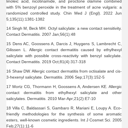
linoleic acid, nicotinamide, and piroctone olamine combined
with 5% benzoyl peroxide in the treatment of acne vulgaris: a
randomized controlled study. Chin Med J (Engl). 2022 Jun
5;135(11):1381-1382
14 Singh M, Beck MH. Octyl salicylate: a new contact sensitivity.
Contact Dermatitis. 2007 Jan;56(1):48
15 Dens AC, Goossens A, Darcis J, Huygens S, Lambrecht C,
Gilissen L. Allergic contact dermatitis caused by ethylhexyl
salicylate with possible cross-reactivity with benzyl salicylate.
Contact Dermatitis. 2019 Oct;81(4):317-318
16 Shaw DW. Allergic contact dermatitis from octisalate and cis-
3-hexenyl salicylate. Dermatitis. 2006 Sep;17(3):152-5
17 Mortz CG, Thormann H, Goossens A, Andersen KE. Allergic
contact dermatitis from ethylhexyl salicylate and other
salicylates. Dermatitis. 2010 Mar-Apr;21(2):E7-10
18 Villa C, Baldassari S, Gambaro R, Mariani E, Loupy A. Eco-
friendly methodologies for the synthesis of some aromatic
esters, well-known cosmetic ingredients. Int J Cosmet Sci. 2005
Feb;27(1):11-6