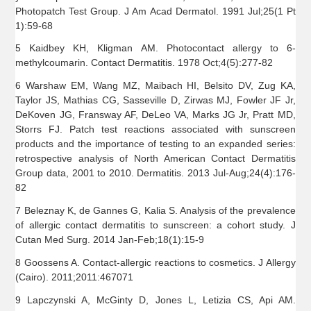
Photopatch Test Group. J Am Acad Dermatol. 1991 Jul;25(1 Pt
1):59-68
5 Kaidbey KH, Kligman AM. Photocontact allergy to 6-
methylcoumarin. Contact Dermatitis. 1978 Oct;4(5):277-82
6 Warshaw EM, Wang MZ, Maibach HI, Belsito DV, Zug KA,
Taylor JS, Mathias CG, Sasseville D, Zirwas MJ, Fowler JF Jr,
DeKoven JG, Fransway AF, DeLeo VA, Marks JG Jr, Pratt MD,
Storrs FJ. Patch test reactions associated with sunscreen
products and the importance of testing to an expanded series:
retrospective analysis of North American Contact Dermatitis
Group data, 2001 to 2010. Dermatitis. 2013 Jul-Aug;24(4):176-
82
7 Beleznay K, de Gannes G, Kalia S. Analysis of the prevalence
of allergic contact dermatitis to sunscreen: a cohort study. J
Cutan Med Surg. 2014 Jan-Feb;18(1):15-9
8 Goossens A. Contact-allergic reactions to cosmetics. J Allergy
(Cairo). 2011;2011:467071
9 Lapczynski A, McGinty D, Jones L, Letizia CS, Api AM.