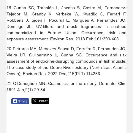
19 Cunha SC, Trabalón L, Jacobs S, Castro M, Fernandez-
Tejedor M, Granby K, Verbeke W, Kwadijk C, Ferrari F,
Robbens J, Sioen I, Pocurull E, Marques A, Fernandes JO,
Domingo JL. UV-filters and musk fragrances in seafood
commercialized in Europe Union: Occurrence, risk and
exposure assessment. Environ Res. 2018 Feb;161:399-408
20 Petrarca MH, Menezes-Sousa D, Ferreira R, Fernandes JO,
Vieira LR, Guilhermino L, Cunha SC. Occurrence and risk
assessment of endocrine-disrupting compounds in fish muscle:
The case study of the Douro River estuary (North East Atlantic
Ocean). Environ Res. 2022 Dec;215(Pt 1):114236
21 O’Donoghue MN. Cosmetics for the elderly. Dermatol Clin.
1991 Jan;9(1):29-34