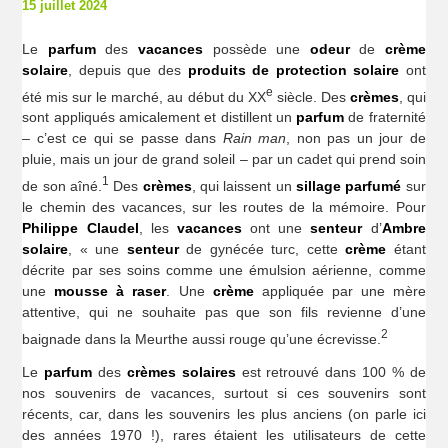
15 juillet 2024
Le
parfum
des
vacances
possède une
odeur
de
crème
solaire
, depuis que des
produits de protection solaire
ont
e
été mis sur le marché, au début du XX
siècle. Des
crèmes
, qui
sont appliqués amicalement et distillent un
parfum
de fraternité
– c’est ce qui se passe dans
Rain man
, non pas un jour de
pluie, mais un jour de grand soleil – par un cadet qui prend soin
1
de son aîné.
Des
crèmes
, qui laissent un
sillage parfumé
sur
le chemin des vacances, sur les routes de la mémoire. Pour
Philippe Claudel
, les
vacances
ont une
senteur
d’
Ambre
solaire
, « une
senteur
de gynécée turc, cette
crème
étant
décrite par ses soins comme une émulsion aérienne, comme
une
mousse à raser
. Une
crème
appliquée par une mère
attentive, qui ne souhaite pas que son fils revienne d’une
2
baignade dans la Meurthe aussi rouge qu’une écrevisse.
Le
parfum
des
crèmes solaires
est retrouvé dans 100 % de
nos souvenirs de vacances, surtout si ces souvenirs sont
récents, car, dans les souvenirs les plus anciens (on parle ici
des années 1970 !), rares étaient les utilisateurs de cette