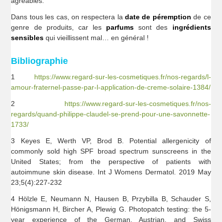
agréables.
Dans tous les cas, on respectera la
date de péremption
de ce
genre de produits, car les
parfums
sont des
ingrédients
sensibles
qui vieillissent mal… en général !
Bibliographie
1
https://www.regard-sur-les-cosmetiques.fr/nos-regards/l-
amour-fraternel-passe-par-l-application-de-creme-solaire-1384/
2
https://www.regard-sur-les-cosmetiques.fr/nos-
regards/quand-philippe-claudel-se-prend-pour-une-savonnette-
1733/
3 Keyes E, Werth VP, Brod B. Potential allergenicity of
commonly sold high SPF broad spectrum sunscreens in the
United States; from the perspective of patients with
autoimmune skin disease. Int J Womens Dermatol. 2019 May
23;5(4):227-232
4 Hölzle E, Neumann N, Hausen B, Przybilla B, Schauder S,
Hönigsmann H, Bircher A, Plewig G. Photopatch testing: the 5-
year experience of the German, Austrian, and Swiss