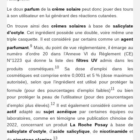
Le doux
parfum
de la
crème solaire
peut donc jouer des tours
à son utilisateur en lui générant des réactions cutanées.
On trouve ainsi des
crèmes solaires
à base de
salicylate
d’octyle
. Cet ingrédient possède une double, voire même une
triple casquette. Il est considéré par certains comme un
agent
9
parfumant
.
Mais, du point de vue réglementaire, il émarge au
numéro d’ordre 20 dans l’Annexe VI du Règlement (CE)
N°1223 qui donne la liste des
filtres UV
admis dans les
10
produits cosmétiques.
Sa dose d’emploi dans les
cosmétiques est comprise entre 0,0001 et 5 % (dose maximum
autorisée), selon que l’ingrédient est utilisé pour protéger la
11
formule (pour des pourcentages d’emploi faibles)
ou bien
pour protéger la peau de l’utilisateur (pour des pourcentages
12
d’emploi plus élevés).
Il est également considéré comme un
actif
adapté au
sujet acnéique
par certaines équipes ou
laboratoires, comme en témoigne une publication chinoise de
2022, concernant un produit
La Roche Posay
à base de
salicylate d’octyle
, d’
acide salicylique
, de
nicotinamide
et
13
de
piroctone olamine
.