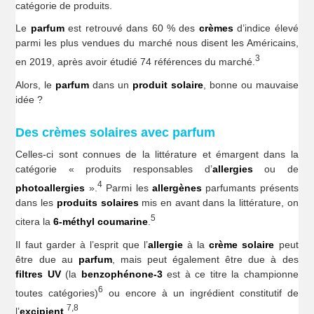
catégorie de produits.
Le
parfum
est retrouvé dans 60 % des
crèmes
d’indice élevé
parmi les plus vendues du marché nous disent les Américains,
3
en 2019, après avoir étudié 74 références du marché.
Alors, le
parfum
dans un
produit solaire
, bonne ou mauvaise
idée ?
Des crèmes solaires avec parfum
Celles-ci sont connues de la littérature et émargent dans la
catégorie « produits responsables d’
allergies
ou de
4
photoallergies
».
Parmi les
allergènes
parfumants présents
dans les
produits solaires
mis en avant dans la littérature, on
5
citera la
6-méthyl coumarine
.
Il faut garder à l’esprit que l’
allergie
à la
crème solaire
peut
être due au
parfum
, mais peut également être due à des
filtres UV
(la
benzophénone-3
est à ce titre la championne
6
toutes catégories)
ou encore à un ingrédient constitutif de
7,8
l’
excipient
.