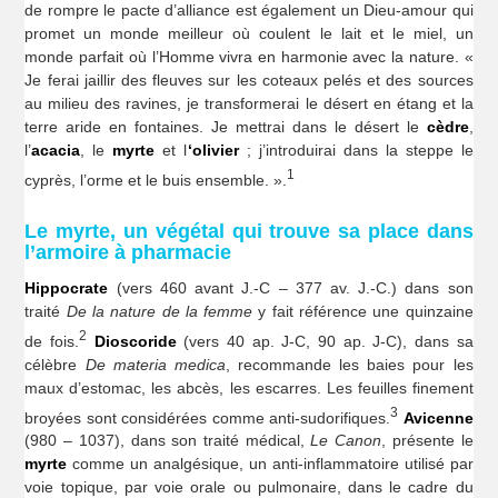
de rompre le pacte d’alliance est également un Dieu-amour qui
promet un monde meilleur où coulent le lait et le miel, un
monde parfait où l’Homme vivra en harmonie avec la nature. «
Je ferai jaillir des fleuves sur les coteaux pelés et des sources
au milieu des ravines, je transformerai le désert en étang et la
terre aride en fontaines. Je mettrai dans le désert le
cèdre
,
l’
acacia
, le
myrte
et l
‘olivier
; j’introduirai dans la steppe le
1
cyprès, l’orme et le buis ensemble. ».
Le myrte, un végétal qui trouve sa place dans
l’armoire à pharmacie
Hippocrate
(vers 460 avant J.-C – 377 av. J.-C.) dans son
traité
De la nature de la femme
y fait référence une quinzaine
2
de fois.
Dioscoride
(vers 40 ap. J-C, 90 ap. J-C), dans sa
célèbre
De materia medica
, recommande les baies pour les
maux d’estomac, les abcès, les escarres. Les feuilles finement
3
broyées sont considérées comme anti-sudorifiques.
Avicenne
(980 – 1037), dans son traité médical,
Le Canon
, présente le
myrte
comme un analgésique, un anti-inflammatoire utilisé par
voie topique, par voie orale ou pulmonaire, dans le cadre du