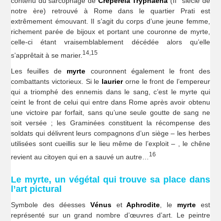
contenu du sarcophage de
Crepereia Tryphaena
(II
siècle de
notre ère) retrouvé à Rome dans le quartier Prati est
extrêmement émouvant. Il s’agit du corps d’une jeune femme,
richement parée de bijoux et portant une couronne de myrte,
celle-ci étant vraisemblablement décédée alors qu’elle
14,15
s’apprêtait à se marier.
Les feuilles de
myrte
couronnent également le front des
combattants victorieux. Si le
laurier
orne le front de l’empereur
qui a triomphé des ennemis dans le sang, c’est le myrte qui
ceint le front de celui qui entre dans Rome après avoir obtenu
une victoire par forfait, sans qu’une seule goutte de sang ne
soit versée ; les Graminées constituent la récompense des
soldats qui délivrent leurs compagnons d’un siège – les herbes
utilisées sont cueillis sur le lieu même de l’exploit – , le chêne
16
revient au citoyen qui en a sauvé un autre…
Le myrte, un végétal qui trouve sa place dans
l’art pictural
Symbole des déesses
Vénus
et
Aphrodite
, le
myrte
est
représenté sur un grand nombre d’œuvres d’art. Le peintre