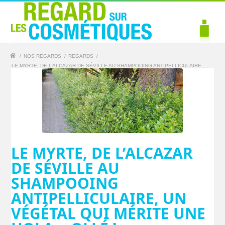
/
NOS REGARDS
/
REGARDS
/
LE MYRTE, DE L’ALCAZAR DE SÉVILLE AU SHAMPOOING ANTIPELLICULAIRE, ...
LE MYRTE, DE L’ALCAZAR
DE SÉVILLE AU
SHAMPOOING
ANTIPELLICULAIRE, UN
VÉGÉTAL QUI MÉRITE UNE