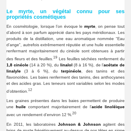
Le myrte, un végétal connu pour ses
propriétés cosmétiques
En cosmétologie, lorsque l’on évoque le
myrte
, on pense tout
d’abord à son parfum apprécié dans les pays méridionaux. Les
produits de la distillation, une eau aromatique nommée “Eau
d’ange”, autrefois extrêmement réputée et une huile essentielle
renfermant majoritairement du cinéole sont obtenues à partir
19
des fleurs et des feuilles.
Les feuilles séchées renferment du
1,8 cinéole
(14 à 20 %), du
linalol
(8 à 16 %), de l’
acétate de
linalyle
(3 à 6 %), du
terpinéole
, des tanins et des
flavonoïdes. Les baies renferment des tanins, des anthocyanes
et des acides gras. Les teneurs sont variables selon les modes
12
d’obtention.
Les graines présentes dans les baies permettent de produire
une
huile
comportant majoritairement de l’
acide linoléique
20
avec un rendement d’environ 12 %.
En 2011, les laboratoires
Johnson & Johnson
agitent des
brins de myrte frénétiquement au-dessus de nos têtes en signe