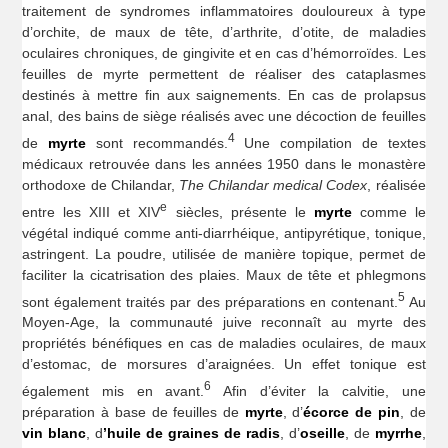
traitement de syndromes inflammatoires douloureux à type
d’orchite, de maux de tête, d’arthrite, d’otite, de maladies
oculaires chroniques, de gingivite et en cas d’hémorroïdes. Les
feuilles de myrte permettent de réaliser des cataplasmes
destinés à mettre fin aux saignements. En cas de prolapsus
anal, des bains de siège réalisés avec une décoction de feuilles
4
de
myrte
sont recommandés.
Une compilation de textes
médicaux retrouvée dans les années 1950 dans le monastère
orthodoxe de Chilandar,
The Chilandar medical Codex
, réalisée
e
entre les XIII et XIV
siècles, présente le
myrte
comme le
végétal indiqué comme anti-diarrhéique, antipyrétique, tonique,
astringent. La poudre, utilisée de manière topique, permet de
faciliter la cicatrisation des plaies. Maux de tête et phlegmons
5
sont également traités par des préparations en contenant.
Au
Moyen-Age, la communauté juive reconnaît au myrte des
propriétés bénéfiques en cas de maladies oculaires, de maux
d’estomac, de morsures d’araignées. Un effet tonique est
6
également mis en avant.
Afin d’éviter la calvitie, une
préparation à base de feuilles de
myrte
, d’
écorce de pin
, de
vin blanc
, d
’huile de graines de radis
, d’
oseille
, de
myrrhe
,