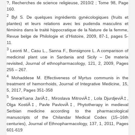
?, Recherches de science religieuse, 2010/2 ; Tome 98, Page
160.
2
Byl S. De quelques ingrédients gynécologiques (fruits et
plantes) et leurs relations avec les pudenda masculins et
féminins dans le traité hippocratique de la Nature de la femme,
Revue belge de Philologie et d’Histoire, 2009, 87-1, pages 5-
11.
3
Leonti M., Casu L., Sanna F., Bonsignore L. A comparison of
medicinal plant use in Sardania and Sicily – De materia
revisited, Journal of ethnopharmacology, 121, 2, 2009, Pages
255 – 267.
4
Mohaddese M. Effectiveness of Myrtus communis in the
treatment of hemorrhoids, Journal of Integrative Medicine, 15,
5, 2017, Pages 351-358
5
Sneœ¾ana JariÄ‡, Miroslava MitroviÄ‡, Lola DjurdjeviÄ‡,
Olga KostiÄ‡, Pavle PavloviÄ‡, Phytotherapy in medieval
Serbian medicine according to the pharmacological
manuscripts of the Chilandar Medical Codex (15–16th
centuries), Journal of Ethnopharmacology, 137, 1, 2011, Pages
601-619