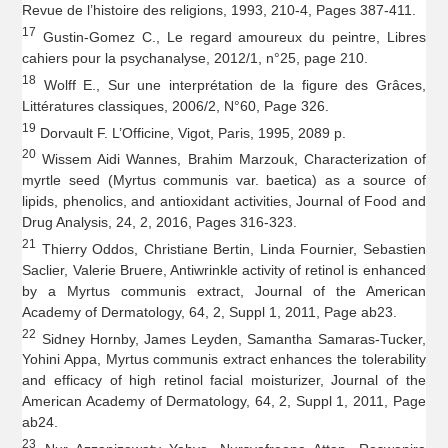
Revue de l’histoire des religions, 1993, 210-4, Pages 387-411.
17
Gustin-Gomez C., Le regard amoureux du peintre, Libres
cahiers pour la psychanalyse, 2012/1, n°25, page 210.
18
Wolff E., Sur une interprétation de la figure des Grâces,
Littératures classiques, 2006/2, N°60, Page 326.
19
Dorvault F. L’Officine, Vigot, Paris, 1995, 2089 p.
20
Wissem Aidi Wannes, Brahim Marzouk, Characterization of
myrtle seed (Myrtus communis var. baetica) as a source of
lipids, phenolics, and antioxidant activities, Journal of Food and
Drug Analysis, 24, 2, 2016, Pages 316-323.
21
Thierry Oddos, Christiane Bertin, Linda Fournier, Sebastien
Saclier, Valerie Bruere, Antiwrinkle activity of retinol is enhanced
by a Myrtus communis extract, Journal of the American
Academy of Dermatology, 64, 2, Suppl 1, 2011, Page ab23.
22
Sidney Hornby, James Leyden, Samantha Samaras-Tucker,
Yohini Appa, Myrtus communis extract enhances the tolerability
and efficacy of high retinol facial moisturizer, Journal of the
American Academy of Dermatology, 64, 2, Suppl 1, 2011, Page
ab24.
23