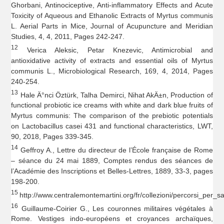
Ghorbani, Antinociceptive, Anti-inflammatory Effects and Acute
Toxicity of Aqueous and Ethanolic Extracts of Myrtus communis
L. Aerial Parts in Mice, Journal of Acupuncture and Meridian
Studies, 4, 4, 2011, Pages 242-247.
12
Verica Aleksic, Petar Knezevic, Antimicrobial and
antioxidative activity of extracts and essential oils of Myrtus
communis L., Microbiological Research, 169, 4, 2014, Pages
240-254.
13
Hale Ä°nci Öztürk, Talha Demirci, Nihat AkÄ±n, Production of
functional probiotic ice creams with white and dark blue fruits of
Myrtus communis: The comparison of the prebiotic potentials
on Lactobacillus casei 431 and functional characteristics, LWT,
90, 2018, Pages 339-345.
14
Geffroy A., Lettre du directeur de l’École française de Rome
– séance du 24 mai 1889, Comptes rendus des séances de
l’Académie des Inscriptions et Belles-Lettres, 1889, 33-3, pages
198-200.
15
http://www.centralemontemartini.org/fr/collezioni/percorsi_pe
16
Guillaume-Coirier G., Les couronnes militaires végétales à
Rome. Vestiges indo-européens et croyances archaïques,