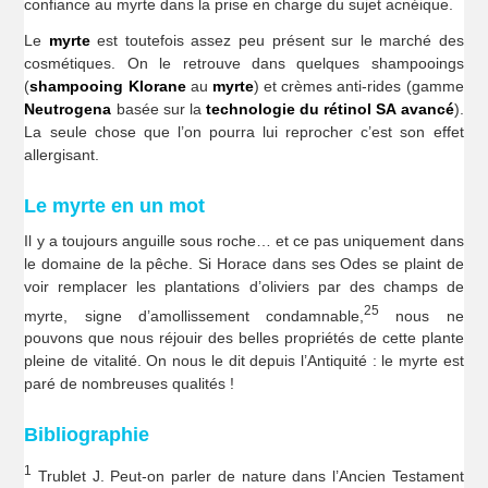
confiance au myrte dans la prise en charge du sujet acnéique.
Le
myrte
est toutefois assez peu présent sur le marché des
cosmétiques. On le retrouve dans quelques shampooings
(
shampooing Klorane
au
myrte
) et crèmes anti-rides (gamme
Neutrogena
basée sur la
technologie du rétinol SA avancé
).
La seule chose que l’on pourra lui reprocher c’est son effet
allergisant.
Le myrte en un mot
Il y a toujours anguille sous roche… et ce pas uniquement dans
le domaine de la pêche. Si Horace dans ses Odes se plaint de
voir remplacer les plantations d’oliviers par des champs de
25
myrte, signe d’amollissement condamnable,
nous ne
pouvons que nous réjouir des belles propriétés de cette plante
pleine de vitalité. On nous le dit depuis l’Antiquité : le myrte est
paré de nombreuses qualités !
Bibliographie
1
Trublet J. Peut-on parler de nature dans l’Ancien Testament