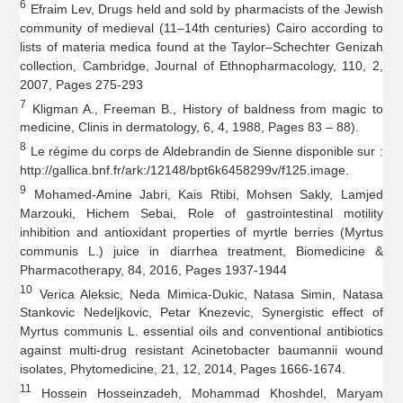
6
Efraim Lev, Drugs held and sold by pharmacists of the Jewish
community of medieval (11–14th centuries) Cairo according to
lists of materia medica found at the Taylor–Schechter Genizah
collection, Cambridge, Journal of Ethnopharmacology, 110, 2,
2007, Pages 275-293
7
Kligman A., Freeman B., History of baldness from magic to
medicine, Clinis in dermatology, 6, 4, 1988, Pages 83 – 88).
8
Le régime du corps de Aldebrandin de Sienne disponible sur :
http://gallica.bnf.fr/ark:/12148/bpt6k6458299v/f125.image.
9
Mohamed-Amine Jabri, Kais Rtibi, Mohsen Sakly, Lamjed
Marzouki, Hichem Sebai, Role of gastrointestinal motility
inhibition and antioxidant properties of myrtle berries (Myrtus
communis L.) juice in diarrhea treatment, Biomedicine &
Pharmacotherapy, 84, 2016, Pages 1937-1944
10
Verica Aleksic, Neda Mimica-Dukic, Natasa Simin, Natasa
Stankovic Nedeljkovic, Petar Knezevic, Synergistic effect of
Myrtus communis L. essential oils and conventional antibiotics
against multi-drug resistant Acinetobacter baumannii wound
isolates, Phytomedicine, 21, 12, 2014, Pages 1666-1674.
11
Hossein Hosseinzadeh, Mohammad Khoshdel, Maryam