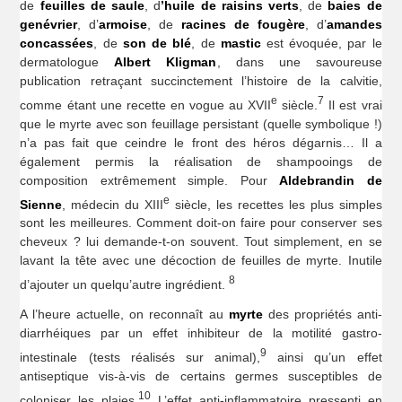
de
feuilles de saule
, d
’huile de raisins verts
, de
baies de
genévrier
, d’
armoise
, de
racines de fougère
, d’
amandes
concassées
, de
son de blé
, de
mastic
est évoquée, par le
dermatologue
Albert Kligman
, dans une savoureuse
publication retraçant succinctement l’histoire de la calvitie,
e
7
comme étant une recette en vogue au XVII
siècle.
Il est vrai
que le myrte avec son feuillage persistant (quelle symbolique !)
n’a pas fait que ceindre le front des héros dégarnis… Il a
également permis la réalisation de shampooings de
composition extrêmement simple. Pour
Aldebrandin de
e
Sienne
, médecin du XIII
siècle, les recettes les plus simples
sont les meilleures. Comment doit-on faire pour conserver ses
cheveux ? lui demande-t-on souvent. Tout simplement, en se
lavant la tête avec une décoction de feuilles de myrte. Inutile
8
d’ajouter un quelqu’autre ingrédient.
A l’heure actuelle, on reconnaît au
myrte
des propriétés anti-
diarrhéiques par un effet inhibiteur de la motilité gastro-
9
intestinale (tests réalisés sur animal),
ainsi qu’un effet
antiseptique vis-à-vis de certains germes susceptibles de
10
coloniser les plaies.
L’effet anti-inflammatoire pressenti en