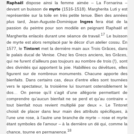
Raphaël
dispose ainsi la femme aimée – La Fornarina –
devant un buisson de
myrte
(1516-1518). Margherita Luti y est
représentée sur la toile en très petite tenue. Bien des années
plus tard, Jean-Auguste-Dominique
Ingres
fera état de la
passion du peintre pour son modèle en peignant Raphaël et
17
Margherita enlacés durant une séance de travail.
Le buisson
de myrte est alors remplacé par le décor d’un atelier cossu. En
1577, le
Tintoret
met la dernière main aux Trois Grâces, dans
le palais ducal de Venise. Chez les Grecs anciens, les Grâces,
qui ne furent d’ailleurs pas toujours au nombre de trois (!), sont
des divinités qui apportent la joie. Habillées ou dévêtues, elles
figurent sur de nombreux monuments. Chacune apporte des
bienfaits. Dans certains cas, deux d’entre elles sont tournées
vers le spectateur, la troisième lui tournant ostensiblement le
dos… On pense qu’il s’agit d’une allégorie permettant de
comprendre qu’aucun bienfait ne se perd et qu’au contraire «
tout bienfait nous revient multiplié par deux ». Le Tintoret
choisit de placer dans leur main des attributs spécifiques, à
l’une une rose, à l’autre une branche de myrte – rose et myrte
étant symboles de l’amour – à la dernière un dé qui, comme la
18
chance, tourne en permanence.