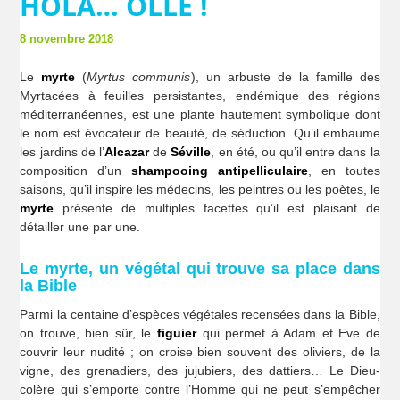
HOLA… OLLÉ !
8 novembre 2018
Le
myrte
(
Myrtus communis
), un arbuste de la famille des
Myrtacées à feuilles persistantes, endémique des régions
méditerranéennes, est une plante hautement symbolique dont
le nom est évocateur de beauté, de séduction. Qu’il embaume
les jardins de l’
Alcazar
de
Séville
, en été, ou qu’il entre dans la
composition d’un
shampooing antipelliculaire
, en toutes
saisons, qu’il inspire les médecins, les peintres ou les poètes, le
myrte
présente de multiples facettes qu’il est plaisant de
détailler une par une.
Le myrte, un végétal qui trouve sa place dans
la Bible
Parmi la centaine d’espèces végétales recensées dans la Bible,
on trouve, bien sûr, le
figuier
qui permet à Adam et Eve de
couvrir leur nudité ; on croise bien souvent des oliviers, de la
vigne, des grenadiers, des jujubiers, des dattiers… Le Dieu-
colère qui s’emporte contre l’Homme qui ne peut s’empêcher