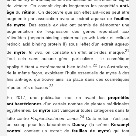
de victoire. On connaît depuis longtemps les propriétés
anti-
âge
du
rétinol
. On découvre que son effet anti-rides peut être
augmenté par association avec un extrait aqueux de
feuilles
de myrte
. Des essais
ex vivo
ont permis de démontrer une
augmentation de l’expression des gènes répondant aux
rétinoïdes (heparin-binding epidermal growth factor et cellular
retinoic acid binding protein II) sous l’effet d’un extrait aqueux
21
de
myrte
.
In vivo
, on constate un effet anti-rides marqué.
Tout cela sans aucune gêne particulière… le cosmétique
22
appliqué étant « extrêmement bien toléré ».
Les Australiens,
de la même façon, exploitent l’huile essentielle de myrte à des
fins anti-âge, qui trouve ainsi sa place dans des cosmétiques
23
réputés très efficaces.
En 2017, une publication met en avant les
propriétés
antibactériennes
d’un certain nombre de plantes médicinales
égyptiennes. Le
myrte
sort vainqueur toutes catégories dans la
24
lutte contre
Propionibacterium acnes
.
Cette notion n’est pas
un scoop pour les laboratoires
Ducray
(la crème
Keracnyl
control
contient un extrait de
feuilles de myrte
) qui font