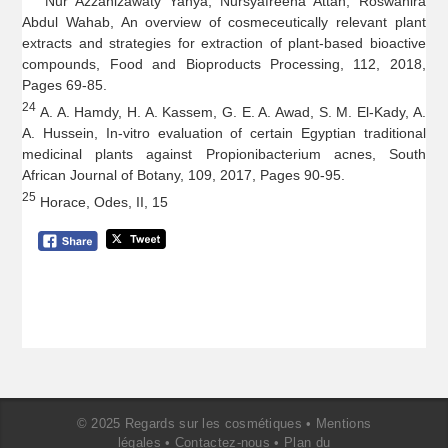
Nur Azzanizawaty Yahya, Nursyafreena Attan, Roswanira
Abdul Wahab, An overview of cosmeceutically relevant plant
extracts and strategies for extraction of plant-based bioactive
compounds, Food and Bioproducts Processing, 112, 2018,
Pages 69-85.
24
A. A. Hamdy, H. A. Kassem, G. E. A. Awad, S. M. El-Kady, A.
A. Hussein, In-vitro evaluation of certain Egyptian traditional
medicinal plants against Propionibacterium acnes, South
African Journal of Botany, 109, 2017, Pages 90-95.
25
Horace, Odes, II, 15
© 2025 Regards sur les cosmétiques •
Mentions
légales
•
Contactez-nous
•
Plan du