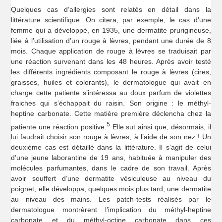
Quelques cas d’allergies sont relatés en détail dans la
littérature scientifique. On citera, par exemple, le cas d’une
femme qui a développé, en 1935, une dermatite prurigineuse,
liée à l’utilisation d’un rouge à lèvres, pendant une durée de 8
mois. Chaque application de rouge à lèvres se traduisait par
une réaction survenant dans les 48 heures. Après avoir testé
les différents ingrédients composant le rouge à lèvres (cires,
graisses, huiles et colorants), le dermatologue qui avait en
charge cette patiente s’intéressa au doux parfum de violettes
fraiches qui s’échappait du raisin. Son origine : le méthyl-
heptine carbonate. Cette matière première déclencha chez la
5
patiente une réaction positive.
Elle sut ainsi que, désormais, il
lui faudrait choisir son rouge à lèvres, à l’aide de son nez ! Un
deuxième cas est détaillé dans la littérature. Il s’agit de celui
d’une jeune laborantine de 19 ans, habituée à manipuler des
molécules parfumantes, dans le cadre de son travail. Après
avoir souffert d’une dermatite vésiculeuse au niveau du
poignet, elle développa, quelques mois plus tard, une dermatite
au niveau des mains. Les patch-tests réalisés par le
dermatologue montrèrent l’implication du méthyl-heptine
carbonate et du méthyl-octine carbonate dans ces