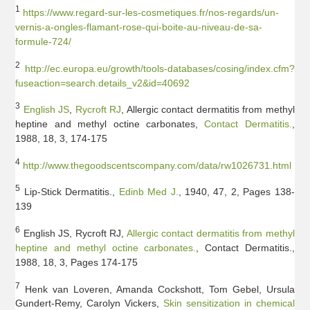
1
https://www.regard-sur-les-cosmetiques.fr/nos-regards/un-
vernis-a-ongles-flamant-rose-qui-boite-au-niveau-de-sa-
formule-724/
2
http://ec.europa.eu/growth/tools-databases/cosing/index.cfm?
fuseaction=search.details_v2&id=40692
3
English JS
,
Rycroft RJ
, Allergic contact dermatitis from methyl
heptine and methyl octine carbonates,
Contact Dermatitis.
,
1988, 18, 3, 174-175
4
http://www.thegoodscentscompany.com/data/rw1026731.html
5
Lip-Stick Dermatitis.,
Edinb Med J.
, 1940, 47, 2, Pages 138-
139
6
English JS, Rycroft RJ,
Allergic contact dermatitis from methyl
heptine and methyl octine carbonates.
, Contact Dermatitis.,
1988, 18, 3, Pages 174-175
7
Henk van Loveren, Amanda Cockshott, Tom Gebel, Ursula
Gundert-Remy, Carolyn Vickers,
Skin sensitization in chemical