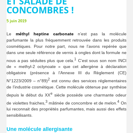
ET SALADE DE
CONCOMBRES !
5 juin 2019
Le
méthyl heptine carbonate
n’est pas la molécule
parfumante la plus fréquemment retrouvée dans les produits
cosmétiques. Pour notre part, nous ne l’avons repérée que
dans une seule référence de vernis à ongles dont la formule ne
1
nous a pas séduites plus que cela.
C’est sous son nom INCI
de « methyl-2 octynoate » que cet allergène à déclaration
obligatoire (présence à l’Annexe III du Règlement (CE)
2
N°1223/2009 – n°89)
est connu des services réglementaires
de l’industrie cosmétique. Cette molécule obtenue par synthèse
e
depuis le début du XX
siècle possède une charmante odeur
3
4
de violettes fraiches,
mâtinée de concombre et de melon.
On
lui reconnait des propriétés parfumantes, mais aussi des effets
sensibilisants.
Une molécule allergisante