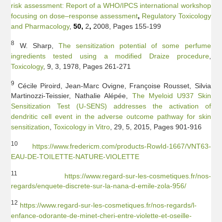
risk assessment: Report of a WHO/IPCS international workshop
focusing on dose–response assessment
,
Regulatory Toxicology
and Pharmacology
,
50,
2
,
2008, Pages 155-199
8
W. Sharp,
The sensitization potential of some perfume
ingredients tested using a modified Draize procedure
,
Toxicology
, 9, 3, 1978, Pages 261-271
9
Cécile Piroird, Jean-Marc Ovigne, Françoise Rousset, Silvia
Martinozzi-Teissier, Nathalie Alépée,
The Myeloid U937 Skin
Sensitization Test (U-SENS) addresses the activation of
dendritic cell event in the adverse outcome pathway for skin
sensitization
,
Toxicology in Vitro
, 29, 5, 2015, Pages 901-916
10
https://www.fredericm.com/products-RowId-1667/VNT63-
EAU-DE-TOILETTE-NATURE-VIOLETTE
11
https://www.regard-sur-les-cosmetiques.fr/nos-
regards/enquete-discrete-sur-la-nana-d-emile-zola-956/
12
https://www.regard-sur-les-cosmetiques.fr/nos-regards/l-
enfance-odorante-de-minet-cheri-entre-violette-et-oseille-