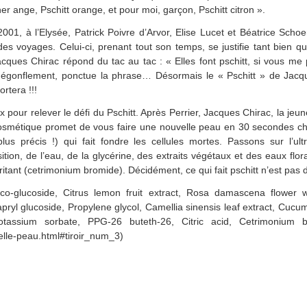
r ange, Pschitt orange, et pour moi, garçon, Pschitt citron ».
2001, à l’Elysée, Patrick Poivre d’Arvor, Elise Lucet et Béatrice Sch
 voyages. Celui-ci, prenant tout son temps, se justifie tant bien q
cques Chirac répond du tac au tac : « Elles font pschitt, si vous me
dégonflement, ponctue la phrase… Désormais le « Pschitt » de Jacqu
ortera !!!
eux pour relever le défi du Pschitt. Après Perrier, Jacques Chirac, la
cosmétique promet de vous faire une nouvelle peau en 30 secondes c
lus précis !) qui fait fondre les cellules mortes. Passons sur l’ul
ion, de l’eau, de la glycérine, des extraits végétaux et des eaux floral
irritant (cetrimonium bromide). Décidément, ce qui fait pschitt n’est pas 
co-glucoside, Citrus lemon fruit extract, Rosa damascena flower 
ryl glucoside, Propylene glycol, Camellia sinensis leaf extract, Cucumis
tassium sorbate, PPG-26 buteth-26, Citric acid, Cetrimonium br
elle-peau.html#tiroir_num_3)