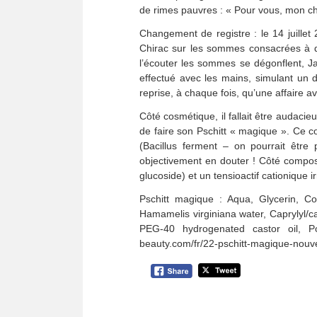
de rimes pauvres : « Pour vous, mon che
Changement de registre : le 14 juillet 
Chirac sur les sommes consacrées à des
l’écouter les sommes se dégonflent, Ja
effectué avec les mains, simulant un 
reprise, à chaque fois, qu’une affaire av
Côté cosmétique, il fallait être audaci
de faire son Pschitt « magique ». Ce 
(Bacillus ferment – on pourrait être p
objectivement en douter ! Côté composit
glucoside) et un tensioactif cationique 
Pschitt magique : Aqua, Glycerin, Co
Hamamelis virginiana water, Caprylyl/cap
PEG-40 hydrogenated castor oil, Po
beauty.com/fr/22-pschitt-magique-nouv