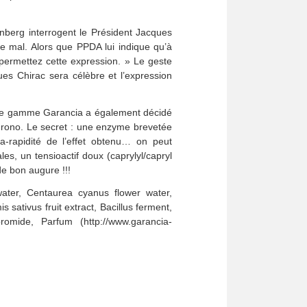
oenberg interrogent le Président Jacques
ue mal. Alors que PPDA lui indique qu’à
 permettez cette expression. » Le geste
es Chirac sera célèbre et l’expression
 jeune gamme Garancia a également décidé
hrono. Le secret : une enzyme brevetée
tra-rapidité de l’effet obtenu… on peut
es, un tensioactif doux (caprylyl/capryl
de bon augure !!!
water, Centaurea cyanus flower water,
 sativus fruit extract, Bacillus ferment,
omide, Parfum (http://www.garancia-