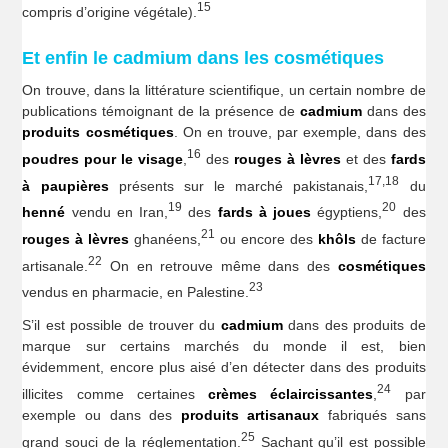
15
compris d’origine végétale).
Et enfin le cadmium dans les cosmétiques
On trouve, dans la littérature scientifique, un certain nombre de
publications témoignant de la présence de
cadmium
dans des
produits cosmétiques
. On en trouve, par exemple, dans des
16
poudres pour le visage
,
des
rouges à lèvres
et des
fards
17,18
à paupières
présents sur le marché pakistanais,
du
19
20
henné
vendu en Iran,
des
fards à joues
égyptiens,
des
21
rouges à lèvres
ghanéens,
ou encore des
khôls
de facture
22
artisanale.
On en retrouve même dans des
cosmétiques
23
vendus en pharmacie, en Palestine.
S’il est possible de trouver du
cadmium
dans des produits de
marque sur certains marchés du monde il est, bien
évidemment, encore plus aisé d’en détecter dans des produits
24
illicites comme certaines
crèmes éclaircissantes
,
par
exemple ou dans des
produits artisanaux
fabriqués sans
25
grand souci de la réglementation.
Sachant qu’il est possible