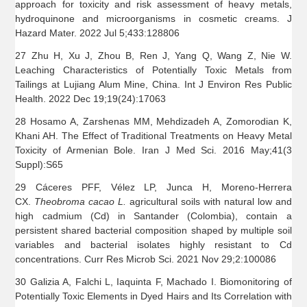
approach for toxicity and risk assessment of heavy metals,
hydroquinone and microorganisms in cosmetic creams. J
Hazard Mater. 2022 Jul 5;433:128806
27 Zhu H, Xu J, Zhou B, Ren J, Yang Q, Wang Z, Nie W.
Leaching Characteristics of Potentially Toxic Metals from
Tailings at Lujiang Alum Mine, China. Int J Environ Res Public
Health. 2022 Dec 19;19(24):17063
28 Hosamo A, Zarshenas MM, Mehdizadeh A, Zomorodian K,
Khani AH. The Effect of Traditional Treatments on Heavy Metal
Toxicity of Armenian Bole. Iran J Med Sci. 2016 May;41(3
Suppl):S65
29 Cáceres PFF, Vélez LP, Junca H, Moreno-Herrera
CX.
Theobroma cacao L.
agricultural soils with natural low and
high cadmium (Cd) in Santander (Colombia), contain a
persistent shared bacterial composition shaped by multiple soil
variables and bacterial isolates highly resistant to Cd
concentrations. Curr Res Microb Sci. 2021 Nov 29;2:100086
30 Galizia A, Falchi L, Iaquinta F, Machado I. Biomonitoring of
Potentially Toxic Elements in Dyed Hairs and Its Correlation with