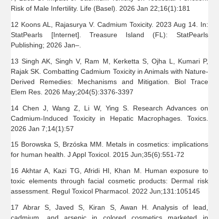
Risk of Male Infertility. Life (Basel). 2026 Jan 22;16(1):181
12 Koons AL, Rajasurya V. Cadmium Toxicity. 2023 Aug 14. In:
StatPearls [Internet]. Treasure Island (FL): StatPearls
Publishing; 2026 Jan–.
13 Singh AK, Singh V, Ram M, Kerketta S, Ojha L, Kumari P,
Rajak SK. Combatting Cadmium Toxicity in Animals with Nature-
Derived Remedies: Mechanisms and Mitigation. Biol Trace
Elem Res. 2026 May;204(5):3376-3397
14 Chen J, Wang Z, Li W, Ying S. Research Advances on
Cadmium-Induced Toxicity in Hepatic Macrophages. Toxics.
2026 Jan 7;14(1):57
15 Borowska S, Brzóska MM. Metals in cosmetics: implications
for human health. J Appl Toxicol. 2015 Jun;35(6):551-72
16 Akhtar A, Kazi TG, Afridi HI, Khan M. Human exposure to
toxic elements through facial cosmetic products: Dermal risk
assessment. Regul Toxicol Pharmacol. 2022 Jun;131:105145
17 Abrar S, Javed S, Kiran S, Awan H. Analysis of lead,
cadmium, and arsenic in colored cosmetics marketed in