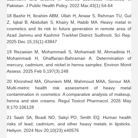
Pakistan. J Public Health Policy. 2022 Mar;43(1):54-64
18 Bashir H, Ibrahim ABM, Ullah H, Anwar S, Rehman TU, Gul
Z, Iqbal B, Abidullah S, Khairy M, Habib MA. Heavy metal in
cosmetics and its risk to future generation in remote area of
Azad Jammu and Kashmir Trarkhel District Sudhnoti. Sci Rep.
2025 Dec 15;15(1):43847
19 Rezaeian M, Mohammadi S, Mohamadi M, Ahmadinia H,
Mohammadi H, Ghaffarian-Bahraman A. Determination of
mercury, cadmium, and nickel in henna samples. Environ Monit
Assess. 2025 Feb 5;197(3):248
20 Khorshed MA, Ghuniem MM, Mahmoud MAA, Sorour MA.
Multi-metric health risk assessment of heavy metal
contamination in cosmetics: A comparative analysis of makeup,
henna and skin creams. Regul Toxicol Pharmacol. 2026 May
8;170:106128
21 Saah SA, Boadi NO, Sakyi PO, Smith EQ. Human health
risks of lead, cadmium, and other heavy metals in lipsticks.
Heliyon. 2024 Nov 20;10(23):e40576