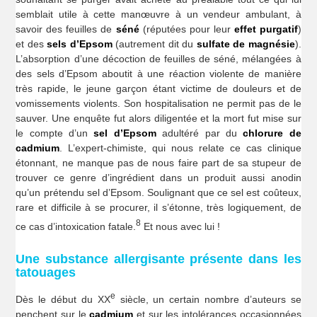
semblait utile à cette manœuvre à un vendeur ambulant, à
savoir des feuilles de
séné
(réputées pour leur
effet purgatif
)
et des
sels d’Epsom
(autrement dit du
sulfate de magnésie
).
L’absorption d’une décoction de feuilles de séné, mélangées à
des sels d’Epsom aboutit à une réaction violente de manière
très rapide, le jeune garçon étant victime de douleurs et de
vomissements violents. Son hospitalisation ne permit pas de le
sauver. Une enquête fut alors diligentée et la mort fut mise sur
le compte d’un
sel d’Epsom
adultéré par du
chlorure de
cadmium
. L’expert-chimiste, qui nous relate ce cas clinique
étonnant, ne manque pas de nous faire part de sa stupeur de
trouver ce genre d’ingrédient dans un produit aussi anodin
qu’un prétendu sel d’Epsom. Soulignant que ce sel est coûteux,
rare et difficile à se procurer, il s’étonne, très logiquement, de
8
ce cas d’intoxication fatale.
Et nous avec lui !
Une substance allergisante présente dans les
tatouages
e
Dès le début du XX
siècle, un certain nombre d’auteurs se
penchent sur le
cadmium
et sur les intolérances occasionnées