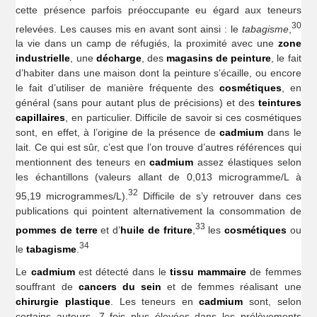
cette présence parfois préoccupante eu égard aux teneurs
30
relevées. Les causes mis en avant sont ainsi : le
tabagisme
,
la vie dans un camp de réfugiés, la proximité avec une
zone
industrielle
, une
décharge
, des
magasins de peinture
, le fait
d’habiter dans une maison dont la peinture s’écaille, ou encore
le fait d’utiliser de manière fréquente des
cosmétiques
, en
général (sans pour autant plus de précisions) et des
teintures
capillaires
, en particulier. Difficile de savoir si ces cosmétiques
sont, en effet, à l’origine de la présence de
cadmium
dans le
lait. Ce qui est sûr, c’est que l’on trouve d’autres références qui
mentionnent des teneurs en
cadmium
assez élastiques selon
les échantillons (valeurs allant de 0,013 microgramme/L à
32
95,19 microgrammes/L).
Difficile de s’y retrouver dans ces
publications qui pointent alternativement la consommation de
33
pommes de terre
et d’
huile
de friture
,
les
cosmétiques
ou
34
le
tabagisme
.
Le
cadmium
est détecté dans le
tissu mammaire
de femmes
souffrant de
cancers du sein
et de femmes réalisant une
chirurgie plastique
. Les teneurs en
cadmium
sont, selon
certains auteurs, 7 fois plus élevées dans les prélèvements