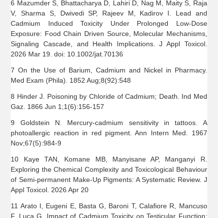
6 Mazumder S, Bhattacharya D, Lahiri D, Nag M, Maity S, Raja
V, Sharma S, Dwivedi SP, Rajeev M, Kadirov I. Lead and
Cadmium Induced Toxicity Under Prolonged Low-Dose
Exposure: Food Chain Driven Source, Molecular Mechanisms,
Signaling Cascade, and Health Implications. J Appl Toxicol.
2026 Mar 19. doi: 10.1002/jat.70136
7 On the Use of Barium, Cadmium and Nickel in Pharmacy.
Med Exam (Phila). 1852 Aug;8(92):548
8 Hinder J. Poisoning by Chloride of Cadmium; Death. Ind Med
Gaz. 1866 Jun 1;1(6):156-157
9 Goldstein N. Mercury-cadmium sensitivity in tattoos. A
photoallergic reaction in red pigment. Ann Intern Med. 1967
Nov;67(5):984-9
10 Kaye TAN, Komane MB, Manyisane AP, Manganyi R.
Exploring the Chemical Complexity and Toxicological Behaviour
of Semi-permanent Make-Up Pigments: A Systematic Review. J
Appl Toxicol. 2026 Apr 20
11 Arato I, Eugeni E, Basta G, Baroni T, Calafiore R, Mancuso
F, Luca G. Impact of Cadmium Toxicity on Testicular Function: