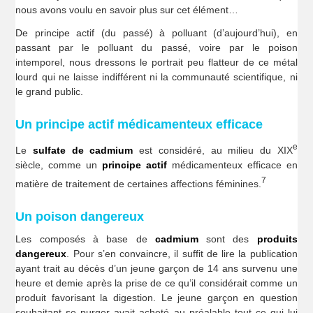
nous avons voulu en savoir plus sur cet élément…
De principe actif (du passé) à polluant (d’aujourd’hui), en
passant par le polluant du passé, voire par le poison
intemporel, nous dressons le portrait peu flatteur de ce métal
lourd qui ne laisse indifférent ni la communauté scientifique, ni
le grand public.
Un principe actif médicamenteux efficace
e
Le
sulfate de cadmium
est considéré, au milieu du XIX
siècle, comme un
principe actif
médicamenteux efficace en
7
matière de traitement de certaines affections féminines.
Un poison dangereux
Les composés à base de
cadmium
sont des
produits
dangereux
. Pour s’en convaincre, il suffit de lire la publication
ayant trait au décès d’un jeune garçon de 14 ans survenu une
heure et demie après la prise de ce qu’il considérait comme un
produit favorisant la digestion. Le jeune garçon en question
souhaitant se purger avait acheté au préalable tout ce qui lui