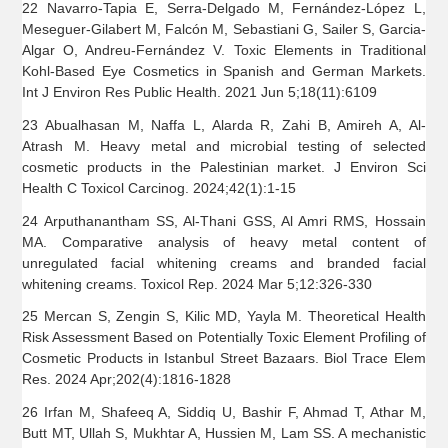
22 Navarro-Tapia E, Serra-Delgado M, Fernández-López L,
Meseguer-Gilabert M, Falcón M, Sebastiani G, Sailer S, Garcia-
Algar O, Andreu-Fernández V. Toxic Elements in Traditional
Kohl-Based Eye Cosmetics in Spanish and German Markets.
Int J Environ Res Public Health. 2021 Jun 5;18(11):6109
23 Abualhasan M, Naffa L, Alarda R, Zahi B, Amireh A, Al-
Atrash M. Heavy metal and microbial testing of selected
cosmetic products in the Palestinian market. J Environ Sci
Health C Toxicol Carcinog. 2024;42(1):1-15
24 Arputhanantham SS, Al-Thani GSS, Al Amri RMS, Hossain
MA. Comparative analysis of heavy metal content of
unregulated facial whitening creams and branded facial
whitening creams. Toxicol Rep. 2024 Mar 5;12:326-330
25 Mercan S, Zengin S, Kilic MD, Yayla M. Theoretical Health
Risk Assessment Based on Potentially Toxic Element Profiling of
Cosmetic Products in Istanbul Street Bazaars. Biol Trace Elem
Res. 2024 Apr;202(4):1816-1828
26 Irfan M, Shafeeq A, Siddiq U, Bashir F, Ahmad T, Athar M,
Butt MT, Ullah S, Mukhtar A, Hussien M, Lam SS. A mechanistic