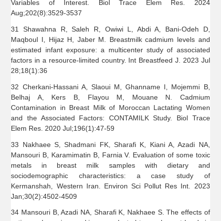
Variables of Interest. Biol Trace Elem Res. 2024
Aug;202(8):3529-3537
31 Shawahna R, Saleh R, Owiwi L, Abdi A, Bani-Odeh D,
Maqboul I, Hijaz H, Jaber M. Breastmilk cadmium levels and
estimated infant exposure: a multicenter study of associated
factors in a resource-limited country. Int Breastfeed J. 2023 Jul
28;18(1):36
32 Cherkani-Hassani A, Slaoui M, Ghanname I, Mojemmi B,
Belhaj A, Kers B, Flayou M, Mouane N. Cadmium
Contamination in Breast Milk of Moroccan Lactating Women
and the Associated Factors: CONTAMILK Study. Biol Trace
Elem Res. 2020 Jul;196(1):47-59
33 Nakhaee S, Shadmani FK, Sharafi K, Kiani A, Azadi NA,
Mansouri B, Karamimatin B, Farnia V. Evaluation of some toxic
metals in breast milk samples with dietary and
sociodemographic characteristics: a case study of
Kermanshah, Western Iran. Environ Sci Pollut Res Int. 2023
Jan;30(2):4502-4509
34 Mansouri B, Azadi NA, Sharafi K, Nakhaee S. The effects of