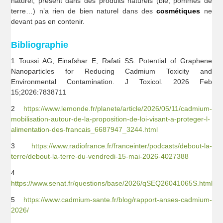
naturel, présent dans des produits naturels (blé, pommes de
terre…) n’a rien de bien naturel dans des
cosmétiques
ne
devant pas en contenir.
Bibliographie
1 Toussi AG, Einafshar E, Rafati SS. Potential of Graphene
Nanoparticles for Reducing Cadmium Toxicity and
Environmental Contamination. J Toxicol. 2026 Feb
15;2026:7838711
2
https://www.lemonde.fr/planete/article/2026/05/11/cadmium-
mobilisation-autour-de-la-proposition-de-loi-visant-a-proteger-l-
alimentation-des-francais_6687947_3244.html
3
https://www.radiofrance.fr/franceinter/podcasts/debout-la-
terre/debout-la-terre-du-vendredi-15-mai-2026-4027388
4
https://www.senat.fr/questions/base/2026/qSEQ26041065S.html
5
https://www.cadmium-sante.fr/blog/rapport-anses-cadmium-
2026/