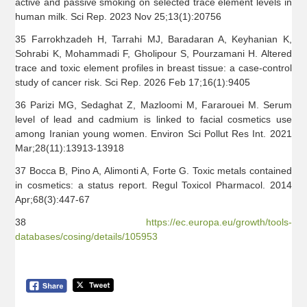
active and passive smoking on selected trace element levels in
human milk. Sci Rep. 2023 Nov 25;13(1):20756
35 Farrokhzadeh H, Tarrahi MJ, Baradaran A, Keyhanian K,
Sohrabi K, Mohammadi F, Gholipour S, Pourzamani H. Altered
trace and toxic element profiles in breast tissue: a case-control
study of cancer risk. Sci Rep. 2026 Feb 17;16(1):9405
36 Parizi MG, Sedaghat Z, Mazloomi M, Fararouei M. Serum
level of lead and cadmium is linked to facial cosmetics use
among Iranian young women. Environ Sci Pollut Res Int. 2021
Mar;28(11):13913-13918
37 Bocca B, Pino A, Alimonti A, Forte G. Toxic metals contained
in cosmetics: a status report. Regul Toxicol Pharmacol. 2014
Apr;68(3):447-67
38
https://ec.europa.eu/growth/tools-
databases/cosing/details/105953