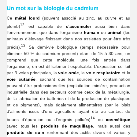
Un mot sur la biologie du cadmium
Ce
métal lourd
(souvent associé au zinc, au cuivre et au
12
plomb)
est capable de
s’accumuler
aussi bien dans
l’environnement que dans l’organisme
humain
ou
animal
(les
animaux d’élevage finissant dans nos assiettes pour être très
13
précis).
Sa demi-vie biologique (temps nécessaire pour
éliminer 50 % du cadmium présent) étant de 15 à 30 ans, on
comprend que cette molécule, une fois entrée dans
l’organisme, en est difficilement expulsable. L’exposition se fait
par 3 voies principales, la
voie orale
, la
voie respiratoire
et la
voie cutanée
, sachant que les sources de contamination
peuvent être professionnelles (exploitation minière, production
industrielle dans des secteurs comme ceux de la métallurgie,
de la fabrication de batteries et de la production de plastiques
et de pigments), mais également alimentaires (par le biais
d’aliments issus d’une agriculture ayant été au contact de
14
boues d’épuration ou d’engrais pollués)
ou
cosmétique
(avec tous les
produits de maquillage
, mais aussi des
produits de soin
renfermant des actifs divers et variés y