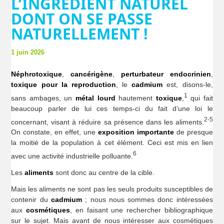
L’INGRÉDIENT NATUREL
DONT ON SE PASSE
NATURELLEMENT !
1 juin 2026
Néphrotoxique
,
cancérigène
,
perturbateur endocrinien
,
toxique pour la reproduction
, le
cadmium
est, disons-le,
1
sans ambages, un
métal lourd
hautement
toxique
,
qui fait
beaucoup parler de lui ces temps-ci du fait d’une loi le
2-5
concernant, visant à réduire sa présence dans les aliments.
On constate, en effet, une
exposition importante
de presque
la moitié de la population à cet élément. Ceci est mis en lien
6
avec une activité industrielle polluante.
Les
aliments
sont donc au centre de la cible.
Mais les aliments ne sont pas les seuls produits susceptibles de
contenir du
cadmium
; nous nous sommes donc intéressées
aux
cosmétiques
, en faisant une rechercher bibliographique
sur le sujet. Mais avant de nous intéresser aux cosmétiques