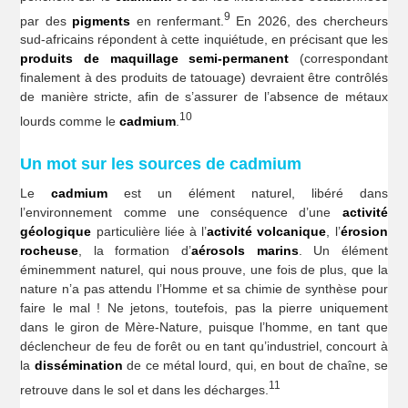
9
par des
pigments
en renfermant.
En 2026, des chercheurs
sud-africains répondent à cette inquiétude, en précisant que les
produits de maquillage semi-permanent
(correspondant
finalement à des produits de tatouage) devraient être contrôlés
de manière stricte, afin de s’assurer de l’absence de métaux
10
lourds comme le
cadmium
.
Un mot sur les sources de cadmium
Le
cadmium
est un élément naturel, libéré dans
l’environnement comme une conséquence d’une
activité
géologique
particulière liée à l’
activité
volcanique
, l’
érosion
rocheuse
, la formation d’
aérosols marins
. Un élément
éminemment naturel, qui nous prouve, une fois de plus, que la
nature n’a pas attendu l’Homme et sa chimie de synthèse pour
faire le mal ! Ne jetons, toutefois, pas la pierre uniquement
dans le giron de Mère-Nature, puisque l’homme, en tant que
déclencheur de feu de forêt ou en tant qu’industriel, concourt à
la
dissémination
de ce métal lourd, qui, en bout de chaîne, se
11
retrouve dans le sol et dans les décharges.