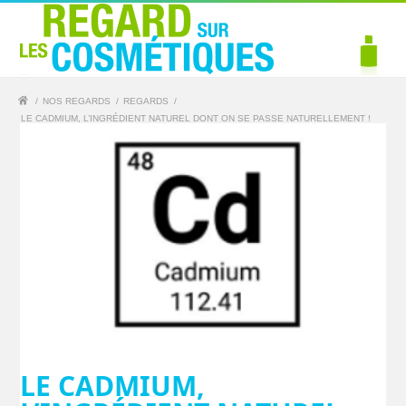
/
NOS REGARDS
/
REGARDS
/
LE CADMIUM, L’INGRÉDIENT NATUREL DONT ON SE PASSE NATURELLEMENT !
LE CADMIUM,