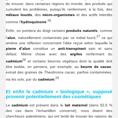
de trouver, dans certaines régions du monde, des produits qui
cumulent les problèmes, puisqu’ils renferment, à la fois, des
métaux lourds
, des
micro-organismes
et des actifs interdits
26
comme l’
hydroquinone
.
Enfin, on pointera du doigt certains
produits naturels
, comme
27
l’
alun
, naturellement contaminés par ce métal lourd,
ce qui
amène une réflexion concernant l’idée reçue selon laquelle la
pierre d’alun
constitue un
anti-transpirant
sain et sans
défaut. Même chose avec des
argiles
renfermant du
28
cadmium
et certains beurres végétaux dont la qualité doit
être testée, on pensera, par exemple, au
beurre de cacao
,
extrait des graines de
Theobroma cacao
, parfois contaminées,
29
via les sols, par du
cadmium
.
Et enfin le cadmium « biologique », supposé
provenir potentiellement des cosmétiques
Le
cadmium
est présent dans le
lait maternel
(dans 92,6 %
des cas dans l’échantillon concerné), nous disent des
chercheurs palestiniens, qui ont tenté de trouver les raisons de