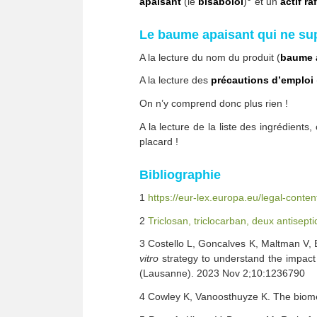
apaisant
(le
bisabolol
)
et un
actif ra
Le baume apaisant qui ne supp
A la lecture du nom du produit (
baume 
A la lecture des
précautions d’emploi
On n’y comprend donc plus rien !
A la lecture de la liste des ingrédient
placard !
Bibliographie
1
https://eur-lex.europa.eu/legal-co
2
Triclosan, triclocarban, deux antisep
3 Costello L, Goncalves K, Maltman V, 
vitro
strategy to understand the impact 
(Lausanne). 2023 Nov 2;10:1236790
4 Cowley K, Vanoosthuyze K. The biome