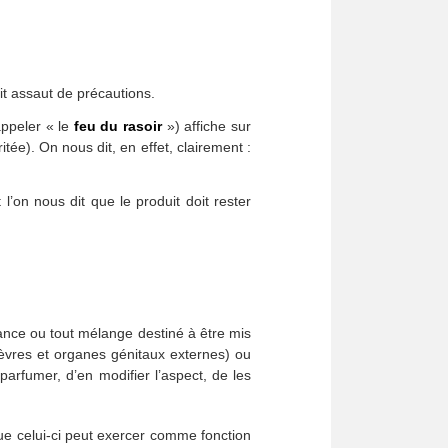
it assaut de précautions.
appeler « le
feu du rasoir
») affiche sur
ée). On nous dit, en effet, clairement :
t l’on nous dit que le produit doit rester
stance ou tout mélange destiné à être mis
 lèvres et organes génitaux externes) ou
arfumer, d’en modifier l’aspect, de les
que celui-ci peut exercer comme fonction