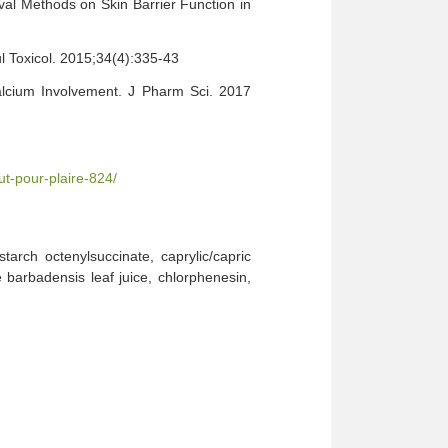
val Methods on Skin Barrier Function in
l Toxicol. 2015;34(4):335-43
alcium Involvement. J Pharm Sci. 2017
ut-pour-plaire-824/
arch octenylsuccinate, caprylic/capric
 barbadensis leaf juice, chlorphenesin,