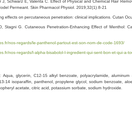
 J, Schwarz E, Valenta C. Effect of Physical and Chemical Hair Remo
Model Permeant. Skin Pharmacol Physiol. 2019;32(1):8-21
 effects on percutaneous penetration: clinical implications. Cutan Ocu
 D, Stagni G. Cutaneous Penetration-Enhancing Effect of Menthol: C
es.fr/nos-regards/le-panthenol-partout-est-son-nom-de-code-1693/
.fr/nos-regards/l-alpha-bisabolol-l-ingredient-qui-sent-bon-et-qui-a-to
 Aqua, glycerin, C12-15 alkyl benzoate, polyacrylamide, aluminum st
C13-14 isoparaffin, panthenol, propylene glycol, sodium benzoate, aloe
ocopheryl acetate, citric acid, potassium sorbate, sodium hydroxide.