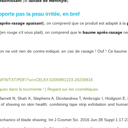
fraichissant
(le
lactate de menthyle
).
orte pas la peau irritée, en bref
après-rasage apaisant
), on comprend que ce produit est adapté à la
(en rouge s’il vous plait), on comprend que le
baume après-rasage
ne
s, on ne voit rien de contre-indiqué, en cas de rasage ! Ouf ! Ce baume 
ntent/FR/TXT/PDF/?uri=CELEX:02009R1223-20230816
tiques dans la tourmente ! | Regard sur les cosmétiques
Barrett N, Shah K, Stephens A, Dicolandrea T, Ambrogio I, Hodgson E,
of shaving on skin health: combining tape strip exfoliation and huma
chanics of blade shaving. Int J Cosmet Sci. 2016 Jun;38 Suppl 1:17-2