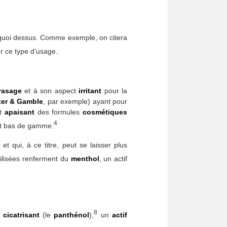
 quoi dessus. Comme exemple, on citera
 ce type d’usage.
rasage
et à son aspect
irritant
pour la
ter & Gamble
, par exemple) ayant pour
at
apaisant
des formules
cosmétiques
4
st bas de gamme.
et qui, à ce titre, peut se laisser plus
tilisées renferment du
menthol
, un actif
8
f cicatrisant
(le
panthénol
),
un
actif