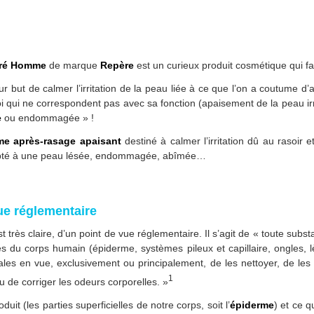
rré Homme
de marque
Repère
est un curieux produit cosmétique qui fa
r but de calmer l’irritation de la peau liée à ce que l’on a coutume d’
qui ne correspondent pas avec sa fonction (apaisement de la peau irrit
e
ou endommagée » !
e après-rasage apaisant
destiné à calmer l’irritation dû au rasoir e
adapté à une peau lésée, endommagée, abîmée…
vue réglementaire
t très claire, d’un point de vue réglementaire. Il s’agit de « toute sub
les du corps humain (épiderme, systèmes pileux et capillaire, ongles,
es en vue, exclusivement ou principalement, de les nettoyer, de les p
1
u de corriger les odeurs corporelles. »
uit (les parties superficielles de notre corps, soit l’
épiderme
) et ce 