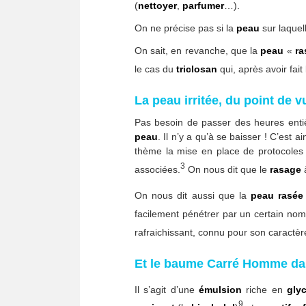
(
nettoyer
,
parfumer
…).
On ne précise pas si la
peau
sur laquel
On sait, en revanche, que la
peau
«
ra
le cas du
triclosan
qui, après avoir fait
La peau irritée, du point de v
Pas besoin de passer des heures entiè
peau
. Il n’y a qu’à se baisser ! C’est
thème la mise en place de protocoles 
3
associées.
On nous dit que le
rasage
à
On nous dit aussi que la
peau rasée
facilement pénétrer par un certain no
rafraichissant, connu pour son caractè
Et le baume Carré Homme dan
Il s’agit d’une
émulsion
riche en
glyc
9