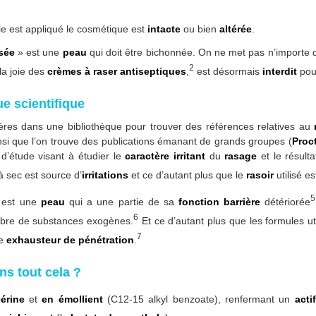
le est appliqué le cosmétique est
intacte
ou bien
altérée
.
sée
» est une
peau
qui doit être bichonnée. On ne met pas n’importe
2
 la joie des
crèmes à raser antiseptiques
,
est désormais
interdit
pour
ue scientifique
res dans une bibliothèque pour trouver des références relatives au
 ainsi que l’on trouve des publications émanant de grands groupes (
Proc
d’étude visant à étudier le
caractère irritant
du
rasage
et le résult
 sec est source d’
irritations
et ce d’autant plus que le
rasoir
utilisé e
5
est une
peau
qui a une partie de sa
fonction barrière
détériorée
6
mbre de substances exogènes.
Et ce d’autant plus que les formules u
7
re
exhausteur de pénétration
.
s tout cela ?
érine
et
en émollient
(C12-15 alkyl benzoate), renfermant un
acti