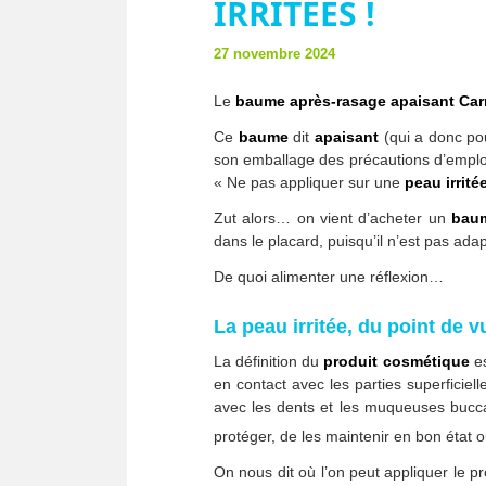
IRRITÉES !
27 novembre 2024
Le
baume après-rasage apaisant Ca
Ce
baume
dit
apaisant
(qui a donc pou
son emballage des précautions d’emploi 
« Ne pas appliquer sur une
peau irrité
Zut alors… on vient d’acheter un
baum
dans le placard, puisqu’il n’est pas 
De quoi alimenter une réflexion…
La peau irritée, du point de 
La définition du
produit cosmétique
es
en contact avec les parties superficiel
avec les dents et les muqueuses buccal
protéger, de les maintenir en bon état o
On nous dit où l’on peut appliquer le prod