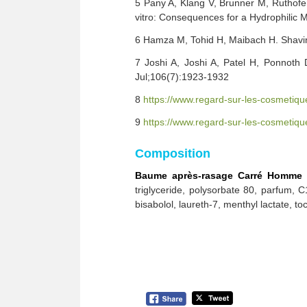
5 Pany A, Klang V, Brunner M, Ruthofer
vitro: Consequences for a Hydrophilic 
6 Hamza M, Tohid H, Maibach H. Shaving
7 Joshi A, Joshi A, Patel H, Ponnoth
Jul;106(7):1923-1932
8
https://www.regard-sur-les-cosmetiqu
9
https://www.regard-sur-les-cosmetiques
Composition
Baume après-rasage Carré Homme
:
triglyceride, polysorbate 80, parfum, 
bisabolol, laureth-7, menthyl lactate, t