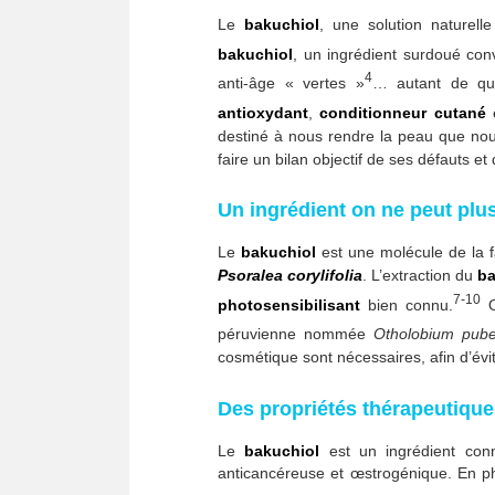
Le
bakuchiol
, une solution naturell
bakuchiol
, un ingrédient surdoué co
4
anti-âge « vertes »
… autant de qua
antioxydant
,
conditionneur cutané
destiné à nous rendre la peau que nous
faire un bilan objectif de ses défauts et 
Un ingrédient on ne peut pl
Le
bakuchiol
est une molécule de la fa
Psoralea corylifolia
. L’extraction du
b
7-10
photosensibilisant
bien connu.
O
péruvienne nommée
Otholobium pub
cosmétique sont nécessaires, afin d’é
Des propriétés thérapeutique
Le
bakuchiol
est un ingrédient conn
anticancéreuse et œstrogénique. En ph