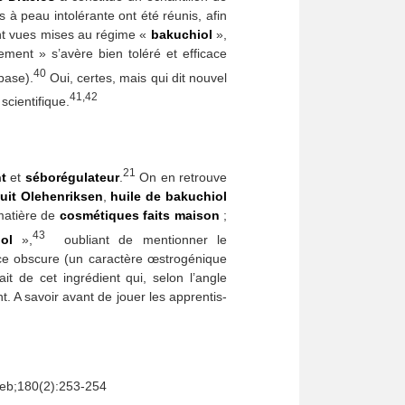
 à peau intolérante ont été réunis, afin
nt vues mises au régime «
bakuchiol
»,
ement » s’avère bien toléré et efficace
40
base).
Oui, certes, mais qui dit nouvel
41,42
scientifique.
21
t
et
séborégulateur
.
On en retrouve
uit Olehenriksen
,
huile de bakuchiol
matière de
cosmétiques faits maison
;
43
nol
»,
oubliant de mentionner le
ace obscure (un caractère œstrogénique
it de cet ingrédient qui, selon l’angle
. A savoir avant de jouer les apprentis-
 Feb;180(2):253-254