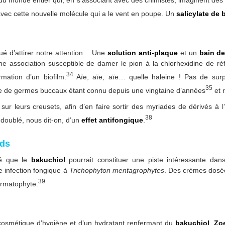
du monde entier qui, en s’associant avec des chimistes, imaginent des
avec cette nouvelle molécule qui a le vent en poupe. Un
salicylate de 
é d’attirer notre attention… Une
solution anti-plaque
et un
bain d
association susceptible de damer le pion à la chlorhexidine de réf
34
rmation d’un biofilm.
Aïe, aïe, aïe… quelle haleine ! Pas de surpri
35
re de germes buccaux étant connu depuis une vingtaine d’années
et 
r leurs creusets, afin d’en faire sortir des myriades de dérivés à l’e
38
doublé, nous dit-on, d’un
effet antifongique
.
eds
ré que le
bakuchiol
pourrait constituer une piste intéressante dan
 infection fongique à
Trichophyton mentagrophytes
. Des crèmes dosée
39
ermatophyte.
 cosmétique d’hygiène et d’un hydratant renfermant du
bakuchiol
,
Zo