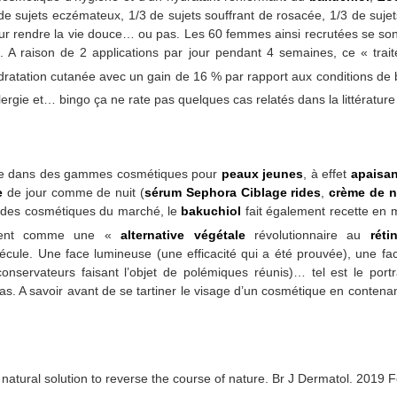
 de sujets eczémateux, 1/3 de sujets souffrant de rosacée, 1/3 de sujets
ur rendre la vie douce… ou pas. Les 60 femmes ainsi recrutées se so
 A raison de 2 applications par jour pendant 4 semaines, ce « trait
ratation cutanée avec un gain de 16 % par rapport aux conditions de 
lergie et… bingo ça ne rate pas quelques cas relatés dans la littérature 
lle dans des gammes cosmétiques pour
peaux jeunes
, à effet
apaisan
e
de jour comme de nuit (
sérum Sephora Ciblage rides
,
crème de n
ns des cosmétiques du marché, le
bakuchiol
fait également recette en 
entent comme une «
alternative végétale
révolutionnaire au
réti
écule. Une face lumineuse (une efficacité qui a été prouvée), une f
nservateurs faisant l’objet de polémiques réunis)… tel est le portra
. A savoir avant de se tartiner le visage d’un cosmétique en contenant
natural solution to reverse the course of nature. Br J Dermatol. 2019