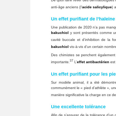
De quoi faire rêver des dermatologues 
anti-âge anciens (l’
acide
salicylique
) 
Un effet purifiant de l’haleine
Une publication de 2020 n’a pas manqu
bakuchiol
y sont présentés comme une 
cavité buccale et d’inhibition de la fo
bakuchiol
vis-à-vis d’un certain nomb
Des chimistes se penchent également su
37
importante.
L’
effet
antibactérien
est 
Un effet purifiant pour les pi
Sur modèle animal, il a été démont
communément le « pied d’athlète », une
manière significative la charge en ce d
Une excellente tolérance
Afin de s’assurer de la tolérance d’un