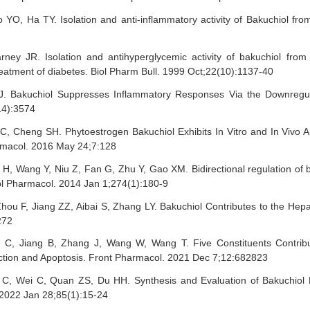
YO, Ha TY. Isolation and anti-inflammatory activity of Bakuchiol fr
ney JR. Isolation and antihyperglycemic activity of bakuchiol fro
reatment of diabetes. Biol Pharm Bull. 1999 Oct;22(10):1137-40
. Bakuchiol Suppresses Inflammatory Responses Via the Downregu
14):3574
, Cheng SH. Phytoestrogen Bakuchiol Exhibits In Vitro and In Vivo A
rmacol. 2016 May 24;7:128
, Wang Y, Niu Z, Fan G, Zhu Y, Gao XM. Bidirectional regulation of b
pl Pharmacol. 2014 Jan 1;274(1):180-9
hou F, Jiang ZZ, Aibai S, Zhang LY. Bakuchiol Contributes to the Hepatot
272
C, Jiang B, Zhang J, Wang W, Wang T. Five Constituents Contribu
nction and Apoptosis. Front Pharmacol. 2021 Dec 7;12:682823
C, Wei C, Quan ZS, Du HH. Synthesis and Evaluation of Bakuchiol De
 2022 Jan 28;85(1):15-24