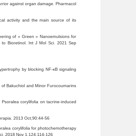
warrior against organ damage. Pharmacol
cal activity and the main source of its
ering of « Green » Nanoemulsions for
to Bioretinol. Int J Mol Sci. 2021 Sep
ypertrophy by blocking NF-κB signaling
 of Bakuchiol and Minor Furocoumarins
oralea corylifolia on tacrine-induced
terapia. 2013 Oct;90:44-56
alea corylifolia for photochemotherapy
Sci. 2018 Nov 1;124:114-126