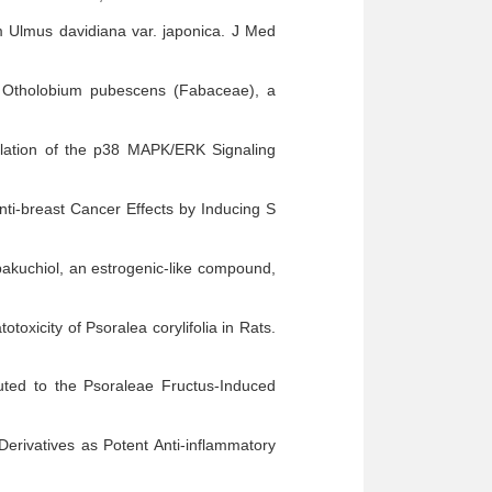
om Ulmus davidiana var. japonica. J Med
m Otholobium pubescens (Fabaceae), a
lation of the p38 MAPK/ERK Signaling
nti-breast Cancer Effects by Inducing S
akuchiol, an estrogenic-like compound,
oxicity of Psoralea corylifolia in Rats.
ted to the Psoraleae Fructus-Induced
rivatives as Potent Anti-inflammatory