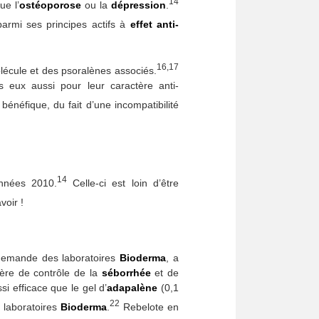
14
ue l’
ostéoporose
ou la
dépression
.
armi ses principes actifs à
effet anti-
16,17
écule et des psoralènes associés.
 eux aussi pour leur caractère anti-
bénéfique, du fait d’une incompatibilité
14
nnées 2010.
Celle-ci est loin d’être
voir !
 demande des laboratoires
Bioderma
, a
ère de contrôle de la
séborrhée
et de
ssi efficace que le gel d’
adapalène
(0,1
22
s laboratoires
Bioderma
.
Rebelote en