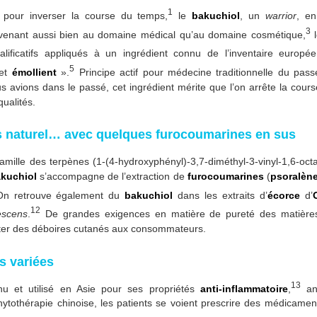
1
e pour inverser la course du temps,
le
bakuchiol
, un
warrior
, en
3
nvenant aussi bien au domaine médical qu’au domaine cosmétique,
lificatifs appliqués à un ingrédient connu de l’inventaire europ
5
et
émollient
».
Principe actif pour médecine traditionnelle du pas
 avions dans le passé, cet ingrédient mérite que l’on arrête la cour
qualités.
us naturel… avec quelques furocoumarines en sus
mille des terpènes (1-(4-hydroxyphényl)-3,7-diméthyl-3-vinyl-1,6-octa
akuchiol
s’accompagne de l’extraction de
furocoumarines
(
psoralèn
n retrouve également du
bakuchiol
dans les extraits d’
écorce
d’
12
escens
.
De grandes exigences en matière de pureté des matières
viter des déboires cutanés aux consommateurs.
s variées
13
u et utilisé en Asie pour ses propriétés
anti-inflammatoire
,
ant
ytothérapie chinoise, les patients se voient prescrire des médicamen