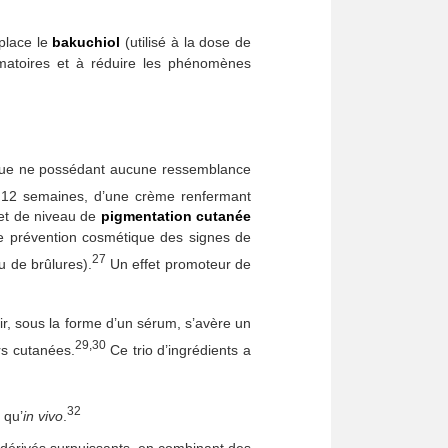
place le
bakuchiol
(utilisé à la dose de
ammatoires et à réduire les phénomènes
que ne possédant aucune ressemblance
t 12 semaines, d’une crème renfermant
et de niveau de
pigmentation cutanée
e prévention cosmétique des signes de
27
u de brûlures).
Un effet promoteur de
ir, sous la forme d’un sérum, s’avère un
29,30
rs cutanées.
Ce trio d’ingrédients a
32
qu’
in
vivo
.