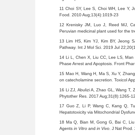
11 Choi SY, Lee S, Choi WH, Lee Y, Jo 
Food. 2010 Aug;13(4):1019-23
12 Krenisky JM, Luo J, Reed MJ, Car
Peruvian medicinal plant used for the t
13 Lim HS, Kim YJ, Kim BY, Jeong SJ
Pathway. Int J Mol Sci. 2019 Jul 22;20(
14 Li L, Chen X, Liu CC, Lee LS, Man C
Phase Arrest and Apoptosis. Front Pha
15 Mao H, Wang H, Ma S, Xu Y, Zhang H
on catecholamine secretion. Toxicol Ap
16 Li ZJ, Abulizi A, Zhao GL, Wang T, Z
Phytother Res. 2017 Aug;31(8):1265-1
17 Guo Z, Li P, Wang C, Kang Q, Tu 
Hepatotoxicity via Mitochondrial Dysfu
18 Ma Q, Bian M, Gong G, Bai C, Liu 
Agents
in Vitro
and
in Vivo
. J Nat Prod.