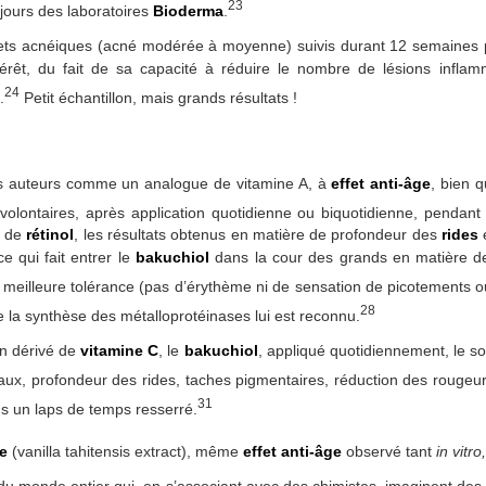
23
jours des laboratoires
Bioderma
.
jets acnéiques (acné modérée à moyenne) suivis durant 12 semaines 
intérêt, du fait de sa capacité à réduire le nombre de lésions infl
24
.
Petit échantillon, mais grands résultats !
ns auteurs comme un analogue de vitamine A, à
effet anti-âge
, bien 
olontaires, après application quotidienne ou biquotidienne, pendan
 de
rétinol
, les résultats obtenus en matière de profondeur des
rides
e qui fait entrer le
bakuchiol
dans la cour des grands en matière d
meilleure tolérance (pas d’érythème ni de sensation de picotements o
28
e la synthèse des métalloprotéinases lui est reconnu.
n dérivé de
vitamine C
, le
bakuchiol
, appliqué quotidiennement, le so
bleaux, profondeur des rides, taches pigmentaires, réduction des rougeu
31
ans un laps de temps resserré.
le
(vanilla tahitensis extract), même
effet anti-âge
observé tant
in vitro,