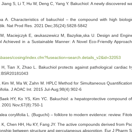
M, Jiang S, Li T, Hu W, Deng C, Yang Y. Bakuchiol: A newly discovered 
pa A. Characteristics of bakuchiol – the compound with high biologi
dik. Nat Prod Res. 2021 Dec;35(24):5828-5842
Maciejczyk E, œukaszewicz M, Bazyliœ„ska U. Design and Engine
l Achieved in a Sustainable Manner: A Novel Eco-Friendly Approach 
tabases/cosing/index.cfm?fuseaction=search.details_v2&id=32053
H, Tian X, Zhao L. Bakuchiol protects against pathological cardiac h
5):BSR20181043
 Kim M, Ma W, Zahn M. HPLC Method for Simultaneous Quantification
lifolia. J AOAC Int. 2015 Jul-Aug;98(4):902-6
aek HY, Ko YS, Kim YC. Bakuchiol: a hepatoprotective compound of Ps
d. 2001 Nov;67(8):750-1
ea corylifolia L. (Buguchi) – folklore to modern evidence: review. Fito
a K, Chen HH, Hu KY, Fang JY. The active compounds derived from Psor
lationship between structure and percutaneous absorption. Eur J Pharm 