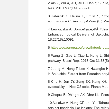
2 Xin Z, Wu X, Ji T, Xu B, Han Y, Sun 
Res. 2019 Mar;141:208-213
3 Jafernik K, Halina E, Ercisli S, Szo
acquisition –
Cullen corylifolium
(L.) Me
4 Lewiœ„ska A, Domœ¼aœ‚-KÄ™dzia M, 
Enhanced Topical Delivery of Bakuchio
18;22(18):10091
5
https://ec.europa.eu/growth/tools-da
6 Wang Z, Gao L, Xiao L, Kong L, Shi 
pathway. Biosci Rep. 2018 Oct 31;38(
7 Jeong M, Hong T, Lee K, Hwangbo H,
in Bakuchiol Extract from Psoralea cory
8 Cho H, Jun JY, Song EK, Kang KH, B
cytotoxicity in Hep G2 cells. Planta Me
9 Chopra B, Dhingra AK, Dhar KL. Psoral
10 Alalaiwe A, Hung CF, Leu YL, Tahar
against psoriasis-like lesions: The re