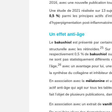
2016, avec une nouvelle publication tou
Une étude de 2021 réalisée sur 13 su
0,5 %
) parmi les principes actifs d’
d’hyperpigmentation post-inflammatoire
Un effet anti-âge
Le
bakuchiol
est présenté par certai
25
structurelle avec les rétinoïdes.
Sur v
respectivement 0,5 % de
bakuchiol
ou
ne sont pas statistiquement différents c
26
l’âge,
avec un avantage pour lui, une 
la synthèse du collagène et inhibiteur d
En association avec la
mélatonine
et u
actif anti-âge qui agit sur tous les ta
fait l’objet de plusieurs publications, d
En association avec un extrait de
vanil