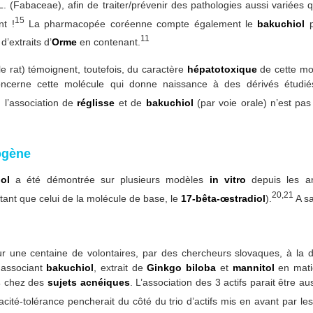
 L. (Fabaceae), afin de traiter/prévenir des pathologies aussi variées q
15
nt !
La pharmacopée coréenne compte également le
bakuchiol
p
11
d’extraits d’
Orme
en contenant.
e rat) témoignent, toutefois, du caractère
hépatotoxique
de cette mol
oncerne cette molécule qui donne naissance à des dérivés étudiés
 l’association de
réglisse
et de
bakuchiol
(par voie orale) n’est pas 
ogène
ol
a été démontrée sur plusieurs modèles
in vitro
depuis les a
20,21
tant que celui de la molécule de base, le
17-bêta-œstradiol
).
A sa
ur une centaine de volontaires, par des chercheurs slovaques, à la
 associant
bakuchiol
, extrait de
Ginkgo biloba
et
mannitol
en mati
s
chez des
sujets acnéiques
. L’association des 3 actifs parait être au
acité-tolérance pencherait du côté du trio d’actifs mis en avant par le