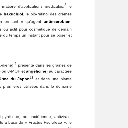
2
 matière d’applications médicales,
le
le
bakuchiol
, le bio-rétinol des crèmes
éen en tant « qu’agent
antimicrobien
,
sé ou actif pour cosmétique de demain
se du temps un instant pour se poser et
6
-diène),
présente dans les graines de
e
ou 8-MOP et
angélicine
) au caractère
11
Orme
du Japon
et dans une plante
 premières utilisées dans le domaine
ipyrétique, antibactérienne, antivirale,
ts à base de « Fructus Psoraleae », le