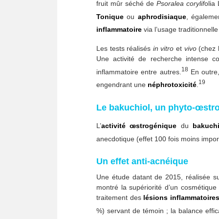
fruit mûr séché de
Psoralea corylif
olia
Tonique
ou
aphrodisiaque
, égaleme
inflammatoire
via l’usage traditionnelle 
Les tests réalisés
in vitro
et
vivo
(chez l
Une activité de recherche intense c
18
inflammatoire entre autres.
En outre,
19
engendrant une
néphrotoxicité
.
Le bakuchiol, un phyto-œstr
L’
activité
œstrogénique
du
bakuchi
anecdotique (effet 100 fois moins impor
Un effet anti-acnéique
Une étude datant de 2015, réalisée s
montré la supériorité d’un cosmétique
traitement des
lésions inflammatoire
%) servant de témoin ; la balance effic