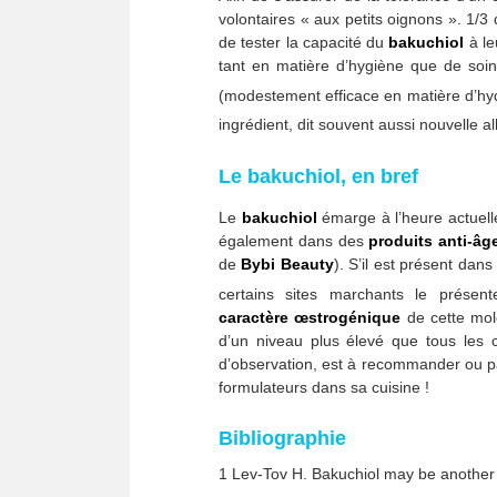
volontaires « aux petits oignons ». 1/3
de tester la capacité du
bakuchiol
à le
tant en matière d’hygiène que de soin.
(modestement efficace en matière d’hyd
ingrédient, dit souvent aussi nouvelle al
Le bakuchiol, en bref
Le
bakuchiol
émarge à l’heure actue
également dans des
produits anti-âg
de
Bybi Beauty
). S’il est présent da
certains sites marchants le prés
caractère œstrogénique
de cette mol
d’un niveau plus élevé que tous les co
d’observation, est à recommander ou pas
formulateurs dans sa cuisine !
Bibliographie
1 Lev-Tov H. Bakuchiol may be another 