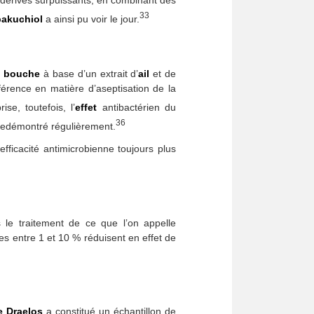
 dérivés surpuissants, en combinant des
33
bakuchiol
a ainsi pu voir le jour.
e bouche
à base d’un extrait d’
ail
et de
érence en matière d’aseptisation de la
se, toutefois, l’
effet
antibactérien du
36
redémontré régulièrement.
fficacité antimicrobienne toujours plus
s le traitement de ce que l’on appelle
s entre 1 et 10 % réduisent en effet de
e Draelos
a constitué un échantillon de