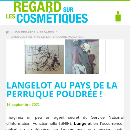
/
NOS REGARDS
/
REGARDS
/
LANGELOT AU PAYS DE LA PERRUQUE POUDRÉE !
LANGELOT AU PAYS DE LA
PERRUQUE POUDRÉE !
16 septembre 2021
Imaginez un peu un agent secret du Service National
d’Information Fonctionnelle (SNIF),
Langelot
en l’occurrence,
obligé de se déguiser en laquais pour une mission toute