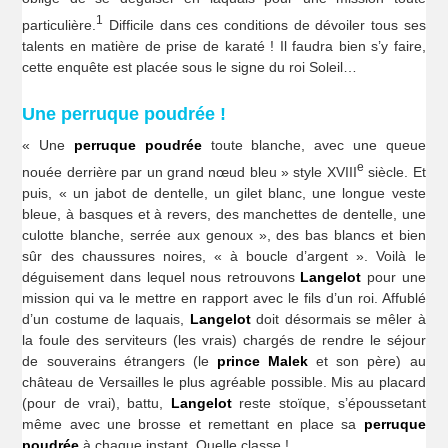
1
particulière.
Difficile dans ces conditions de dévoiler tous ses
talents en matière de prise de karaté ! Il faudra bien s’y faire,
cette enquête est placée sous le signe du roi Soleil…
Une perruque poudrée !
« Une
perruque poudrée
toute blanche, avec une queue
e
nouée derrière par un grand nœud bleu » style XVIII
siècle. Et
puis, « un jabot de dentelle, un gilet blanc, une longue veste
bleue, à basques et à revers, des manchettes de dentelle, une
culotte blanche, serrée aux genoux », des bas blancs et bien
sûr des chaussures noires, « à boucle d’argent ». Voilà le
déguisement dans lequel nous retrouvons
Langelot
pour une
mission qui va le mettre en rapport avec le fils d’un roi. Affublé
d’un costume de laquais,
Langelot
doit désormais se mêler à
la foule des serviteurs (les vrais) chargés de rendre le séjour
de souverains étrangers (le
prince Malek
et son père) au
château de Versailles le plus agréable possible. Mis au placard
(pour de vrai), battu,
Langelot
reste stoïque, s’époussetant
même avec une brosse et remettant en place sa
perruque
poudrée
à chaque instant. Quelle classe !