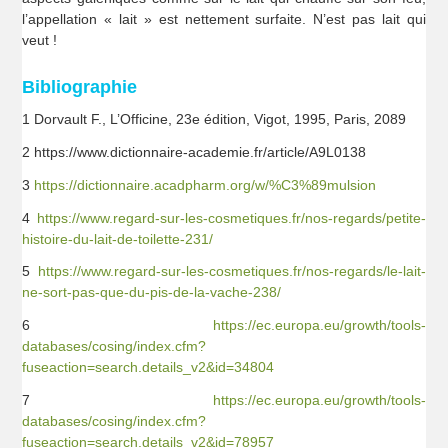
l’appellation « lait » est nettement surfaite. N’est pas lait qui
veut !
Bibliographie
1 Dorvault F., L’Officine, 23e édition, Vigot, 1995, Paris, 2089
2 https://www.dictionnaire-academie.fr/article/A9L0138
3
https://dictionnaire.acadpharm.org/w/%C3%89mulsion
4
https://www.regard-sur-les-cosmetiques.fr/nos-regards/petite-
histoire-du-lait-de-toilette-231/
5
https://www.regard-sur-les-cosmetiques.fr/nos-regards/le-lait-
ne-sort-pas-que-du-pis-de-la-vache-238/
6
https://ec.europa.eu/growth/tools-
databases/cosing/index.cfm?
fuseaction=search.details_v2&id=34804
7
https://ec.europa.eu/growth/tools-
databases/cosing/index.cfm?
fuseaction=search.details_v2&id=78957