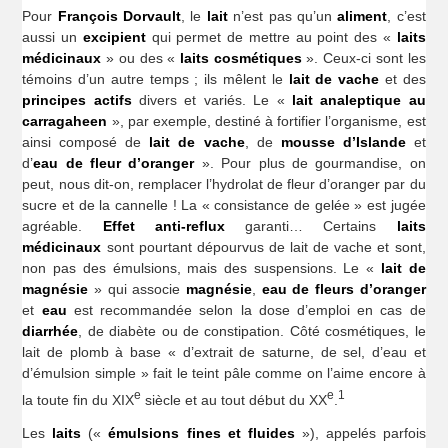
Pour
François Dorvault
, le
lait
n’est pas qu’un
aliment
, c’est
aussi un
excipient
qui permet de mettre au point des «
laits
médicinaux
» ou des «
laits cosmétiques
». Ceux-ci sont les
témoins d’un autre temps ; ils mêlent le
lait de vache
et des
principes actifs
divers et variés. Le «
lait analeptique au
carragaheen
», par exemple, destiné à fortifier l’organisme, est
ainsi composé de
lait de vache
, de
mousse d’Islande
et
d’
eau
de fleur d’oranger
». Pour plus de gourmandise, on
peut, nous dit-on, remplacer l’hydrolat de fleur d’oranger par du
sucre et de la cannelle ! La « consistance de gelée » est jugée
agréable.
Effet anti-reflux
garanti… Certains
laits
médicinaux
sont pourtant dépourvus de lait de vache et sont,
non pas des émulsions, mais des suspensions. Le «
lait de
magnésie
» qui associe
magnésie
,
eau de fleurs d’oranger
et
eau
est recommandée selon la dose d’emploi en cas de
diarrhée
, de diabète ou de constipation. Côté cosmétiques, le
lait de plomb à base « d’extrait de saturne, de sel, d’eau et
d’émulsion simple » fait le teint pâle comme on l’aime encore à
e
e
1
la toute fin du XIX
siècle et au tout début du XX
.
Les
laits
(«
émulsions fines et fluides
»), appelés parfois