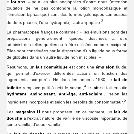
«
lotions
» pour les plus anglophiles d’entre nous (attention
toutefois de ne pas confondre la lotion monophasique et
l’émulsion biphasique) sont des formes galéniques composées
3
de deux phases, l’une hydrophile, l’autre lipophile.
La pharmacopée française confirme : « les émulsions sont des
préparations généralement liquides, destinées à être
administrées telles quelles ou à être utilisées comme excipient.
Elles sont constituées par la dispersion d’un liquide sous forme
de globules dans un autre liquide non miscibles. »
Résumons, un
lait cosmétique
est donc une
émulsion
fluide,
qui permet d’exercer différentes actions en fonction des
ingrédients incorporés. Né dans les années 1930, le
lait de
4
toilette
remplace petit à petit le savon ;
le
lait
se fait ensuite
hydratant
,
amincissant
,
anti-âge
,
anti-solaire
… selon les
5
ingrédients incorporés et selon les besoins du consommateur.
Les
magasins U
nous proposent, en ce moment, un
lait de
douche
à l’extrait naturel de vanille de viscosité importante, de
teinte vanille, d’odeur vanille.