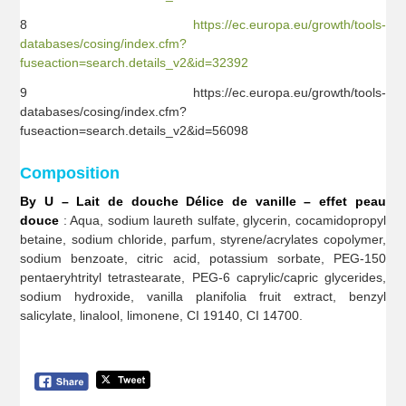
8
https://ec.europa.eu/growth/tools-
databases/cosing/index.cfm?
fuseaction=search.details_v2&id=32392
9 https://ec.europa.eu/growth/tools-
databases/cosing/index.cfm?
fuseaction=search.details_v2&id=56098
Composition
By U – Lait de douche Délice de vanille – effet peau
douce
: Aqua, sodium laureth sulfate, glycerin, cocamidopropyl
betaine, sodium chloride, parfum, styrene/acrylates copolymer,
sodium benzoate, citric acid, potassium sorbate, PEG-150
pentaeryhtrityl tetrastearate, PEG-6 caprylic/capric glycerides,
sodium hydroxide, vanilla planifolia fruit extract, benzyl
salicylate, linalool, limonene, CI 19140, CI 14700.