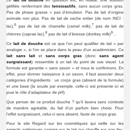
Le
lait de douche
en question est, en réalité, une solution
gélifiée renfermant des
tensioactifs
, sans aucun corps gras.
Pas de phase grasse = pas d’émulsion. Pas de lait d’origine
animale non plus. Pas de lait de vache entier (de nom INCI :
6
7
lac),
pas de lait de chamelle (camel milk),
pas de lait de
8
9
chèvres (caprae lac),
pas de lait d’ânesse (donkey milk)
…
Ce
lait de douche
est ce que l’on peut qualifier de lait « par
analogie », si l’on se place dans la peau d’un académicien. Ce
lait sans lait
et
sans corps gras
(donc
sans agent
surgraissant
) ressemble à un lait du point de vue visuel. La
formule est garantie « sans savon » et nous le confirmons. En
effet, pour donner naissance à un savon, il faut associer deux
catégories d’ingrédients : un corps gras (absent de la formule)
et une base (la soude par exemple, celle-ci est présente ici et
joue le rôle d’adaptateur de pH).
Que penser de ce produit douche ? qu’il lavera sans conteste
de manière agréable, du fait d’un parfum bien choisi. Pour
l’effet surgraissant, celui-ci sera absent, faute de corps gras.
Pour le site Regard sur les cosmétiques qui veille sur les
aspects galéniques comme sur le lait qui chauffe sur son feu,