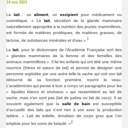
14 mai 2021
Le
lait
… un
aliment
, un
excipient
pour médicament ou
cosmétique. « Le
lait
, sécrétion de la glande mammaire
naturellement appropriée à la nutrition des jeunes mammifères,
est formée de matières protéiques, de matières grasses, de
1
lactose, de substances minérales et d’eau ».
Le
lait
, pour le dictionnaire de l’Académie Française sort des
« glandes mammaires de la femme et des femelles des
animaux mammifères ». Il lie les enfants qui ont tété une même
nourrice (frères et sœurs de lait) et permet de désigner une
personne exploitée par une autre telle la vache qui voit son lait
détourné de sa fonction première, nourrir le veau.
L’académicien qui pense à tout a conçu un paragraphe pour les
« liquides blancs et onctueux » qui ressemblent au lait de
vache, mais n’en sont pas (lait de palme ou lait de coco). Il se
souvient également que la
salle de bain
est susceptible
d’accueillir des laits qui n’ont rien à voir avec la production
laitière. « Lait de toilette, émulsion de corps gras que l’on
2
emploie pour les soins de beauté. »