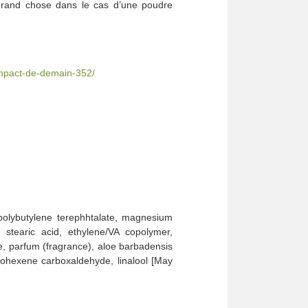
 grand chose dans le cas d’une poudre
compact-de-demain-352/
 polybutylene terephhtalate, magnesium
 stearic acid, ethylene/VA copolymer,
le, parfum (fragrance), aloe barbadensis
yclohexene carboxaldehyde, linalool [May