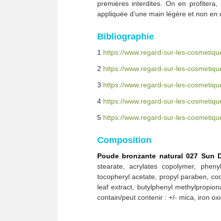
premières interdites. On en profiter
appliquée d’une main légère et non en
Bibliographie
1
https://www.regard-sur-les-cosmetiqu
2
https://www.regard-sur-les-cosmetiqu
3
https://www.regard-sur-les-cosmetiqu
4
https://www.regard-sur-les-cosmetique
5
https://www.regard-sur-les-cosmetique
Composition
Poude bronzante natural 027 Sun 
stearate, acrylates copolymer, pheny
tocopheryl acetate, propyl paraben, coc
leaf extract, butylphenyl methylpropion
contain/peut contenir : +/- mica, iron 