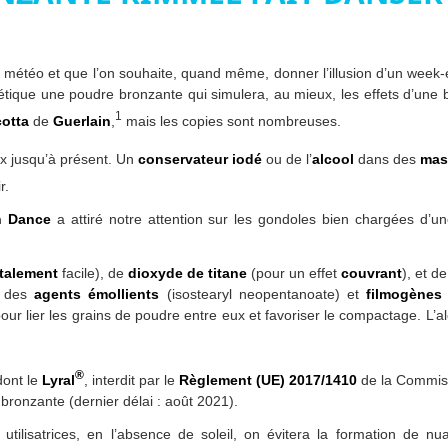
ns météo et que l’on souhaite, quand même, donner l’illusion d’un week
tique une poudre bronzante qui simulera, au mieux, les effets d’une b
1
otta
de
Guerlain
,
mais les copies sont nombreuses.
x jusqu’à présent. Un
conservateur iodé
ou de l’
alcool
dans des
mas
r.
n Dance
a attiré notre attention sur les gondoles bien chargées d’u
talement
facile), de
dioxyde de titane
(pour un effet
couvrant
), et d
me des
agents émollients
(isostearyl neopentanoate) et
filmogènes
our lier les grains de poudre entre eux et favoriser le compactage. L’a
®
ont le
Lyral
, interdit par le
Règlement (UE) 2017/1410
de la Commis
bronzante (dernier délai : août 2021).
tilisatrices, en l’absence de soleil, on évitera la formation de nua