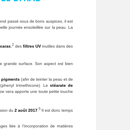
-end passé sous de bons auspices, il est
elle journée ensoleillée sur la peau. La
2
caras
,
des
filtres UV
inutiles dans des
ne grande surface. Son aspect est bien
e
pigments
(afin de teinter la peau et de
(phenyl trimethicone). Le
stéarate de
loe vera apporte une toute petite touche
5
sion du
2 août 2017
.
Il est donc temps
ges liée à l’incorporation de matières