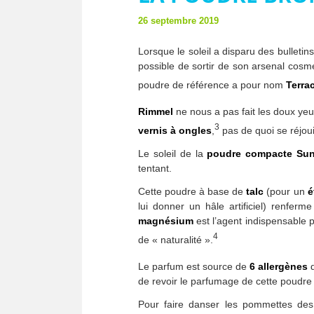
26 septembre 2019
Lorsque le soleil a disparu des bulleti
possible de sortir de son arsenal cosmé
poudre de référence a pour nom
Terrac
Rimmel
ne nous a pas fait les doux yeu
3
vernis à ongles
,
pas de quoi se réjoui
Le soleil de la
poudre compacte
Su
tentant.
Cette poudre à base de
talc
(pour un
é
lui donner un hâle artificiel) renfer
magnésium
est l’agent indispensable p
4
de « naturalité ».
Le parfum est source de
6 allergènes
d
de revoir le parfumage de cette poudre 
Pour faire danser les pommettes des u