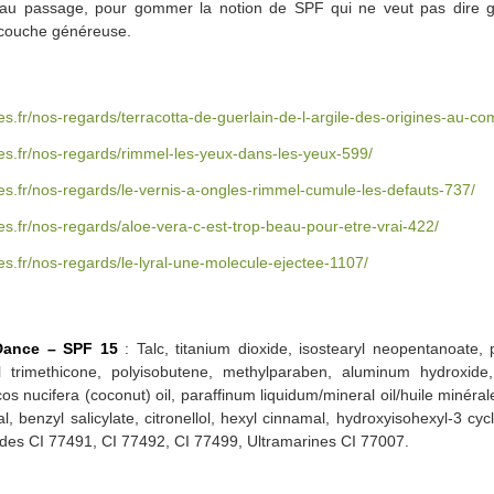
a, au passage, pour gommer la notion de SPF qui ne veut pas dire
 couche généreuse.
es.fr/nos-regards/terracotta-de-guerlain-de-l-argile-des-origines-au-
es.fr/nos-regards/rimmel-les-yeux-dans-les-yeux-599/
es.fr/nos-regards/le-vernis-a-ongles-rimmel-cumule-les-defauts-737/
s.fr/nos-regards/aloe-vera-c-est-trop-beau-pour-etre-vrai-422/
s.fr/nos-regards/le-lyral-une-molecule-ejectee-1107/
Dance – SPF 15
: Talc, titanium dioxide, isostearyl neopentanoate,
l trimethicone, polyisobutene, methylparaben, aluminum hydroxide,
os nucifera (coconut) oil, paraffinum liquidum/mineral oil/huile minéra
al, benzyl salicylate, citronellol, hexyl cinnamal, hydroxyisohexyl-3 c
oxides CI 77491, CI 77492, CI 77499, Ultramarines CI 77007.