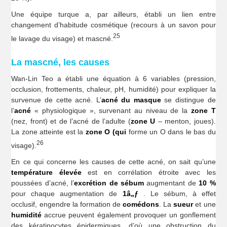
Une équipe turque a, par ailleurs, établi un lien entre
changement d’habitude cosmétique (recours à un savon pour
25
le lavage du visage) et mascné.
La mascné, les causes
Wan-Lin Teo a établi une équation à 6 variables (pression,
occlusion, frottements, chaleur, pH, humidité) pour expliquer la
survenue de cette acné. L’
acné du masque
se distingue de
l’
acné
« physiologique », survenant au niveau de la
zone T
(nez, front) et de l’acné de l’adulte (
zone U
– menton, joues).
La zone atteinte est la
zone O (qui
forme un O dans le bas du
26
visage).
En ce qui concerne les causes de cette acné, on sait qu’une
température élevée
est en corrélation étroite avec les
poussées d’acné, l’
excrétion de sébum
augmentant de
10 %
pour chaque augmentation de
1
â„ƒ
. Le sébum, à effet
occlusif, engendre la formation de
comédons
. La
sueur
et une
humidité
accrue peuvent également provoquer un gonflement
des kératinocytes épidermiques, d’où une obstruction du