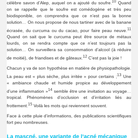
10
célèbre savon d’Alep, auquel on a ajouté du soufre.
Quand
on se rappelle que le soufre est comédogène et très peu
biodisponible, on comprendra que ce n’est pas la bonne
solution… On nous propose de nous tartiner avec de la banane
11
écrasée, du curcuma ou du cacao, pour faire peau neuve.
Quand on sait que le curcuma peut être source de métaux
lourds, on se rendra compte que ce n’est toujours pas la
solution… On surveillera sa consommation d’alcool (à réduire
12
de moitié), de friandises et de gâteaux.
C’est pas la joie !
Chacun y va de son hypothèse en matière de physiopathologie.
13
La peau est « plus sèche, plus irritée » pour certains ;
Une
« ambiance chaude et humide propice au développement
14
d’une inflammation »
semble être une invitation au voyage…
tropical. Phénomènes d’occlusion et d’irritation liés au
15
frottement.
Voilà les mots qui reviennent souvent.
Face à cette pluie d’informations, des publications scientifiques
fort peu nombreuses.
La mascné, une variante de l’acné mécanique