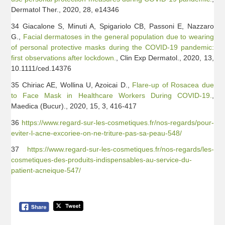
Dermatol Ther., 2020, 28, e14346
34 Giacalone S, Minuti A, Spigariolo CB, Passoni E, Nazzaro
G.,
Facial dermatoses in the general population due to wearing
of personal protective masks during the COVID-19 pandemic:
first observations after lockdown.
, Clin Exp Dermatol., 2020, 13,
10.1111/ced.14376
35 Chiriac AE, Wollina U, Azoicai D.,
Flare-up of Rosacea due
to Face Mask in Healthcare Workers During COVID-19.
,
Maedica (Bucur)., 2020, 15, 3, 416-417
36
https://www.regard-sur-les-cosmetiques.fr/nos-regards/pour-
eviter-l-acne-excoriee-on-ne-triture-pas-sa-peau-548/
37
https://www.regard-sur-les-cosmetiques.fr/nos-regards/les-
cosmetiques-des-produits-indispensables-au-service-du-
patient-acneique-547/