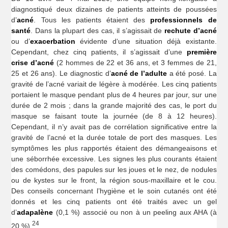
diagnostiqué deux dizaines de patients atteints de poussées
d’
acné
. Tous les patients étaient des
professionnels de
santé
. Dans la plupart des cas, il s’agissait de
rechute d’acné
ou d’
exacerbation
évidente d‘une situation déjà existante.
Cependant, chez cinq patients, il s’agissait d’une
première
crise d’acné
(2 hommes de 22 et 36 ans, et 3 femmes de 21,
25 et 26 ans). Le diagnostic d’
acné de l’adulte
a été posé. La
gravité de l’acné variait de légère à modérée. Les cinq patients
portaient le masque pendant plus de 4 heures par jour, sur une
durée de 2 mois ; dans la grande majorité des cas, le port du
masque se faisant toute la journée (de 8 à 12 heures).
Cependant, il n’y avait pas de corrélation significative entre la
gravité de l’acné et la durée totale de port des masques. Les
symptômes les plus rapportés étaient des démangeaisons et
une séborrhée excessive. Les signes les plus courants étaient
des comédons, des papules sur les joues et le nez, de nodules
ou de kystes sur le front, la région sous-maxillaire et le cou.
Des conseils concernant l’hygiène et le soin cutanés ont été
donnés et les cinq patients ont été traités avec un gel
d’
adapalène
(0,1 %) associé ou non à un peeling aux AHA (à
24
20 %).