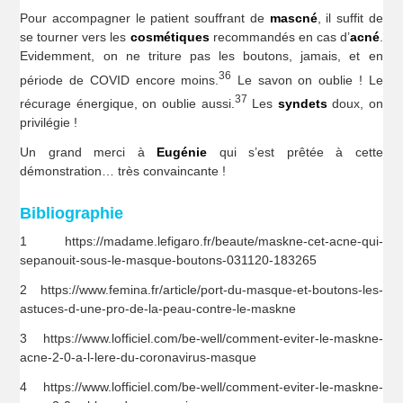
Pour accompagner le patient souffrant de
mascné
, il suffit de
se tourner vers les
cosmétiques
recommandés en cas d’
acné
.
Evidemment, on ne triture pas les boutons, jamais, et en
36
période de COVID encore moins.
Le savon on oublie ! Le
37
récurage énergique, on oublie aussi.
Les
syndets
doux, on
privilégie !
Un grand merci à
Eugénie
qui s’est prêtée à cette
démonstration… très convaincante !
Bibliographie
1 https://madame.lefigaro.fr/beaute/maskne-cet-acne-qui-
sepanouit-sous-le-masque-boutons-031120-183265
2 https://www.femina.fr/article/port-du-masque-et-boutons-les-
astuces-d-une-pro-de-la-peau-contre-le-maskne
3 https://www.lofficiel.com/be-well/comment-eviter-le-maskne-
acne-2-0-a-l-lere-du-coronavirus-masque
4 https://www.lofficiel.com/be-well/comment-eviter-le-maskne-