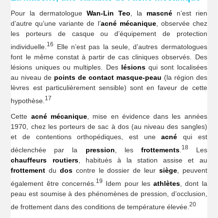
Pour la dermatologue
Wan-Lin Teo
, la
mascné
n’est rien
d’autre qu’une variante de l’
acné mécanique
, observée chez
les porteurs de casque ou d’équipement de protection
16
individuelle.
Elle n’est pas la seule, d’autres dermatologues
font le même constat à partir de cas cliniques observés. Des
lésions uniques ou multiples. Des
lésions
qui sont localisées
au niveau de
points de contact masque-peau
(la région des
lèvres est particulièrement sensible) sont en faveur de cette
17
hypothèse.
Cette
acné mécanique
, mise en évidence dans les années
1970, chez les porteurs de sac à dos (au niveau des sangles)
et de contentions orthopédiques, est une
acné
qui est
18
déclenchée par la
pression
, les
frottements
.
Les
chauffeurs routiers
, habitués à la station assise et au
frottement
du
dos
contre le dossier de leur
siège
, peuvent
19
également être concernés.
Idem pour les
athlètes
, dont la
peau est soumise à des phénomènes de pression, d’occlusion,
20
de frottement dans des conditions de température élevée.