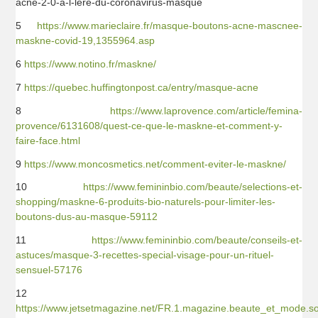
acne-2-0-a-l-lere-du-coronavirus-masque
5
https://www.marieclaire.fr/masque-boutons-acne-mascnee-
maskne-covid-19,1355964.asp
6
https://www.notino.fr/maskne/
7
https://quebec.huffingtonpost.ca/entry/masque-acne
8
https://www.laprovence.com/article/femina-
provence/6131608/quest-ce-que-le-maskne-et-comment-y-
faire-face.html
9
https://www.moncosmetics.net/comment-eviter-le-maskne/
10
https://www.femininbio.com/beaute/selections-et-
shopping/maskne-6-produits-bio-naturels-pour-limiter-les-
boutons-dus-au-masque-59112
11
https://www.femininbio.com/beaute/conseils-et-
astuces/masque-3-recettes-special-visage-pour-un-rituel-
sensuel-57176
12
https://www.jetsetmagazine.net/FR.1.magazine.beaute_et_mode