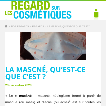
/
NOS REGARDS
/
REGARDS
/
LA MASCNÉ, QU’EST-CE QUE C’EST ?
LA MASCNÉ, QU’EST-CE
QUE C’EST ?
29 décembre 2020
« Le »
maskné
– mascné, néologisme formé à partir de
1
masque (ou mask) et d’acné (ou acne)
est sur toutes les