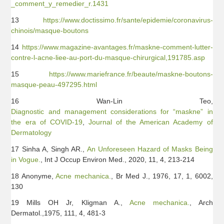
_comment_y_remedier_r.1431
13
https://www.doctissimo.fr/sante/epidemie/coronavirus-
chinois/masque-boutons
14
https://www.magazine-avantages.fr/maskne-comment-lutter-
contre-l-acne-liee-au-port-du-masque-chirurgical,191785.asp
15
https://www.mariefrance.fr/beaute/maskne-boutons-
masque-peau-497295.html
16 Wan-Lin Teo,
Diagnostic and management considerations for “maskne” in
the era of COVID-19
,
Journal of the American Academy of
Dermatology
17 Sinha A, Singh AR.,
An Unforeseen Hazard of Masks Being
in Vogue.
, Int J Occup Environ Med., 2020, 11, 4, 213-214
18 Anonyme,
Acne mechanica.
, Br Med J., 1976, 17, 1, 6002,
130
19 Mills OH Jr, Kligman A.,
Acne mechanica.
, Arch
Dermatol.,1975, 111, 4, 481-3