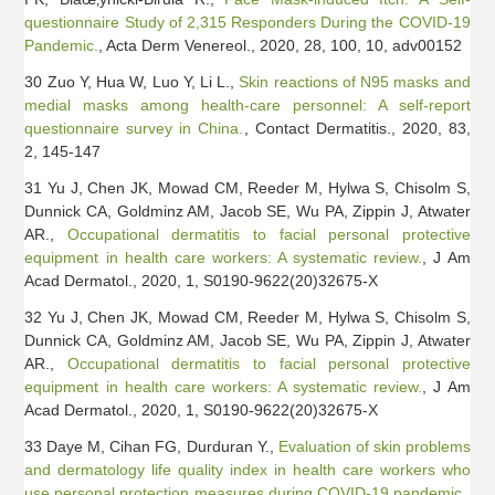
questionnaire Study of 2,315 Responders During the COVID-19
Pandemic.
, Acta Derm Venereol., 2020, 28, 100, 10, adv00152
30 Zuo Y, Hua W, Luo Y, Li L.,
Skin reactions of N95 masks and
medial masks among health-care personnel: A self-report
questionnaire survey in China.
, Contact Dermatitis., 2020, 83,
2, 145-147
31 Yu J, Chen JK, Mowad CM, Reeder M, Hylwa S, Chisolm S,
Dunnick CA, Goldminz AM, Jacob SE, Wu PA, Zippin J, Atwater
AR.,
Occupational dermatitis to facial personal protective
equipment in health care workers: A systematic review.
, J Am
Acad Dermatol., 2020, 1, S0190-9622(20)32675-X
32 Yu J, Chen JK, Mowad CM, Reeder M, Hylwa S, Chisolm S,
Dunnick CA, Goldminz AM, Jacob SE, Wu PA, Zippin J, Atwater
AR.,
Occupational dermatitis to facial personal protective
equipment in health care workers: A systematic review.
, J Am
Acad Dermatol., 2020, 1, S0190-9622(20)32675-X
33 Daye M, Cihan FG, Durduran Y.,
Evaluation of skin problems
and dermatology life quality index in health care workers who
use personal protection measures during COVID-19 pandemic.
,