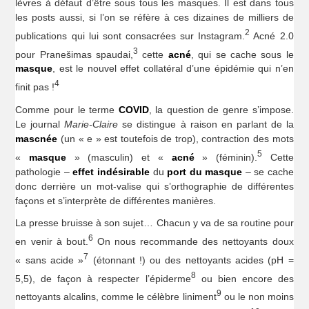
lèvres à défaut d’être sous tous les masques. Il est dans tous
les posts aussi, si l’on se réfère à ces dizaines de milliers de
2
publications qui lui sont consacrées sur Instagram.
Acné 2.0
3
pour Pranešimas spaudai,
cette
acné
, qui se cache sous le
masque
, est le nouvel effet collatéral d’une épidémie qui n’en
4
finit pas !
Comme pour le terme
COVID
, la question de genre s’impose.
Le journal
Marie-Claire
se distingue à raison en parlant de la
mascnée
(un « e » est toutefois de trop), contraction des mots
5
«
masque
» (masculin) et «
acné
» (féminin).
Cette
pathologie –
effet indésirable
du
port du masque
– se cache
donc derrière un mot-valise qui s’orthographie de différentes
façons et s’interprète de différentes manières.
La presse bruisse à son sujet… Chacun y va de sa routine pour
6
en venir à bout.
On nous recommande des nettoyants doux
7
« sans acide »
(étonnant !) ou des nettoyants acides (pH =
8
5,5), de façon à respecter l’épiderme
ou bien encore des
9
nettoyants alcalins, comme le célèbre liniment
ou le non moins