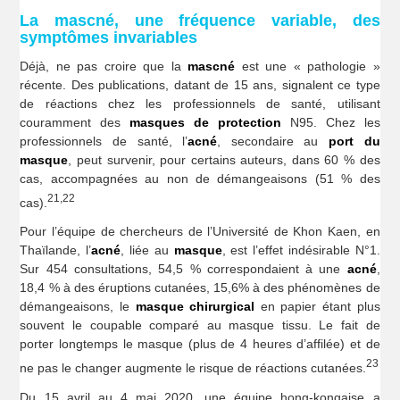
La mascné, une fréquence variable, des
symptômes invariables
Déjà, ne pas croire que la
mascné
est une « pathologie »
récente. Des publications, datant de 15 ans, signalent ce type
de réactions chez les professionnels de santé, utilisant
couramment des
masques de protection
N95. Chez les
professionnels de santé, l’
acné
, secondaire au
port du
masque
, peut survenir, pour certains auteurs, dans 60 % des
cas, accompagnées au non de démangeaisons (51 % des
21,22
cas).
Pour l’équipe de chercheurs de l’Université de Khon Kaen, en
Thaïlande, l’
acné
, liée au
masque
, est l’effet indésirable N°1.
Sur 454 consultations, 54,5 % correspondaient à une
acné
,
18,4 % à des éruptions cutanées, 15,6% à des phénomènes de
démangeaisons, le
masque chirurgical
en papier étant plus
souvent le coupable comparé au masque tissu. Le fait de
porter longtemps le masque (plus de 4 heures d’affilée) et de
23
ne pas le changer augmente le risque de réactions cutanées.
Du 15 avril au 4 mai 2020, une équipe hong-kongaise a