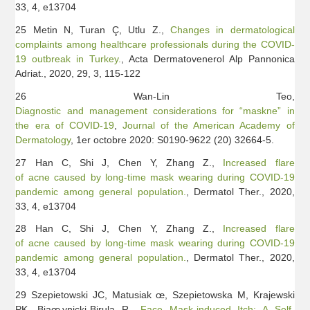
33, 4, e13704
25 Metin N, Turan Ç, Utlu Z.,
Changes in dermatological
complaints among healthcare professionals during the COVID-
19 outbreak in Turkey.
, Acta Dermatovenerol Alp Pannonica
Adriat., 2020, 29, 3, 115-122
26 Wan-Lin Teo,
Diagnostic and management considerations for “maskne” in
the era of COVID-19
,
Journal of the American Academy of
Dermatology
, 1er octobre 2020: S0190-9622 (20) 32664-5.
27 Han C, Shi J, Chen Y, Zhang Z.,
Increased flare
of acne caused by long-time mask wearing during COVID-19
pandemic among general population.
, Dermatol Ther., 2020,
33, 4, e13704
28 Han C, Shi J, Chen Y, Zhang Z.,
Increased flare
of acne caused by long-time mask wearing during COVID-19
pandemic among general population.
, Dermatol Ther., 2020,
33, 4, e13704
29 Szepietowski JC, Matusiak œ, Szepietowska M, Krajewski
PK, Biaœ‚ynicki-Birula R.,
Face Mask-induced Itch: A Self-