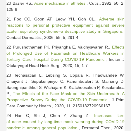
20 Basler RS.,
Acne mechanica in athletes.
, Cutis., 1992, 50, 2,
125-8
21 Foo CC, Goon AT, Leow YH, Goh CL.,
Adverse skin
reactions to personal protective equipment against severe
acute respiratory syndrome–a descriptive study in Singapore.
,
Contact Dermatitis., 2006, 55, 5, 291-4
22 Purushothaman PK, Priyangha E, Vaidhyswaran R.,
Effects
of Prolonged Use of Facemask on Healthcare Workers in
Tertiary Care Hospital During COVID-19 Pandemic.
, Indian J
Otolaryngol Head Neck Surg., 2020, 15, 1-7
23 Techasatian L, Lebsing S, Uppala R, Thaowandee W,
Chaiyarit J, Supakunpinyo C, Panombualert S, Mairiang D,
Saengnipanthkul S, Wichajarn K, Kiatchoosakun P, Kosalaraksa
P.,
The Effects of the Face Mask on the Skin Underneath: A
Prospective Survey During the COVID-19 Pandemic.
, J Prim
Care Community Health., 2020, 11, 2150132720966167
24 Han C, Shi J, Chen Y, Zhang Z.,
Increased flare
of acne caused by long-time mask wearing during COVID-19
pandemic among general population.
, Dermatol Ther., 2020,