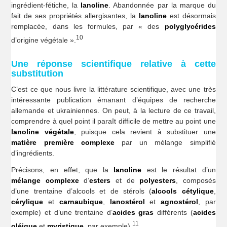
ingrédient-fétiche, la
lanoline
. Abandonnée par la marque du
fait de ses propriétés allergisantes, la
lanoline
est désormais
remplacée, dans les formules, par « des
polyglycérides
10
d’origine végétale ».
Une réponse scientifique relative à cette
substitution
C’est ce que nous livre la littérature scientifique, avec une très
intéressante publication émanant d’équipes de recherche
allemande et ukrainiennes. On peut, à la lecture de ce travail,
comprendre à quel point il paraît difficile de mettre au point une
lanoline végétale
, puisque cela revient à substituer une
matière première complexe
par un mélange simplifié
d’ingrédients.
Précisons, en effet, que la
lanoline
est le résultat d’un
mélange complexe
d’
esters
et de
polyesters
, composés
d’une trentaine d’alcools et de stérols (
alcools cétylique
,
cérylique
et
carnaubique
,
lanostérol
et
agnostérol
, par
exemple) et d’une trentaine d’
acides
gras
différents (
acides
11
oléique
et
myristique
, par exemple).