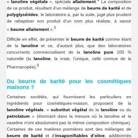
«
lanoline végétale
», spéciale
allaitement
.
La composition
de ce produit, résultant d’un mélange de
beurre de karité
et de
polyglycérides
, le laboratoire a, par la suite, jugé plus prudent
de rebaptiser son produit d’un nom plus réaliste, à savoir
5
«
baume allaitement
».
Difficile en effet, de présenter le
beurre de karité
comme étant
de la
lanoline
et ce, d’autant plus, que des laboratoires
concurrents commercialisent de la
lanoline pure
100 %
naturelle (la
lanoline
, la vraie, l’unique, celle connue de la
6
Pharmacopée).
Du beurre de karité pour les cosmétiques
maisons ?
Certaines sociétés, qui fournissent les particuliers en
ingrédients pour cosmétiques-maison, proposent de la
lanoline végétale
, «
substitut végétal
de la
lanoline
ou du
petrolatum
» (étonnant dans la mesure où la lanoline et la
vaseline n’ont absolument pas la même composition chimique).
Certaines de ces matières premières sont des mélanges de
beurre de karité
et d’
insaponifiables
d’olive
, additionnés