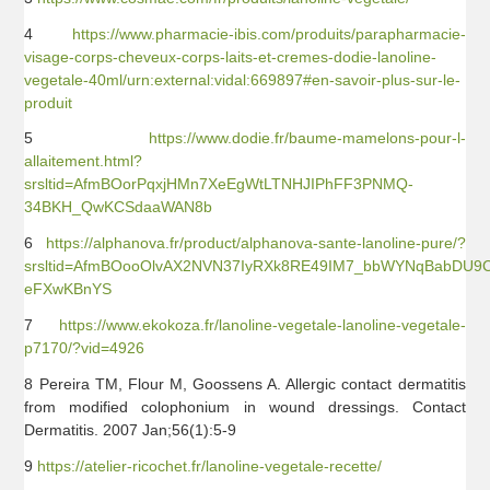
4
https://www.pharmacie-ibis.com/produits/parapharmacie-
visage-corps-cheveux-corps-laits-et-cremes-dodie-lanoline-
vegetale-40ml/urn:external:vidal:669897#en-savoir-plus-sur-le-
produit
5
https://www.dodie.fr/baume-mamelons-pour-l-
allaitement.html?
srsltid=AfmBOorPqxjHMn7XeEgWtLTNHJIPhFF3PNMQ-
34BKH_QwKCSdaaWAN8b
6
https://alphanova.fr/product/alphanova-sante-lanoline-pure/?
srsltid=AfmBOooOlvAX2NVN37IyRXk8RE49IM7_bbWYNqBabDU9
eFXwKBnYS
7
https://www.ekokoza.fr/lanoline-vegetale-lanoline-vegetale-
p7170/?vid=4926
8 Pereira TM, Flour M, Goossens A. Allergic contact dermatitis
from modified colophonium in wound dressings. Contact
Dermatitis. 2007 Jan;56(1):5-9
9
https://atelier-ricochet.fr/lanoline-vegetale-recette/