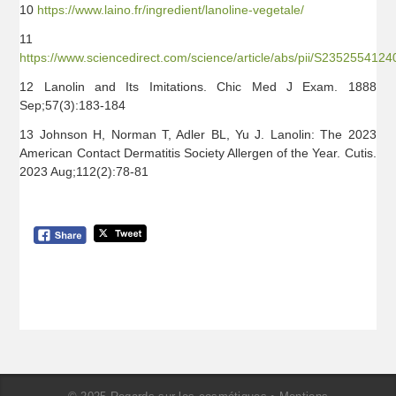
10
https://www.laino.fr/ingredient/lanoline-vegetale/
11
https://www.sciencedirect.com/science/article/abs/pii/S235255412
12 Lanolin and Its Imitations. Chic Med J Exam. 1888
Sep;57(3):183-184
13 Johnson H, Norman T, Adler BL, Yu J. Lanolin: The 2023
American Contact Dermatitis Society Allergen of the Year. Cutis.
2023 Aug;112(2):78-81