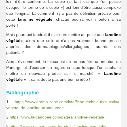
loin d’être conforme. La copie (si tant est que l’on puisse
évoquer le terme de « copie ») est loin d’être aussi complexe
que l’original. Et comme il n’y a pas de définition précise pour
cette
lanoline végétale
, chacun pourra voir mouton à sa
porte !
Mais pourquoi faudrait-il d’ailleurs mettre au point une
lanoline
végétale
, alors que celle-ci n’a pas vraiment bonne presse
auprès des dermatologues/allergologues, auprès des
patients ?
Alors, évidemment, le mieux est de ne pas être un mouton de
Panurge et d’exercer un regard critique lorsque l’on souhaite
mettre un nouveau produit sur le marché. «
Lanoline
végétale
»… sans doute pas une bonne idée !
Bibliographie
1
https://www.aroma-zone.com/info/fiche-technique/substitut-
vegetal-de-lanoline-aroma-zone
2
https://www.la-canopee.com/pages/lanoline-vegetale
3
https://www.cosmae.com/fr/produits/lanoline-vegetale/