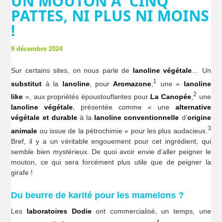
UN MOUTON À CINQ
PATTES, NI PLUS NI MOINS
!
9 décembre 2024
Sur certains sites, on nous parle de
lanoline végétale
… Un
1
substitut
à la
lanoline
, pour
Aromazone
,
une «
lanoline
2
like
», aux propriétés époustouflantes pour
La Canopée
,
une
lanoline végétale
, présentée comme « une
alternative
végétale et durable
à la
lanoline conventionnelle
d’
origine
3
animale
ou issue de la pétrochimie » pour les plus audacieux.
Bref, il y a un véritable engouement pour cet ingrédient, qui
semble bien mystérieux. De quoi avoir envie d’aller peigner le
mouton, ce qui sera forcément plus utile que de peigner la
girafe !
Du beurre de karité pour les mamelons ?
Les
laboratoires Dodie
ont commercialisé, un temps, une
4