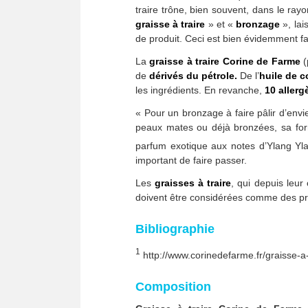
traire trône, bien souvent, dans le ray
graisse à traire
» et «
bronzage
», lai
de produit. Ceci est bien évidemment f
La
graisse à traire Corine de Farme
(
de
dérivés du pétrole.
De l’
huile de 
les ingrédients. En revanche,
10 allerg
« Pour un bronzage à faire pâlir d’envi
peaux mates ou déjà bronzées, sa form
parfum exotique aux notes d’Ylang Yla
important de faire passer.
Les
graisses à traire
, qui depuis leur
doivent être considérées comme des prod
Bibliographie
1
http://www.corinedefarme.fr/graisse-a-
Composition