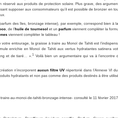
on réservé aux produits de protection solaire. Plus grave, des argume
ssant supposer aux consommateurs qu’il est possible de bronzer en tou
aux.
parfum des îles, bronzage intense), par exemple, correspond bien à la
coco
, de l’
huile de tournesol
et un
parfum
viennent compléter la form
ènes
viennent compléter le tableau !
e votre entourage, la graisse à traire au Monoï de Tahiti est l’indisp
ule enrichie en Monoï de Tahiti aux vertus hydratantes satinera votr
1
ng et de tiaré… ».
Voilà bien un argumentaire qui va à l’encontre 
 création n’incorporent
aucun filtre UV
répertorié dans l’Annexe VI d
uits hydratants et non pas comme des produits destinés à être utilisés
traire-au-monoi-de-tahiti-bronzage-intense- consulté le 11 février 2017