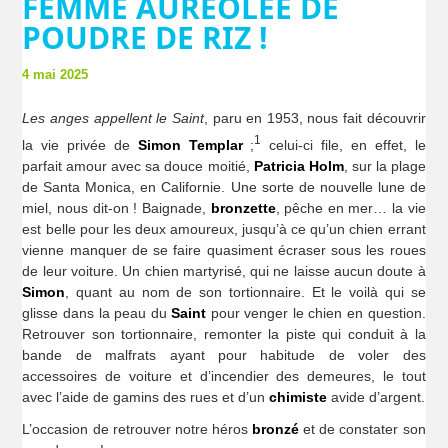
FEMME AURÉOLÉE DE
POUDRE DE RIZ !
4 mai 2025
Les anges appellent le Saint
, paru en 1953, nous fait découvrir
1
la vie privée de
Simon Templar
;
celui-ci file, en effet, le
parfait amour avec sa douce moitié,
Patricia Holm
, sur la plage
de Santa Monica, en Californie. Une sorte de nouvelle lune de
miel, nous dit-on ! Baignade,
bronzette
, pêche en mer… la vie
est belle pour les deux amoureux, jusqu’à ce qu’un chien errant
vienne manquer de se faire quasiment écraser sous les roues
de leur voiture. Un chien martyrisé, qui ne laisse aucun doute à
Simon
, quant au nom de son tortionnaire. Et le voilà qui se
glisse dans la peau du
Saint
pour venger le chien en question.
Retrouver son tortionnaire, remonter la piste qui conduit à la
bande de malfrats ayant pour habitude de voler des
accessoires de voiture et d’incendier des demeures, le tout
avec l’aide de gamins des rues et d’un
chimiste
avide d’argent.
L’occasion de retrouver notre héros
bronzé
et de constater son