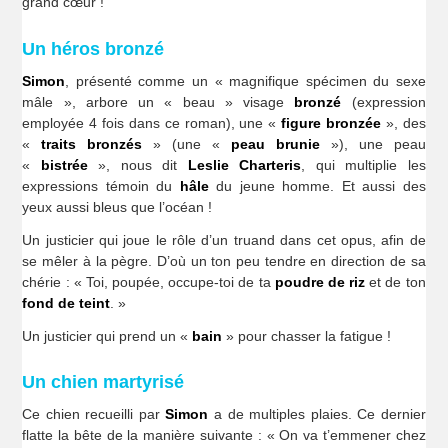
grand cœur !
Un héros bronzé
Simon
, présenté comme un « magnifique spécimen du sexe
mâle », arbore un « beau » visage
bronzé
(expression
employée 4 fois dans ce roman), une «
figure bronzée
», des
«
traits bronzés
» (une «
peau brunie
»), une peau
«
bistrée
», nous dit
Leslie Charteris
, qui multiplie les
expressions témoin du
hâle
du jeune homme. Et aussi des
yeux aussi bleus que l’océan !
Un justicier qui joue le rôle d’un truand dans cet opus, afin de
se mêler à la pègre. D’où un ton peu tendre en direction de sa
chérie : « Toi, poupée, occupe-toi de ta
poudre de riz
et de ton
fond de teint
. »
Un justicier qui prend un «
bain
» pour chasser la fatigue !
Un chien martyrisé
Ce chien recueilli par
Simon
a de multiples plaies. Ce dernier
flatte la bête de la manière suivante : « On va t’emmener chez