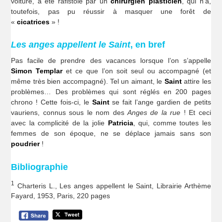
voiture, a été rafistolé par un
chirurgien plasticien
, qui n’a,
toutefois, pas pu réussir à masquer une forêt de
«
cicatrices
» !
Les anges appellent le Saint
, en bref
Pas facile de prendre des vacances lorsque l’on s’appelle
Simon Templar
et ce que l’on soit seul ou accompagné (et
même très bien accompagné). Tel un aimant, le
Saint
attire les
problèmes… Des problèmes qui sont réglés en 200 pages
chrono ! Cette fois-ci, le
Saint
se fait l’ange gardien de petits
vauriens, connus sous le nom des
Anges de la rue
! Et ceci
avec la complicité de la jolie
Patricia
, qui, comme toutes les
femmes de son époque, ne se déplace jamais sans son
poudrier
!
Bibliographie
1
Charteris L., Les anges appellent le Saint, Librairie Arthème
Fayard, 1953, Paris, 220 pages