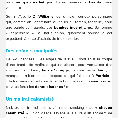
un
chirurgien esthétique
. Tu retrouveras ta
beauté
, mon
vieux… »
Son maître, le
Dr Williams
, est un bien curieux personnage
qui, comme on l’apprendra au cours du roman, fabrique, pour
une bande de truands, des
bombes incendiaires
. Sa femme
« dépensière » l’a, nous dit-on, quasiment poussé à cet
expédient, à force d’achats de toutes sortes.
Des enfants manipulés
Ceux-ci baptisés « les anges de la rue » sont sous la coupe
d’une bande de malfrats, qui les utilisent pour vandaliser des
voitures. L’un d’eux,
Jackie Scruggs
, capturé par le
Saint
, lui
manque terriblement de respect ce qui fait dire à
Patricia
:
« Votre mère devrait vous laver la bouche avec du
savon noir
:
ça vous ferait les
dents blanches
! »
Un malfrat calamistré
Nick est un truand chic, « vêtu d’un smoking » au «
cheveu
calamistré
»… Son visage, ravagé à la suite d’un accident de