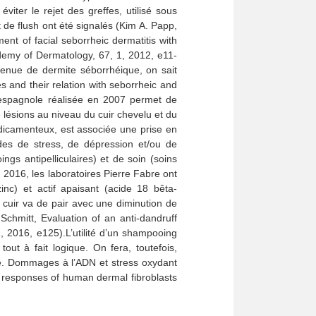
iter le rejet des greffes, utilisé sous
t de flush ont été signalés (Kim A. Papp,
ent of facial seborrheic dermatitis with
demy of Dermatology, 67, 1, 2012, e11-
venue de dermite séborrhéique, on sait
 and their relation with seborrheic and
e espagnole réalisée en 2007 permet de
e lésions au niveau du cuir chevelu et du
édicamenteux, est associée une prise en
es de stress, de dépression et/ou de
gs antipelliculaires) et de soin (soins
n 2016, les laboratoires Pierre Fabre ont
inc) et actif apaisant (acide 18 bêta-
 cuir va de pair avec une diminution de
Schmitt, Evaluation of an anti-dandruff
, 2016, e125).L’utilité d’un shampooing
 tout à fait logique. On fera, toutefois,
icité. Dommages à l’ADN et stress oxydant
ss responses of human dermal fibroblasts