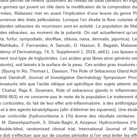
ulaire permet de revenir quasiment au niveau de base (teneurs en trig
es germes qui jouent un rôle dans la modification de la composition du
d’années, Malassez met en avant l’implication d’une levure du genre P
urvenue des états pelliculaires. Lorsque l’on étudie la flore cutané
 glandes sébacées du nourrisson sont en activité. La population de Mal
glandes sébacées, au moment de la puberté. On sait actuellement qu’u
cta, furfur, sympodialis, slooffiae, obtusa, nana, dermatis, japonica).
 Nishikaku, F. Fernandes, A. Sanudo, O. Hassun, E. Bagatin, Malassez
demy of Dermatology, 74, 5, Supplement 1, 2016, ab61). Les lipases 
ent tout type de triglycérides. Les acides gras libres ainsi générés se
saturés), soit laissés à la surface de la peau. Ces acides gras insaturés
n (Byung In Ro, Thomas L. Dawson, The Role of Sebaceous Gland Activ
s and Dandruff, Journal of Investigative Dermatology Symposium Proc
insaturés tels que l’acide oléique est spécifique des sujets atteints d
Chahal, Raja K. Sivamani, Role of sebaceous glands in inflammato
56-863) et ne concerne pas le reste de la population.Le traitement d
corticoïdes, du fait de leur effet anti-inflammatoire, à des antifongiq
) et à des agents kératolytiques (afin d’éliminer les squames). Une étud
par corticoïde (hydrocortisone à 1%) donne des résultats similaires
si, M. Daneshpazhooh, S. Ghale-Baghi, A. Azizpour, Hydrocortisone 
 double-blind, randomized clinical trial, International Journal of
e doit s’effectuer que sur de courtes périodes si l’on veut éviter les e