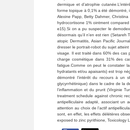
dermique et d’atrophie cutanée.L’intér
forme topique à 0,1% a été démontré, il 
Alexine Papp, Betty Dahmer, Christina S
hydrocortisone 1% ointment compared w
e15).Si on a pu suspecter le demodex,
désormais qu’il n’en est rien (Setareh
atopic Dermatitis, Asian Pacific Jour
dresser le portrait-robot du sujet attei
visage. Il est traité dans 60% des cas
charge cosmétique dans 31% des cas.
fatigue.Comme on peut le constater la 
hydratants et/ou apaisants) est trop nég
démontré l’intérêt du recours à un sh
glycyrrhétinique) dans le cadre de la 
l’inflammation et du prurit (Virginie 
treatment schedule against chronic rec
antipelliculaire adapté, associant un ac
attention au choix de l’actif antipellic
sont, en effet, les effets délétères ob
exposed to zinc pyrithione, Toxicology 