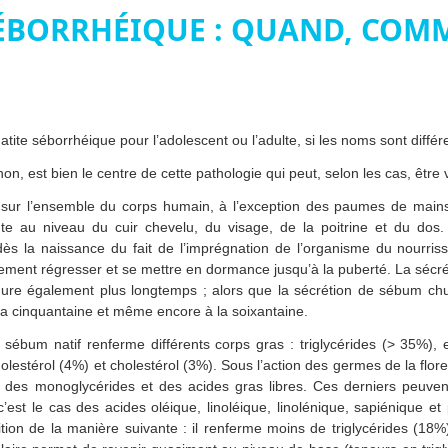
SÉBORRHÉIQUE : QUAND, COM
tite séborrhéique pour l’adolescent ou l’adulte, si les noms sont différe
on, est bien le centre de cette pathologie qui peut, selon les cas, être
sur l’ensemble du corps humain, à l’exception des paumes de mains 
nte au niveau du cuir chevelu, du visage, de la poitrine et du dos
dès la naissance du fait de l’imprégnation de l’organisme du nourri
dement régresser et se mettre en dormance jusqu’à la puberté. La sécr
ure également plus longtemps ; alors que la sécrétion de sébum ch
la cinquantaine et même encore à la soixantaine.
sébum natif renferme différents corps gras : triglycérides (> 35%),
olestérol (4%) et cholestérol (3%). Sous l’action des germes de la flor
 des monoglycérides et des acides gras libres. Ces derniers peuvent
’est le cas des acides oléique, linoléique, linolénique, sapiénique et 
n de la manière suivante : il renferme moins de triglycérides (18%)