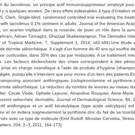
êt du tacrolimus, un principe actif immunosuppresseur employé pour év
y a quelques années. De rares effets indésirables à type d’irritation e
. Clark, Single-blind, randomized controlled trial evaluating the treatm
ith tacrolimus 0.1% ointment in adults, Journal of the American Aca
 un acarien impliqué dans la rosacée, de jouer un rôle dans la sur
 Tehrani, Adnan Tizmaghz, Ghazaal Shabestanipour, The Demodex mites
nal of Tropical Medicine, 7, Supplement 1, 2014, s82-s84).Une étud
nt de dermite séborrhéique. Il s’agit d’un homme de 40 ans qui souffre d
 par corticoïdes, dans 35% des cas par imidazolés. A ce traitement m
 Les facteurs déclenchants des crises correspondent à des périod
prise en charge cosmétique à l’aide de produits d’hygiène (shampooin
ligée, puisqu’elle n’intervient que pour moins d’un tiers des patients.E
ampooing associant antifongiques (ciclopiroxolamine et pyrithione-z
dermite séborrhéique. La réduction du nombre de levures au niveau du
Turlier, Cecile Viode, Ophelie Lejeune, Amandine Rouquier, Anne-Marie 
urrent seborrheic dermatitis, Journal of Dermatological Science, 84, 1
tif antifongique et un actif kératolytique (type acide salicylique) est
ulaire et on évitera soigneusement la pyrithione-zinc du fait de sa tox
servés avec ce type de molécule (Emil Rudolf, Miroslav Cervinka, Stre
Letters, 204, 2–3, 2011, 164-173).