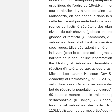
réalisation d’un shampooing anti-pellic
gras libres de l’ordre de 16%).Parmi l
tout particulier. Il y a une centaine 
Malassezia, en son honneur, dans la s
cette levure est présente tant que les
reprise de l’activité sécrétoire des 
niveau du cuir chevelu (globosa, restri
globosa et restricta (C. Kamamoto, A.
seborrhea, Journal of the American Aca
spécifiques. Elles dégradent indifféremm
la levure (c’est le cas des acides gras 
barrière de la peau et une inflammatio
the Etiology of Seborrheic Dermatiti
réaction d’intolérance aux acides gras 
Michael Leo, Lauren Hassoun, Dev S. 
Academy of Dermatology, 73, 5, 2015, 8
selon trois axes. On aura recours à des 
but de réduire la population de levures
60 patients montre que le traitement 
sertaconazole) (K. Balighi, S.Z. Ghod
treat facial seborrheic dermatitis: A
110).L’utilisation de dermocorticoïdes n