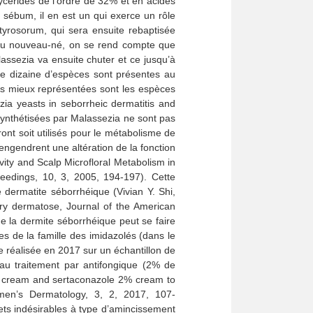
lycérides de l’ordre de 32% et en acides
 sébum, il en est un qui exerce un rôle
ityrosorum, qui sera ensuite rebaptisée
e du nouveau-né, on se rend compte que
assezia va ensuite chuter et ce jusqu’à
ne dizaine d’espèces sont présentes au
 Les mieux représentées sont les espèces
ia yeasts in seborrheic dermatitis and
synthétisées par Malassezia ne sont pas
ront soit utilisés pour le métabolisme de
 engendrent une altération de la fonction
ity and Scalp Microfloral Metabolism in
eedings, 10, 3, 2005, 194-197). Cette
e dermatite séborrhéique (Vivian Y. Shi,
ry dermatose, Journal of the American
e la dermite séborrhéique peut se faire
ues de la famille des imidazolés (dans le
e réalisée en 2017 sur un échantillon de
 au traitement par antifongique (2% de
1% cream and sertaconazole 2% cream to
 Women’s Dermatology, 3, 2, 2017, 107-
ffets indésirables à type d’amincissement