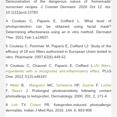
Demonstration of the dangerous nature of ‘homemade’
sunscreen recipes. J Cosmet Dermatol. 2020 Oct 12. doi:
10.1111/jocd.13783.
4 Couteau C, Paparis E, Coiffard L. What level of
photoprotection can be obtained using facial mask?
Determining effectiveness using an in vitro method. Dermatol
Ther. 2021 Feb 1:e14837.
5 Couteau C, Pommier M, Paparis E, Coiffard LJ. Study of the
efficacy of 18 sun filters authorized in European Union tested in
vitro.
Pharmazie
. 2007;62(6):449-52
6 Couteau C, Chauvet C, Paparis E, Coiffard L.
UV filters,
ingredients with a recognized anti-inflammatory effect.
PLoS
One. 2012;7(12):e46187.
7
Albès
B,
Marguery
MC,
Schwarze
HP,
Journé
F,
Loche
F,
Bazex
J. Prolonged photosensitivity following contact
photoallergy to ketoprofen, Dermatology, 2000, 201, 2, 171-4
8
Loh
TY,
Cohen
PR. Ketoprofen-induced photoallergic
dermatitis, Indian J Med Res, 2016, 144, 6, 803-806