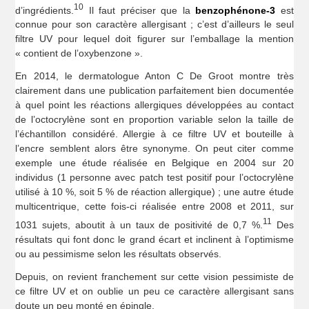
10
d’ingrédients.
Il faut préciser que la
benzophénone-3
est
connue pour son caractère allergisant ; c’est d’ailleurs le seul
filtre UV pour lequel doit figurer sur l’emballage la mention
« contient de l’oxybenzone ».
En 2014, le dermatologue Anton C De Groot montre très
clairement dans une publication parfaitement bien documentée
à quel point les réactions allergiques développées au contact
de l’octocrylène sont en proportion variable selon la taille de
l’échantillon considéré. Allergie à ce filtre UV et bouteille à
l’encre semblent alors être synonyme. On peut citer comme
exemple une étude réalisée en Belgique en 2004 sur 20
individus (1 personne avec patch test positif pour l’octocrylène
utilisé à 10 %, soit 5 % de réaction allergique) ; une autre étude
multicentrique, cette fois-ci réalisée entre 2008 et 2011, sur
11
1031 sujets, aboutit à un taux de positivité de 0,7 %.
Des
résultats qui font donc le grand écart et inclinent à l’optimisme
ou au pessimisme selon les résultats observés.
Depuis, on revient franchement sur cette vision pessimiste de
ce filtre UV et on oublie un peu ce caractère allergisant sans
doute un peu monté en épingle.