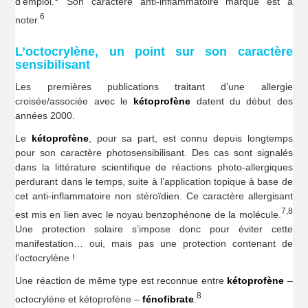
d’emploi.
Son caractère anti-inflammatoire marqué est à
6
noter.
L’octocrylène, un point sur son caractère
sensibilisant
Les premières publications traitant d’une allergie
croisée/associée avec le
kétoprofène
datent du début des
années 2000.
Le
kétoprofène
, pour sa part, est connu depuis longtemps
pour son caractère photosensibilisant. Des cas sont signalés
dans la littérature scientifique de réactions photo-allergiques
perdurant dans le temps, suite à l’application topique à base de
cet anti-inflammatoire non stéroïdien. Ce caractère allergisant
7,8
est mis en lien avec le noyau benzophénone de la molécule.
Une protection solaire s’impose donc pour éviter cette
manifestation… oui, mais pas une protection contenant de
l’octocrylène !
Une réaction de même type est reconnue entre
kétoprofène
–
8
octocrylène et kétoprofène –
fénofibrate
.