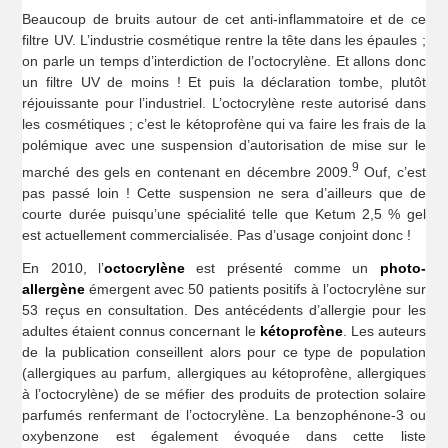
Beaucoup de bruits autour de cet anti-inflammatoire et de ce
filtre UV. L’industrie cosmétique rentre la tête dans les épaules ;
on parle un temps d’interdiction de l’octocrylène. Et allons donc
un filtre UV de moins ! Et puis la déclaration tombe, plutôt
réjouissante pour l’industriel. L’octocrylène reste autorisé dans
les cosmétiques ; c’est le kétoprofène qui va faire les frais de la
polémique avec une suspension d’autorisation de mise sur le
9
marché des gels en contenant en décembre 2009.
Ouf, c’est
pas passé loin ! Cette suspension ne sera d’ailleurs que de
courte durée puisqu’une spécialité telle que Ketum 2,5 % gel
est actuellement commercialisée. Pas d’usage conjoint donc !
En 2010, l’
octocrylène
est présenté comme un
photo-
allergène
émergent avec 50 patients positifs à l’octocrylène sur
53 reçus en consultation. Des antécédents d’allergie pour les
adultes étaient connus concernant le
kétoprofène
. Les auteurs
de la publication conseillent alors pour ce type de population
(allergiques au parfum, allergiques au kétoprofène, allergiques
à l’octocrylène) de se méfier des produits de protection solaire
parfumés renfermant de l’octocrylène. La benzophénone-3 ou
oxybenzone est également évoquée dans cette liste