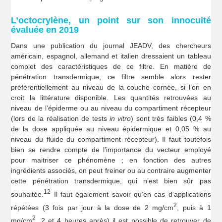
L’octocrylène, un point sur son innocuité
évaluée en 2019
Dans une publication du journal JEADV, des chercheurs
américain, espagnol, allemand et italien dressaient un tableau
complet des caractéristiques de ce filtre. En matière de
pénétration transdermique, ce filtre semble alors rester
préférentiellement au niveau de la couche cornée, si l’on en
croit la littérature disponible. Les quantités retrouvées au
niveau de l’épiderme ou au niveau du compartiment récepteur
(lors de la réalisation de tests
in vitro
) sont très faibles (0,4 %
de la dose appliquée au niveau épidermique et 0,05 % au
niveau du fluide du compartiment récepteur). Il faut toutefois
bien se rendre compte de l’importance du vecteur employé
pour maitriser ce phénomène ; en fonction des autres
ingrédients associés, on peut freiner ou au contraire augmenter
cette pénétration transdermique, qui n’est bien sûr pas
12
souhaitée.
Il faut également savoir qu’en cas d’applications
2
répétées (3 fois par jour à la dose de 2 mg/cm
, puis à 1
2
mg/cm
, 2 et 4 heures après) il est possible de retrouver de