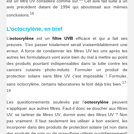
est un filtre UV considéré comme sûr.
Cet avis fait suite à un
avis précédent datant de 1994 qui aboutissait aux mêmes
16
conclusions.
L’octocrylène, en bref
L’
octocrylène
est un
filtre UVB
efficace et qui a fait ses
preuves. S’en passer totalement serait vraisemblablement une
erreur. A force de condamner les filtres UV les uns après les
autres les formulateurs vont avoir bien du mal à mettre au point
des produits pourtant indispensables dans la lutte contre les
cancers cutanés photo-induits. Formuler un produit de
protection solaire sans filtre UV c’est impossible ! Formuler,
17-
sans octocrylène, certains laboratoires le font déjà très bien.
19
Les questionnements soulevés par l’
octocrylène
peuvent
s’appliquer aux autres filtres. Faut-il donc se doucher aux filtres
UV, se tartiner de filtres UV, dormir avec des filtres UV ? Non
pas vraiment. Il faut seulement les utiliser à bon escient, les
incorporer dans des produits de protection solaire (et non dans
des produits de soin ou de maquillage utilisés quotidiennement)