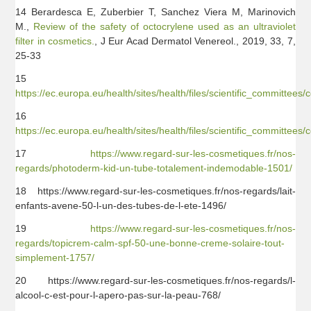
14 Berardesca E, Zuberbier T, Sanchez Viera M, Marinovich
M.,
Review of the safety of octocrylene used as an ultraviolet
filter in cosmetics.
, J Eur Acad Dermatol Venereol., 2019, 33, 7,
25-33
15
https://ec.europa.eu/health/sites/health/files/scientific_committe
16
https://ec.europa.eu/health/sites/health/files/scientific_committ
17
https://www.regard-sur-les-cosmetiques.fr/nos-
regards/photoderm-kid-un-tube-totalement-indemodable-1501/
18 https://www.regard-sur-les-cosmetiques.fr/nos-regards/lait-
enfants-avene-50-l-un-des-tubes-de-l-ete-1496/
19
https://www.regard-sur-les-cosmetiques.fr/nos-
regards/topicrem-calm-spf-50-une-bonne-creme-solaire-tout-
simplement-1757/
20 https://www.regard-sur-les-cosmetiques.fr/nos-regards/l-
alcool-c-est-pour-l-apero-pas-sur-la-peau-768/