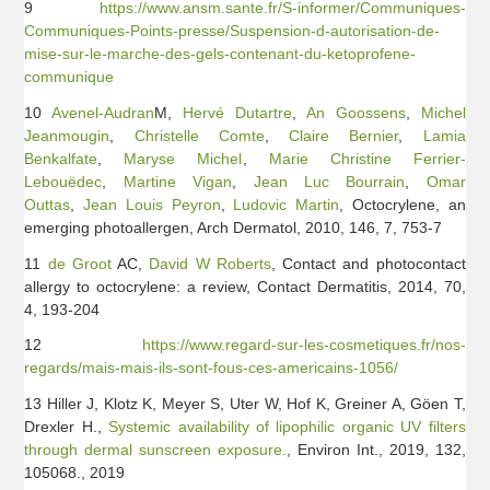
9
https://www.ansm.sante.fr/S-informer/Communiques-
Communiques-Points-presse/Suspension-d-autorisation-de-
mise-sur-le-marche-des-gels-contenant-du-ketoprofene-
communique
10
Avenel-Audran
M,
Hervé Dutartre
,
An Goossens
,
Michel
Jeanmougin
,
Christelle Comte
,
Claire Bernier
,
Lamia
Benkalfate
,
Maryse Michel
,
Marie Christine Ferrier-
Lebouëdec
,
Martine Vigan
,
Jean Luc Bourrain
,
Omar
Outtas
,
Jean Louis Peyron
,
Ludovic Martin
, Octocrylene, an
emerging photoallergen, Arch Dermatol, 2010, 146, 7, 753-7
11
de Groot
AC,
David W Roberts
, Contact and photocontact
allergy to octocrylene: a review, Contact Dermatitis, 2014, 70,
4, 193-204
12
https://www.regard-sur-les-cosmetiques.fr/nos-
regards/mais-mais-ils-sont-fous-ces-americains-1056/
13 Hiller J, Klotz K, Meyer S, Uter W, Hof K, Greiner A, Göen T,
Drexler H.,
Systemic availability of lipophilic organic UV filters
through dermal sunscreen exposure.
, Environ Int., 2019, 132,
105068., 2019