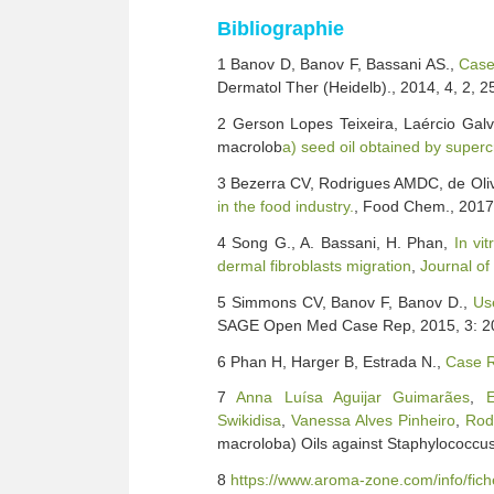
Bibliographie
1 Banov D, Banov F, Bassani AS.,
Case 
Dermatol Ther (Heidelb)., 2014, 4, 2, 2
2 Gerson Lopes Teixeira, Laércio Galvã
macrolob
a) seed oil obtained by superc
3 Bezerra CV, Rodrigues AMDC, de Oliv
in the food industry.
, Food Chem., 2017
4 Song G., A. Bassani, H. Phan,
In vi
dermal fibroblasts migration
,
Journal of
5 Simmons CV, Banov F, Banov D.,
Use
SAGE Open Med Case Rep, 2015, 3: 
6 Phan H, Harger B, Estrada N.,
Case R
7
Anna Luísa Aguijar Guimarães
,
E
Swikidisa
,
Vanessa Alves Pinheiro
,
Rod
macroloba) Oils against Staphylococcu
8
https://www.aroma-zone.com/info/fic