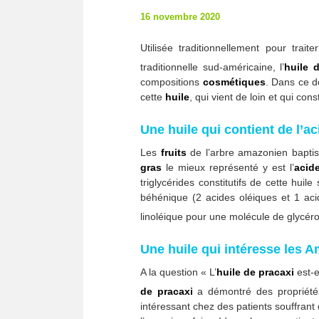
16 novembre 2020
Utilisée traditionnellement pour trait
traditionnelle sud-américaine, l’
huile
d
compositions
cosmétiques
. Dans ce d
cette
huile
, qui vient de loin et qui con
Une huile qui contient de l’ac
Les
fruits
de l’arbre amazonien bapti
gras
le mieux représenté y est l’
acid
triglycérides constitutifs de cette huil
béhénique (2 acides oléiques et 1 aci
linoléique pour une molécule de glycéro
Une huile qui intéresse les A
A la question « L’
huile de pracaxi
est-e
de pracaxi
a démontré des propriété
intéressant chez des patients souffrant