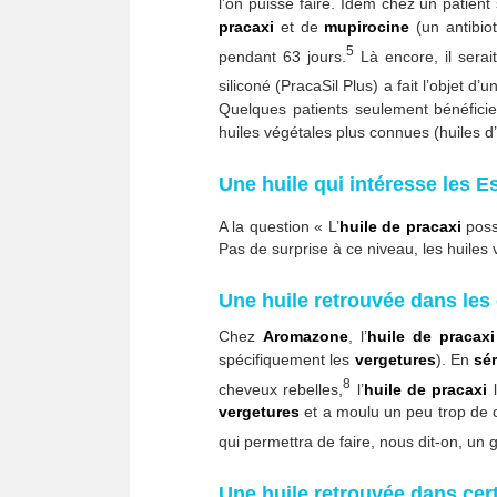
l’on puisse faire. Idem chez un patien
pracaxi
et de
mupirocine
(un antibiot
5
pendant 63 jours.
Là encore, il serait
siliconé (PracaSil Plus) a fait l’objet 
Quelques patients seulement bénéficie
huiles végétales plus connues (huiles d
Une huile qui intéresse les E
A la question « L’
huile de pracaxi
poss
Pas de surprise à ce niveau, les huiles
Une huile retrouvée dans les
Chez
Aromazone
, l’
huile de pracaxi
spécifiquement les
vergetures
). En
sé
8
cheveux rebelles,
l’
huile de pracaxi
l
vergetures
et a moulu un peu trop de c
qui permettra de faire, nous dit-on, u
Une huile retrouvée dans cer