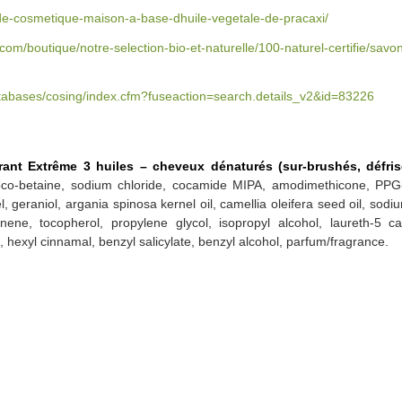
-de-cosmetique-maison-a-base-dhuile-vegetale-de-pracaxi/
.com/boutique/notre-selection-bio-et-naturelle/100-naturel-certifie/savo
atabases/cosing/index.cfm?fuseaction=search.details_v2&id=83226
rant Extrême 3 huiles – cheveux dénaturés (sur-brushés, défri
coco-betaine, sodium chloride, cocamide MIPA, amodimethicone, PPG
l, geraniol, argania spinosa kernel oil, camellia oleifera seed oil, sod
ene, tocopherol, propylene glycol, isopropyl alcohol, laureth-5 carb
hexyl cinnamal, benzyl salicylate, benzyl alcohol, parfum/fragrance.