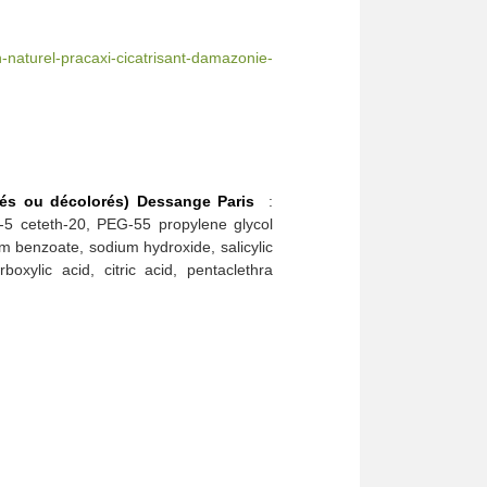
n-naturel-pracaxi-cicatrisant-damazonie-
sés ou décolorés) Dessange Paris
:
-5 ceteth-20, PEG-55 propylene glycol
ium benzoate, sodium hydroxide, salicylic
oxylic acid, citric acid, pentaclethra