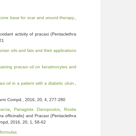
ilicone base for scar and wound therapy.
,
idant activity of pracaxi (Pentaclethra
21
nian oils and fats and their applications
taining pracaxi oil on keratinocytes and
i oil in a patient with a diabetic ulcer.
,
harm Compd., 2016, 20, 4, 277-280
arcia
,
Panagiota Danopoulos
,
Rosita
ra officinalis) and Pracaxi (Pentaclethra
mpd, 2016, 20, 1, 58-62
_formulas