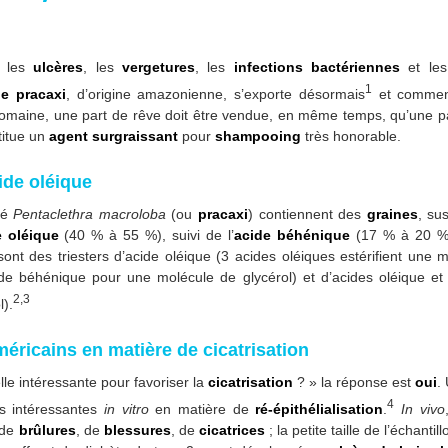
er les
ulcères
, les
vergetures
, les
infections bactériennes
et le
1
e pracaxi
, d’origine amazonienne, s’exporte désormais
et commenc
omaine, une part de rêve doit être vendue, en même temps, qu’une part 
stitue un
agent surgraissant
pour
shampooing
très honorable.
ide oléique
sé
Pentaclethra macroloba
(ou
pracaxi
) contiennent des
graines
, su
e oléique
(40 % à 55 %), suivi de l’
acide béhénique
(17 % à 20 %)
e sont des triesters d’acide oléique (3 acides oléiques estérifient une 
de béhénique pour une molécule de glycérol) et d’acides oléique et l
2,3
l).
méricains en matière de cicatrisation
lle intéressante pour favoriser la
cicatrisation
? » la réponse est
oui
.
4
s intéressantes
in vitro
en matière de
ré-épithélialisation
.
In vivo
 de
brûlures
, de
blessures
, de
cicatrices
; la petite taille de l’échant