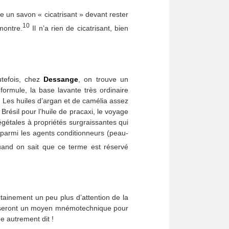
me un savon « cicatrisant » devant rester
10
montre.
Il n’a rien de cicatrisant, bien
utefois, chez
Dessange
, on trouve un
mule, la base lavante très ordinaire
. Les huiles d’argan et de camélia assez
Brésil pour l’huile de pracaxi, le voyage
s végétales à propriétés surgraissantes qui
t parmi les agents conditionneurs (peau-
and on sait que ce terme est réservé
rtainement un peu plus d’attention de la
tiliseront un moyen mnémotechnique pour
ue autrement dit !