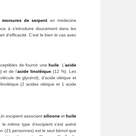
s
morsures de serpent
en médecine
e à s’introduire doucement dans les
d’efficacité. C’est le bien le cas avec
sceptibles de fournir une
huile
. L’
acide
 et de l’
acide linoléique
(12 %). Les
molécule de glycérol), d’acide oléique et
inoléique (2 acides oléique et 1 acide
 Un excipient associant
silicone
et
huile
, le même type d’excipient s’est avéré
illon (21 personnes) est le seul bémol que