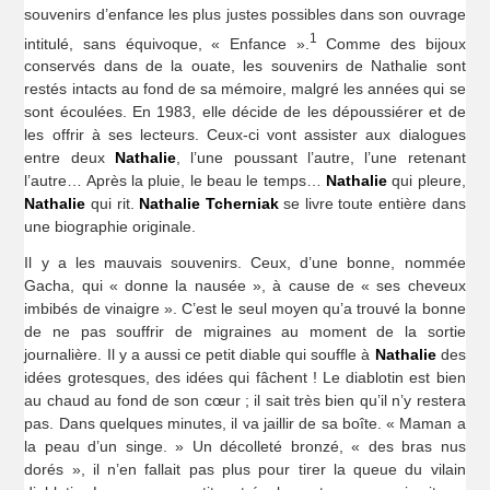
souvenirs d’enfance les plus justes possibles dans son ouvrage
1
intitulé, sans équivoque, « Enfance ».
Comme des bijoux
conservés dans de la ouate, les souvenirs de Nathalie sont
restés intacts au fond de sa mémoire, malgré les années qui se
sont écoulées. En 1983, elle décide de les dépoussiérer et de
les offrir à ses lecteurs. Ceux-ci vont assister aux dialogues
entre deux
Nathalie
, l’une poussant l’autre, l’une retenant
l’autre… Après la pluie, le beau le temps…
Nathalie
qui pleure,
Nathalie
qui rit.
Nathalie Tcherniak
se livre toute entière dans
une biographie originale.
Il y a les mauvais souvenirs. Ceux, d’une bonne, nommée
Gacha, qui « donne la nausée », à cause de « ses cheveux
imbibés de vinaigre ». C’est le seul moyen qu’a trouvé la bonne
de ne pas souffrir de migraines au moment de la sortie
journalière. Il y a aussi ce petit diable qui souffle à
Nathalie
des
idées grotesques, des idées qui fâchent ! Le diablotin est bien
au chaud au fond de son cœur ; il sait très bien qu’il n’y restera
pas. Dans quelques minutes, il va jaillir de sa boîte. « Maman a
la peau d’un singe. » Un décolleté bronzé, « des bras nus
dorés », il n’en fallait pas plus pour tirer la queue du vilain