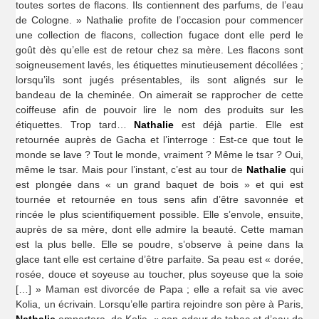
toutes sortes de flacons. Ils contiennent des parfums, de l’eau
de Cologne. » Nathalie profite de l’occasion pour commencer
une collection de flacons, collection fugace dont elle perd le
goût dès qu’elle est de retour chez sa mère. Les flacons sont
soigneusement lavés, les étiquettes minutieusement décollées ;
lorsqu’ils sont jugés présentables, ils sont alignés sur le
bandeau de la cheminée. On aimerait se rapprocher de cette
coiffeuse afin de pouvoir lire le nom des produits sur les
étiquettes. Trop tard…
Nathalie
est déjà partie. Elle est
retournée auprès de Gacha et l’interroge : Est-ce que tout le
monde se lave ? Tout le monde, vraiment ? Même le tsar ? Oui,
même le tsar. Mais pour l’instant, c’est au tour de
Nathalie
qui
est plongée dans « un grand baquet de bois » et qui est
tournée et retournée en tous sens afin d’être savonnée et
rincée le plus scientifiquement possible. Elle s’envole, ensuite,
auprès de sa mère, dont elle admire la beauté. Cette maman
est la plus belle. Elle se poudre, s’observe à peine dans la
glace tant elle est certaine d’être parfaite. Sa peau est « dorée,
rosée, douce et soyeuse au toucher, plus soyeuse que la soie
[…] » Maman est divorcée de Papa ; elle a refait sa vie avec
Kolia, un écrivain. Lorsqu’elle partira rejoindre son père à Paris,