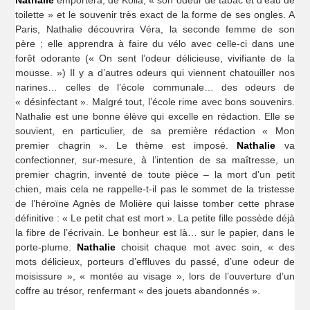
Nathalie
emportera, de Kolia, « son odeur de tabac et d’eau de
toilette » et le souvenir très exact de la forme de ses ongles. A
Paris, Nathalie découvrira Véra, la seconde femme de son
père ; elle apprendra à faire du vélo avec celle-ci dans une
forêt odorante (« On sent l’odeur délicieuse, vivifiante de la
mousse. ») Il y a d’autres odeurs qui viennent chatouiller nos
narines… celles de l’école communale… des odeurs de
« désinfectant ». Malgré tout, l’école rime avec bons souvenirs.
Nathalie est une bonne élève qui excelle en rédaction. Elle se
souvient, en particulier, de sa première rédaction « Mon
premier chagrin ». Le thème est imposé.
Nathalie
va
confectionner, sur-mesure, à l’intention de sa maîtresse, un
premier chagrin, inventé de toute pièce – la mort d’un petit
chien, mais cela ne rappelle-t-il pas le sommet de la tristesse
de l’héroïne Agnès de Molière qui laisse tomber cette phrase
définitive : « Le petit chat est mort ». La petite fille possède déjà
la fibre de l’écrivain. Le bonheur est là… sur le papier, dans le
porte-plume.
Nathalie
choisit chaque mot avec soin, « des
mots délicieux, porteurs d’effluves du passé, d’une odeur de
moisissure », « montée au visage », lors de l’ouverture d’un
coffre au trésor, renfermant « des jouets abandonnés ».