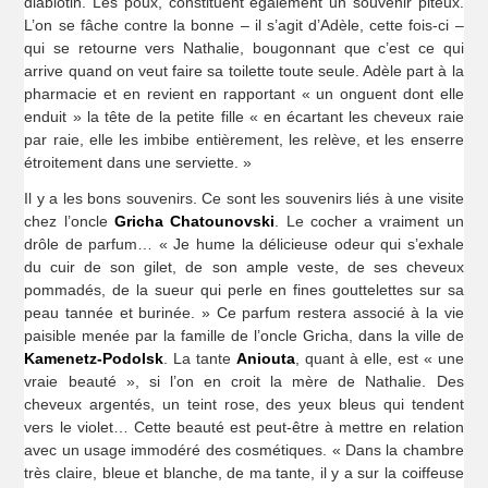
diablotin. Les poux, constituent également un souvenir piteux.
L’on se fâche contre la bonne – il s’agit d’Adèle, cette fois-ci –
qui se retourne vers Nathalie, bougonnant que c’est ce qui
arrive quand on veut faire sa toilette toute seule. Adèle part à la
pharmacie et en revient en rapportant « un onguent dont elle
enduit » la tête de la petite fille « en écartant les cheveux raie
par raie, elle les imbibe entièrement, les relève, et les enserre
étroitement dans une serviette. »
Il y a les bons souvenirs. Ce sont les souvenirs liés à une visite
chez l’oncle
Gricha Chatounovski
. Le cocher a vraiment un
drôle de parfum… « Je hume la délicieuse odeur qui s’exhale
du cuir de son gilet, de son ample veste, de ses cheveux
pommadés, de la sueur qui perle en fines gouttelettes sur sa
peau tannée et burinée. » Ce parfum restera associé à la vie
paisible menée par la famille de l’oncle Gricha, dans la ville de
Kamenetz-Podolsk
. La tante
Aniouta
, quant à elle, est « une
vraie beauté », si l’on en croit la mère de Nathalie. Des
cheveux argentés, un teint rose, des yeux bleus qui tendent
vers le violet… Cette beauté est peut-être à mettre en relation
avec un usage immodéré des cosmétiques. « Dans la chambre
très claire, bleue et blanche, de ma tante, il y a sur la coiffeuse