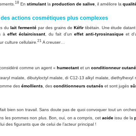
18
tements.
En
stimulant
la
production de salive
, il améliore la
qualit
ce des actions cosmétiques plus complexes
ts du
lait fermenté
par des grains de
Kéfir
tibétain. Une étude datant
es à
effet éclaircissant
, du fait d’un
effet anti-tyrosinasique
et d
21
r culture cellulaire.
A creuser…
t considéré comme un agent «
humectant
et un
conditionneur cutané
earyl malate, dibutyloctyl malate, di C12-13 alkyl malate, diethylhexyl
, comme des
émollients
, des
conditionneurs cutanés
et sont jugés
sû
fait bien son travail. Sans doute pas de quoi convoquer tout un orches
s les pommes non plus. Bon, oui, on a compris, cet
acide
issu de la
i des figurants que de celui de l’acteur principal !