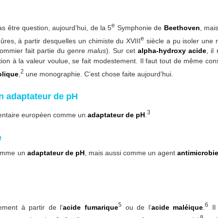
e
être question, aujourd’hui, de la 5
Symphonie de
Beethoven
, mai
e
es, à partir desquelles un chimiste du XVIII
siècle a pu isoler une 
ommier fait partie du genre
malus
). Sur cet
alpha-hydroxy acide
, i
ion à la valeur voulue, se fait modestement. Il faut tout de même con
2
olique
,
une monographie. C’est chose faite aujourd’hui.
un adaptateur de pH
3
nventaire européen comme un
adaptateur de pH
.
e
comme un
adaptateur de pH
, mais aussi comme un agent
antimicrobi
5
6
ement à partir de l’
acide fumarique
ou de l’
acide maléique
.
Il
8