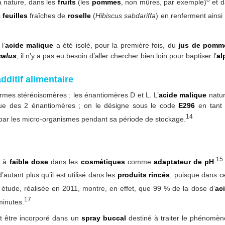
a nature, dans les
fruits
(les
pommes
, non mûres, par exemple)
et d
s
feuilles
fraîches de
roselle
(
Hibiscus sabdariffa
) en renferment ainsi
l’
acide malique
a été isolé, pour la première fois, du
jus de pomm
malus
, il n’y a pas eu besoin d’aller chercher bien loin pour baptiser l’
al
ditif alimentaire
 formes stéréoisomères : les énantiomères D et L. L’
acide malique
natur
ue des 2 énantiomères ; on le désigne sous le code
E296
en tant 
14
it par les micro-organismes pendant sa période de stockage.
15
é à
faible dose
dans les
cosmétiques
comme
adaptateur de pH
.
’autant plus qu’il est utilisé dans les
produits rincés
, puisque dans ce
tude, réalisée en 2011, montre, en effet, que 99 % de la dose d’
ac
17
minutes.
 être incorporé dans un
spray buccal
destiné à traiter le phénomè