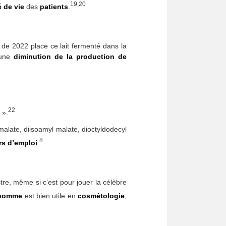
19,20
é de vie
des
patients
.
 de 2022 place ce lait fermenté dans la
’une
diminution de la production de
22
».
 malate, diisoamyl malate, dioctyldodecyl
8
rs d’emploi
.
tre, même si c’est pour jouer la célèbre
pomme
est bien utile en
cosmétologie
,