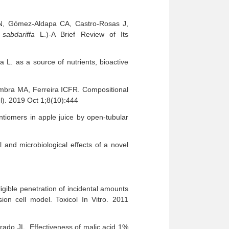
 N, Gómez-Aldapa CA, Castro-Rosas J,
 sabdariffa
L.)-A Brief Review of Its
 L. as a source of nutrients, bioactive
oimbra MA, Ferreira ICFR. Compositional
el). 2019 Oct 1;8(10):444
ntiomers in apple juice by open-tubular
nd microbiological effects of a novel
ible penetration of incidental amounts
ion cell model. Toxicol In Vitro. 2011
ado JL. Effectiveness of malic acid 1%