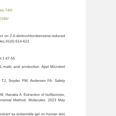
les-740/
2288/
ct on 2,4-dinitrochlorobenzene-induced
Dec;41(6):614-621
pl 1:47-55
malic acid production. Appl Microbiol
a TJ, Snyder PW, Andersen FA. Safety
, Hanaka A. Extraction of Isoflavones,
rimental Method. Molecules. 2023 May
extract as antiwrinkle gel on human skin