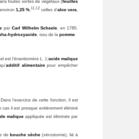
ans toutes sortes de végétaux (
feuilles
11,12
 environ
1,25 %
,
celles d’
aloe vera
,
e
par
Carl Wilhelm Scheele
, en 1785.
pha-hydroxyacide
, issu de la
pomme
.
el est l’énantiomère L. L’
acide malique
qu’
additif
alimentaire
pour empêcher
Dans l’exercice de cette fonction, il est
 cas il est presque entièrement éliminé
ide malique
appliquée est éliminée par
ne de
bouche sèche
(xérostomie), lié à