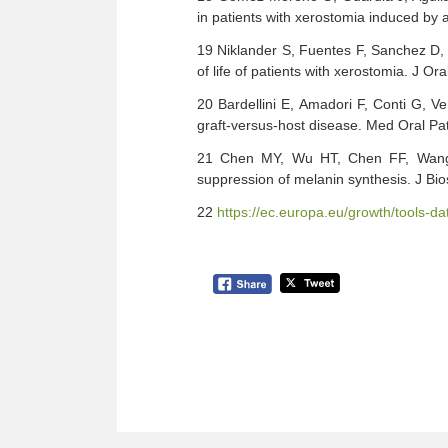
in patients with xerostomia induced by 
19 Niklander S, Fuentes F, Sanchez D, A
of life of patients with xerostomia. J O
20 Bardellini E, Amadori F, Conti G, V
graft-versus-host disease. Med Oral Pa
21 Chen MY, Wu HT, Chen FF, Wang Y
suppression of melanin synthesis. J Bi
22
https://ec.europa.eu/growth/tools-d