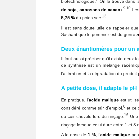
biotechnologique.
On le trouve dans l
9,10
de soja
,
cabosses de cacao
).
Le
13
5,75 %
du poids sec.
Il est sans doute utile de rappeler que 
Sachant que le pommier est du genre
Deux énantiomères pour un ad
Il faut aussi préciser qu’il existe deux
de synthèse est un mélange racémiq
l’altération et la dégradation du produ
A petite dose, il adapte le pH
En pratique, l’
acide malique
est utilis
6
considéré comme sûr d’emploi,
et ce d
16
du cuir chevelu lors du rinçage.
Une é
rinçage lorsque celui dure entre 1 et 3 
A la dose de
1 %
, l’
acide
malique
peut