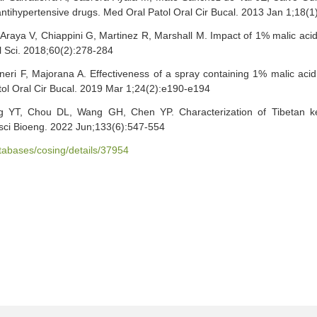
antihypertensive drugs. Med Oral Patol Oral Cir Bucal. 2013 Jan 1;18(1
raya V, Chiappini G, Martinez R, Marshall M. Impact of 1% malic acid 
ral Sci. 2018;60(2):278-284
eneri F, Majorana A. Effectiveness of a spray containing 1% malic acid
tol Oral Cir Bucal. 2019 Mar 1;24(2):e190-e194
T, Chou DL, Wang GH, Chen YP. Characterization of Tibetan kefi
osci Bioeng. 2022 Jun;133(6):547-554
atabases/cosing/details/37954