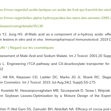
.fr/nos-regards/l-acide-lactique-un-acide-de-fruit-qui-franchit-les-siec
es.fr/nos-regards/les-alpha-hydroxyacides-les-stars-des-annees-1990-
abases/cosing/details/35136
YJ, Jung HS. dl-Malic acid as a component of α-hydroxy acids: effe
in lesions
in vitro
and
in vivo
. Immunopharmacol Immunotoxicol. 2019 
uffit ! | Regard sur les cosmétiques
ssessment of Malic Acid and Sodium Malate. Int J Toxicol. 2001;20 Sup
L. Engineering rTCA pathway and C4-dicarboxylate transporter for L-
52
V, Hill RA, Klaassen CD, Liebler DC, Marks JG Jr, Shank RC, Slag
in Cosmetics. Int J Toxicol. 2015 Jul-Aug;34(1 Suppl):5S-17S
, Koselski M, Hassanpouraghdam MB, Szczepanek D, Sowa I, Wójciak M
from Soybean Leaves-Optimization by a Mixture Design of the Expe
shim P, Abd Gani SS, Zainudin BH, Abdullah NA. Efficacy of cocoa pod 