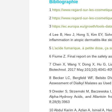
Bibliographie
1
https://www.regard-sur-les-cosmetiques
2
https://www.regard-sur-les-cosmetiqu
3
https://ec.europa.eu/growth/tools-dat
4 Lee B, Heo J, Hong S, Kim EY, Sohn 
inflammation in atopic dermatitis-like sk
5
L’acide fumarique, à petite dose, ça s
6 Fiume Z. Final report on the safety a
7 Chen X, Wang Y, Dong X, Hu G, Liu 
Biotechnol. 2017 May;101(10):4041-40
8 Becker LC, Bergfeld WF, Belsito D
Assessment of Dialkyl Malates as Used 
9 Dresler S, Strzemski M, Baczewska I
Alpha-Hydroxy Acids, and Allantoin 
8;28(9):3963
10 Abdul Karim A, Azlan A, Ismail A, Ha