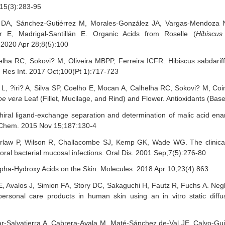
;15(3):283-95
lo DA, Sánchez-Gutiérrez M, Morales-González JA, Vargas-Mendoza
ar E, Madrigal-Santillán E. Organic Acids from Roselle (
Hibiscus
 2020 Apr 28;8(5):100
elha RC, Sokovi? M, Oliveira MBPP, Ferreira ICFR. Hibiscus sabdariffa
Res Int. 2017 Oct;100(Pt 1):717-723
 L, ?iri? A, Silva SP, Coelho E, Mocan A, Calhelha RC, Sokovi? M, C
oe vera
Leaf (Fillet, Mucilage, and Rind) and Flower. Antioxidants (Bas
iral ligand-exchange separation and determination of malic acid ena
d Chem. 2015 Nov 15;187:130-4
rlaw P, Wilson R, Challacombe SJ, Kemp GK, Wade WG. The clinical a
 oral bacterial mucosal infections. Oral Dis. 2001 Sep;7(5):276-80
lpha-Hydroxy Acids on the Skin. Molecules. 2018 Apr 10;23(4):863
valos J, Simion FA, Story DC, Sakaguchi H, Fautz R, Fuchs A. Neglig
personal care products in human skin using an in vitro static diffus
-Salvatierra A, Cabrera-Ayala M, Maté-Sánchez de-Val JE, Calvo-Guir