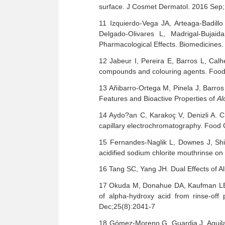
surface. J Cosmet Dermatol. 2016 Sep
11 Izquierdo-Vega JA, Arteaga-Badil
Delgado-Olivares L, Madrigal-Bujaid
Pharmacological Effects. Biomedicines.
12 Jabeur I, Pereira E, Barros L, Calh
compounds and colouring agents. Food 
13 Añibarro-Ortega M, Pinela J, Barros
Features and Bioactive Properties of
Al
14 Aydo?an C, Karakoç V, Denizli A. Ch
capillary electrochromatography. Foo
15 Fernandes-Naglik L, Downes J, Shi
acidified sodium chlorite mouthrinse on
16 Tang SC, Yang JH. Dual Effects of A
17 Okuda M, Donahue DA, Kaufman LE, A
of alpha-hydroxy acid from rinse-off 
Dec;25(8):2041-7
18 Gómez-Moreno G, Guardia J, Aguilar