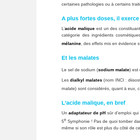
certaines pathologies ou à certains trai
A plus fortes doses, il exer
L’
acide malique
est un des constituan
catégorie des ingrédients cosmétiqu
mélanine
, des effets mis en évidence su
Et les malates
Le sel de sodium (
sodium malate
) es
Les
dialkyl malates
(nom INCI : diisost
malate) sont considérés, quant à eux
L’acide malique, en bref
Un
adaptateur de pH
sûr d’emploi qui 
e
5
Symphonie ! Pas de quoi tomber dan
même si son rôle est plus du côté de celu