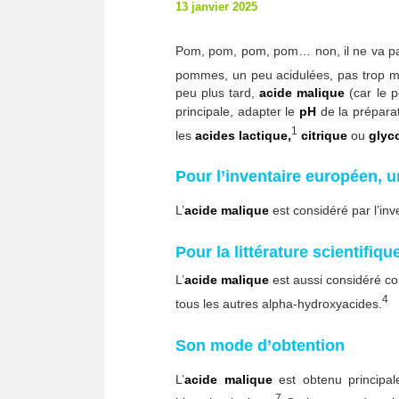
13 janvier 2025
Pom, pom, pom, pom… non, il ne va pas 
pommes, un peu acidulées, pas trop mûr
peu plus tard,
acide malique
(car le p
principale, adapter le
pH
de la préparat
1
les
acides
lactique,
citrique
ou
glyc
Pour l’inventaire européen, 
L’
acide malique
est considéré par l’i
Pour la littérature scientifiqu
L’
acide malique
est aussi considéré 
4
tous les autres alpha-hydroxyacides.
Son mode d’obtention
L’
acide malique
est obtenu principal
7