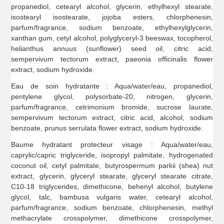
propanediol, cetearyl alcohol, glycerin, ethylhexyl stearate,
isostearyl isostearate, jojoba esters, chlorphenesin,
parfum/fragrance, sodium benzoate, ethylhexylglycerin,
xanthan gum, cetyl alcohol, polyglyceryl-3 beeswax, tocopherol,
helianthus annuus (sunflower) seed oil, citric acid,
sempervivum tectorum extract, paeonia officinalis flower
extract, sodium hydroxide.
Eau de soin hydratante : Aqua/water/eau, propanediol,
pentylene glycol, polysorbate-20, nitrogen, glycerin,
parfum/fragrance, cetrimonium bromide, sucrose laurate,
sempervivum tectorum extract, citric acid, alcohol, sodium
benzoate, prunus serrulata flower extract, sodium hydroxide.
Baume hydratant protecteur visage : Aqua/water/eau,
caprylic/capric triglyceride, isopropyl palmitate, hydrogenated
coconut oil, cetyl palmitate, butyrospermum parkii (shea) nut
extract, glycerin, glyceryl stearate, glyceryl stearate citrate,
C10-18 triglycerides, dimethicone, behenyl alcohol, butylene
glycol, talc, bambusa vulgaris water, cetearyl alcohol,
parfum/fragrance, sodium benzoate, chlorphenesin, methyl
methacrylate crosspolymer, dimethicone crosspolymer,