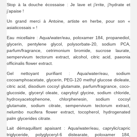
Stop à la douche écossaise : Je lave et j’irrite, j’hydrate et
j’apaise !
Un grand merci à Antoine, artiste en herbe, pour son «
asiaticossais » !
Eau micellaire : Aqua/water/eau, poloxamer 184, propanediol,
glycerin, pentylene glycol, polysorbate-20, sodium PCA,
parfum/fragrance, cetrimonium bromide, sucrose laurate,
sempervivum tectorum extract, alcohol, citric acid, paeonia
officinalis flower extract.
Gel nettoyant purifiant : Aqua/water/eau, sodium
cocoamphoacetate, glycerin, PEG-120 methyl glucose dioleate,
citric acid, disodium cocoyl glutamate, parfum/fragrance, coco-
glucoside, glyceryl oleate, capryloyl glycine, sodium chloride,
hydroxyacetophenone, chlorphenesin, sodium cocoyl
glutamate, sodium citrate, sempervivum tectorum extract,
nelumbo nucifera flower extract, tocopherol, hydrogenated
palm glycerides citrate.
Lait démaquillant apaisant : Aqua/water/eau, caprylic/capric
triglyceride, polyglyceryl-6 distearate, poloxamer 184,