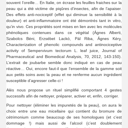
souvent l’oreille… En Italie, on écrase les feuilles fraiches sur la
peau qui a été victime de piqûres d’insectes, afin de l’apaiser.
Des effets anti-nociceptif (effet qui diminue la sensibilité à la
douleur) et anti-inflammatoire ont été démontrés tant in vitro,
qu’in vivo. Ces propriétés sont mises en lien avec les molécules
phénoliques contenues dans ce végétal (Ágnes Alberti,
Szabolcs Béni, Erzsébet Lackó, Pál Riba, Ágnes Kéry,
Characterization of phenolic compounds and antinociceptive
activity of Sempervivum tectorum L. leaf juice, Journal of
Pharmaceutical and Biomedical Analysis, 70, 2012, 143-150).
L’extrait de joubarbe semble donc indiqué en cas de peau
réactive… Oui, encore faut-il que l’ensemble de la gamme soit
aux petits soins avec la peau et ne renferme aucun ingrédient
susceptible d’agresser celle-ci !
Alès nous propose un rituel simplifié comportant 4 gestes
successifs afin de nettoyer, préparer, activer et, enfin, corriger.
Pour nettoyer (éliminer les impuretés de la peau), on aura le
choix entre une eau micellaire qui contient du bromure de
cétrimonium comme beaucoup de ses homologues (et c’est
dommage !) mais aussi de l’alcool (c’est doublement