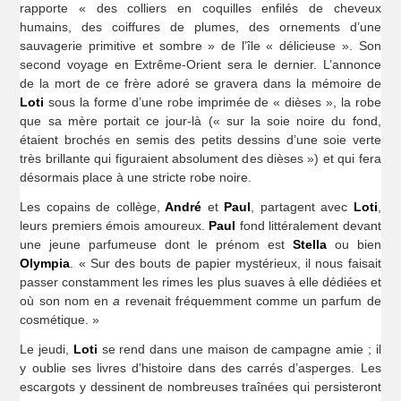
rapporte « des colliers en coquilles enfilés de cheveux
humains, des coiffures de plumes, des ornements d’une
sauvagerie primitive et sombre » de l’île « délicieuse ». Son
second voyage en Extrême-Orient sera le dernier. L’annonce
de la mort de ce frère adoré se gravera dans la mémoire de
Loti
sous la forme d’une robe imprimée de « dièses », la robe
que sa mère portait ce jour-là (« sur la soie noire du fond,
étaient brochés en semis des petits dessins d’une soie verte
très brillante qui figuraient absolument des dièses ») et qui fera
désormais place à une stricte robe noire.
Les copains de collège,
André
et
Paul
, partagent avec
Loti
,
leurs premiers émois amoureux.
Paul
fond littéralement devant
une jeune parfumeuse dont le prénom est
Stella
ou bien
Olympia
. « Sur des bouts de papier mystérieux, il nous faisait
passer constamment les rimes les plus suaves à elle dédiées et
où son nom en
a
revenait fréquemment comme un parfum de
cosmétique. »
Le jeudi,
Loti
se rend dans une maison de campagne amie ; il
y oublie ses livres d’histoire dans des carrés d’asperges. Les
escargots y dessinent de nombreuses traînées qui persisteront