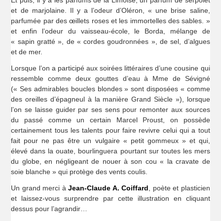
Et puis, il y a les parfums de la Limoise, un parfum de serpolet
et de marjolaine. Il y a l’odeur d’Oléron, « une brise saline,
parfumée par des œillets roses et les immortelles des sables. »
et enfin l’odeur du vaisseau-école, le Borda, mélange de
« sapin gratté », de « cordes goudronnées », de sel, d’algues
et de mer.
Lorsque l’on a participé aux soirées littéraires d’une cousine qui
ressemble comme deux gouttes d’eau à Mme de Sévigné
(« Ses admirables boucles blondes » sont disposées « comme
des oreilles d’épagneul à la manière Grand Siècle »), lorsque
l’on se laisse guider par ses sens pour remonter aux sources
du passé comme un certain Marcel Proust, on possède
certainement tous les talents pour faire revivre celui qui a tout
fait pour ne pas être un vulgaire « petit gommeux » et qui,
élevé dans la ouate, bourlinguera pourtant sur toutes les mers
du globe, en négligeant de nouer à son cou « la cravate de
soie blanche » qui protège des vents coulis.
Un grand merci à
Jean-Claude A. Coiffard
, poète et plasticien
et laissez-vous surprendre par cette illustration en cliquant
dessus pour l’agrandir…