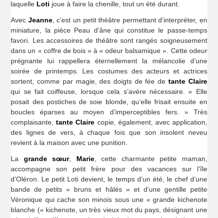
laquelle
Loti
joue à faire la chenille, tout un été durant.
Avec
Jeanne
, c’est un petit théâtre permettant d’interpréter, en
miniature, la pièce Peau d’âne qui constitue le passe-temps
favori. Les accessoires de théâtre sont rangés soigneusement
dans un « coffre de bois » à « odeur balsamique ». Cette odeur
prégnante lui rappellera éternellement la mélancolie d’une
soirée de printemps. Les costumes des acteurs et actrices
sortent, comme par magie, des doigts de fée de
tante Claire
qui se fait coiffeuse, lorsque cela s’avère nécessaire. « Elle
posait des postiches de soie blonde, qu’elle frisait ensuite en
boucles éparses au moyen d’imperceptibles fers. » Très
complaisante,
tante Claire
copie, également, avec application,
des lignes de vers, à chaque fois que son insolent neveu
revient à la maison avec une punition.
La
grande sœur
,
Marie
, cette charmante petite maman,
accompagne son petit frère pour des vacances sur l’île
d’Oléron. Le petit Loti devient, le temps d’un été, le chef d’une
bande de petits « bruns et hâlés » et d’une gentille petite
Véronique qui cache son minois sous une « grande kichenote
blanche (« kichenote, un très vieux mot du pays, désignant une