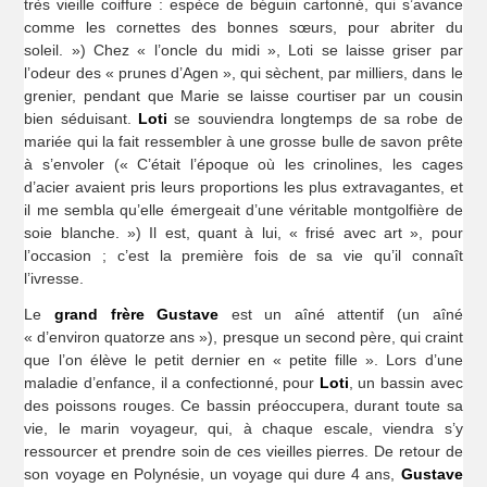
très vieille coiffure : espèce de béguin cartonné, qui s’avance
comme les cornettes des bonnes sœurs, pour abriter du
soleil. ») Chez « l’oncle du midi », Loti se laisse griser par
l’odeur des « prunes d’Agen », qui sèchent, par milliers, dans le
grenier, pendant que Marie se laisse courtiser par un cousin
bien séduisant.
Loti
se souviendra longtemps de sa robe de
mariée qui la fait ressembler à une grosse bulle de savon prête
à s’envoler (« C’était l’époque où les crinolines, les cages
d’acier avaient pris leurs proportions les plus extravagantes, et
il me sembla qu’elle émergeait d’une véritable montgolfière de
soie blanche. ») Il est, quant à lui, « frisé avec art », pour
l’occasion ; c’est la première fois de sa vie qu’il connaît
l’ivresse.
Le
grand frère Gustave
est un aîné attentif (un aîné
« d’environ quatorze ans »), presque un second père, qui craint
que l’on élève le petit dernier en « petite fille ». Lors d’une
maladie d’enfance, il a confectionné, pour
Loti
, un bassin avec
des poissons rouges. Ce bassin préoccupera, durant toute sa
vie, le marin voyageur, qui, à chaque escale, viendra s’y
ressourcer et prendre soin de ces vieilles pierres. De retour de
son voyage en Polynésie, un voyage qui dure 4 ans,
Gustave