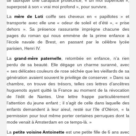
se fabriquer une carapace protectrice, « un moi superficiel »,
superposé à son « vrai moi profond », pour survivre.
La
mère de Loti
coiffe ses cheveux en « papillotes » et
transporte avec elle une « odeur de soleil et d’été », « prise
dehors ». Sa présence rassurante imprègne chacune des
pages du roman qui nous emmène de la prime enfance à
l’école navale de Brest, en passant par le célèbre lycée
parisien, Henri IV.
La
grand-mère paternelle
, retombée en enfance, n’a rien
perdu de sa beauté. Elle dégage un charme suranné, avec
« ses délicates couleurs de rose séchée que les vieillards de sa
génération avaient souvent le privilège de conserver. » Dans sa
chambre, on trouve des trésors, telles ces lettres d’ancêtres
huguenots ayant quitté la France au moment de la révocation
de l’édit de Nantes. Une lettre frappe particulièrement
l’attention du jeune enfant ; il s’agit de celle dans laquelle des
enfants demandent à leur aïeul, resté sur l’île d’Oléron, « la
permission pour tout même porter certaines perruques dont la
mode venait à Amsterdam en ce temps-là. »
La
petite voisine Antoinette
est une petite fille de 6 ans avec