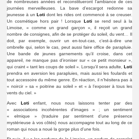
de nombreuses années et reconstitueront l’ambiance de ces
journées merveilleuses. La bave d’escargot redonne sa
jeunesse à un
Loti
dont les rides ont commencé à se creuser.
Un cosmétique hors pair ! Lorsque
Loti
se rend seul à la
Limoise, « comme un grand garçon », il reçoit un grand
nombre de consignes, afin de se protéger du soleil, du vent… Il
doit, par exemple, ouvrir un en-tout-cas, c’est-à-dire une
ombrelle qui, selon le cas, peut aussi faire office de parapluie.
Une bande de jeunes garnements qu’il croise, dans cet
appareil, ne manque pas d’ironiser sur « ce petit monsieur »,
qui craint « tant les coups de soleil ». Lorsqu’il sera adulte,
Loti
prendra en aversion les parapluies, mais aussi les foulards et
tout accessoire du même genre. En réaction, il n’hésitera pas à
« noircir » sa « poitrine au soleil » et « à l’exposer à tous les
vents du ciel. »
Avec
Loti
enfant, nous nous laissons tenter par des
« associations incohérentes d’images » ; un sentiment
« elmique » (traduire par sentiment d’une présence
mystérieuse à vos côtés) nous accompagne tout au long de ce
roman qui nous a noué la gorge plus d’une fois.