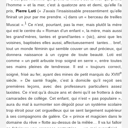
l’homme » et la mer, c’est à quatorze ans et demi, qu’elle l’a
pris,
Pierre Loti
(« J’avais l’insaisissable pressentiment qu’elle
finirait un jour par me prendre. ») dans un « berceau de treilles
1
Muscat ».
Ce n’est, pourtant, pas la mer, mais plutôt la mère
qui est le centre du « Roman d’un enfant », la mère, mais aussi
les grand’mères, tantes et grand’tantes » (sic), ainsi que les
voisines, baptisées elles aussi, affectueusement tantes… bref,
tout un monde féminin qui semble couver un œuf précieux, qui
donnera naissance à un cygne de toute beauté. Loti est
comme « un petit arbuste trop soigné en serre », entre toutes
ses mains pleines de tendresse. Il est « toujours correct,
e
soigné, frisé au fer, ayant des mines de petit marquis du XVIII
siècle. » De santé fragile, c’est à domicile qu’il reçoit ses
premières leçons, avec des professeurs particuliers assez
laxistes. Ce n’est qu’à douze ans et demi qu’il se frottera à des
camarades de collège. Cet enfant, qui n’est « pas populaire »,
aura du mal à surmonter son dégoût pour un système scolaire
trop étroit pour cet orgueilleux qui se sent largement supérieur
à ses compagnons de galère. Ce « prince et magicien dans le
domaine du rêve » flotte au-dessus de la mêlée… Il va lui falloir