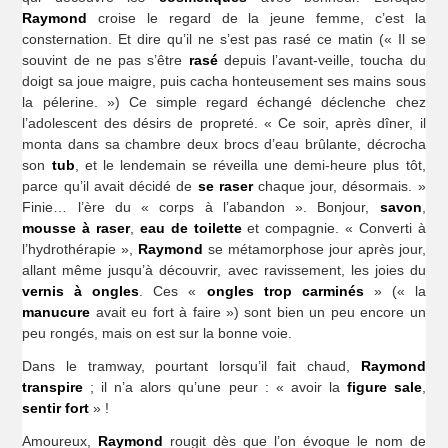
Raymond
croise le regard de la jeune femme, c’est la
consternation. Et dire qu’il ne s’est pas rasé ce matin (« Il se
souvint de ne pas s’être
rasé
depuis l’avant-veille, toucha du
doigt sa joue maigre, puis cacha honteusement ses mains sous
la pélerine. ») Ce simple regard échangé déclenche chez
l’adolescent des désirs de propreté. « Ce soir, après dîner, il
monta dans sa chambre deux brocs d’eau brûlante, décrocha
son
tub
, et le lendemain se réveilla une demi-heure plus tôt,
parce qu’il avait décidé de
se raser
chaque jour, désormais. »
Finie… l’ère du « corps à l’abandon ». Bonjour,
savon
,
mousse à raser
,
eau de toilette
et compagnie. « Converti à
l’hydrothérapie »,
Raymond
se métamorphose jour après jour,
allant même jusqu’à découvrir, avec ravissement, les joies du
vernis à ongles
. Ces «
ongles trop carminés
» (« la
manucure
avait eu fort à faire ») sont bien un peu encore un
peu rongés, mais on est sur la bonne voie.
Dans le tramway, pourtant lorsqu’il fait chaud,
Raymond
transpire
; il n’a alors qu’une peur : « avoir la
figure sale
,
sentir fort
» !
Amoureux,
Raymond
rougit dès que l’on évoque le nom de