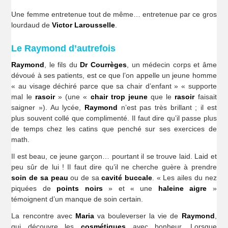
Une femme entretenue tout de même… entretenue par ce gros
lourdaud de
Victor Larousselle
.
Le Raymond d’autrefois
Raymond
, le fils du
Dr Courrèges
, un médecin corps et âme
dévoué à ses patients, est ce que l’on appelle un jeune homme
« au visage déchiré parce que sa chair d’enfant » « supporte
mal le
rasoir
» (une «
chair trop jeune
que le
rasoir
faisait
saigner »). Au lycée,
Raymond
n’est pas très brillant ; il est
plus souvent collé que complimenté. Il faut dire qu’il passe plus
de temps chez les catins que penché sur ses exercices de
math.
Il est beau, ce jeune garçon… pourtant il se trouve laid. Laid et
peu sûr de lui ! Il faut dire qu’il ne cherche guère à prendre
soin de sa peau
ou de sa
cavité buccale
. « Les ailes du nez
piquées de
points noirs
» et « une
haleine aigre
»
témoignent d’un manque de soin certain.
La rencontre avec
Maria
va bouleverser la vie de
Raymond
,
qui découvre les
cosmétiques
avec bonheur. Lorsque