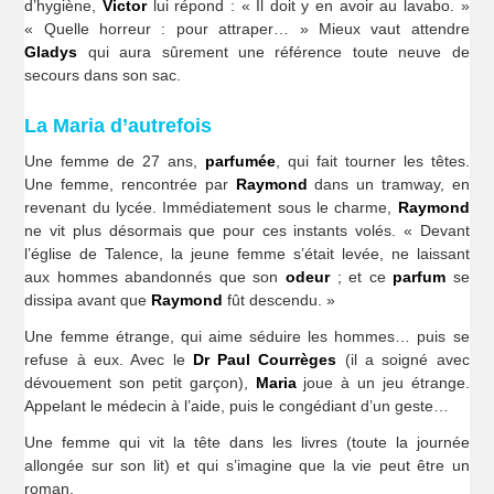
d’hygiène,
Victor
lui répond : « Il doit y en avoir au lavabo. »
« Quelle horreur : pour attraper… » Mieux vaut attendre
Gladys
qui aura sûrement une référence toute neuve de
secours dans son sac.
La Maria d’autrefois
Une femme de 27 ans,
parfumée
, qui fait tourner les têtes.
Une femme, rencontrée par
Raymond
dans un tramway, en
revenant du lycée. Immédiatement sous le charme,
Raymond
ne vit plus désormais que pour ces instants volés. « Devant
l’église de Talence, la jeune femme s’était levée, ne laissant
aux hommes abandonnés que son
odeur
; et ce
parfum
se
dissipa avant que
Raymond
fût descendu. »
Une femme étrange, qui aime séduire les hommes… puis se
refuse à eux. Avec le
Dr Paul Courrèges
(il a soigné avec
dévouement son petit garçon),
Maria
joue à un jeu étrange.
Appelant le médecin à l’aide, puis le congédiant d’un geste…
Une femme qui vit la tête dans les livres (toute la journée
allongée sur son lit) et qui s’imagine que la vie peut être un
roman.