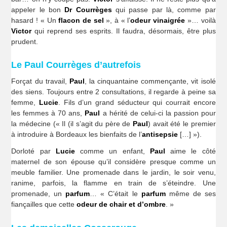
appeler le bon
Dr Courrèges
qui passe par là, comme par
hasard ! « Un
flacon de sel
», à « l’
odeur
vinaigrée
»… voilà
Victor
qui reprend ses esprits. Il faudra, désormais, être plus
prudent.
Le Paul Courrèges d’autrefois
Forçat du travail,
Paul
, la cinquantaine commençante, vit isolé
des siens. Toujours entre 2 consultations, il regarde à peine sa
femme,
Lucie
. Fils d’un grand séducteur qui courrait encore
les femmes à 70 ans,
Paul
a hérité de celui-ci la passion pour
la médecine (« Il (il s’agit du père de
Paul
) avait été le premier
à introduire à Bordeaux les bienfaits de l’
antisepsie
[…] »).
Dorloté par
Lucie
comme un enfant,
Paul
aime le côté
maternel de son épouse qu’il considère presque comme un
meuble familier. Une promenade dans le jardin, le soir venu,
ranime, parfois, la flamme en train de s’éteindre. Une
promenade, un
parfum
… « C’était le
parfum
même de ses
fiançailles que cette
odeur de chair et d’ombre
. »