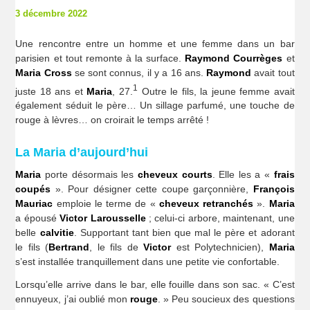
3 décembre 2022
Une rencontre entre un homme et une femme dans un bar
parisien et tout remonte à la surface.
Raymond Courrèges
et
Maria Cross
se sont connus, il y a 16 ans.
Raymond
avait tout
1
juste 18 ans et
Maria
, 27.
Outre le fils, la jeune femme avait
également séduit le père… Un sillage parfumé, une touche de
rouge à lèvres… on croirait le temps arrêté !
La Maria d’aujourd’hui
Maria
porte désormais les
cheveux courts
. Elle les a «
frais
coupés
». Pour désigner cette coupe garçonnière,
François
Mauriac
emploie le terme de «
cheveux retranchés
».
Maria
a épousé
Victor Larousselle
; celui-ci arbore, maintenant, une
belle
calvitie
. Supportant tant bien que mal le père et adorant
le fils (
Bertrand
, le fils de
Victor
est Polytechnicien),
Maria
s’est installée tranquillement dans une petite vie confortable.
Lorsqu’elle arrive dans le bar, elle fouille dans son sac. « C’est
ennuyeux, j’ai oublié mon
rouge
. » Peu soucieux des questions