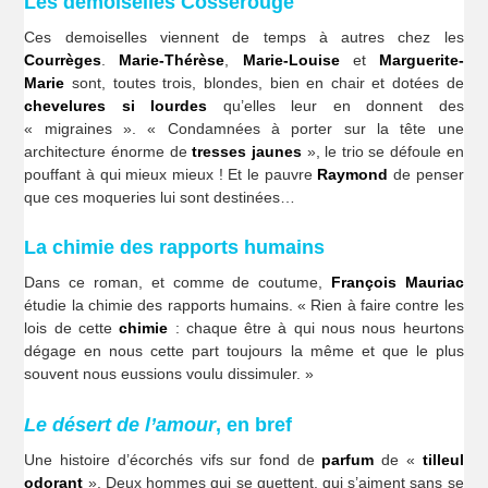
Les demoiselles Cosserouge
Ces demoiselles viennent de temps à autres chez les
Courrèges
.
Marie-Thérèse
,
Marie-Louise
et
Marguerite-
Marie
sont, toutes trois, blondes, bien en chair et dotées de
chevelures si lourdes
qu’elles leur en donnent des
« migraines ». « Condamnées à porter sur la tête une
architecture énorme de
tresses jaunes
», le trio se défoule en
pouffant à qui mieux mieux ! Et le pauvre
Raymond
de penser
que ces moqueries lui sont destinées…
La chimie des rapports humains
Dans ce roman, et comme de coutume,
François Mauriac
étudie la chimie des rapports humains. « Rien à faire contre les
lois de cette
chimie
: chaque être à qui nous nous heurtons
dégage en nous cette part toujours la même et que le plus
souvent nous eussions voulu dissimuler. »
Le désert de l’amour
, en bref
Une histoire d’écorchés vifs sur fond de
parfum
de «
tilleul
odorant
». Deux hommes qui se guettent, qui s’aiment sans se