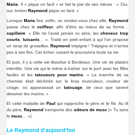
Maria
. Il « pique un fard » et fait la joie de ses nièces : « Oui,
oui, tonton
Raymond
pique un fard. »
Lorsque
Maria
fixe, enfin, un rendez-vous chez elle,
Raymond
passe chez le
coiffeur
, afin d’être au mieux de sa forme…
capillaire
. « Elle ne l’avait jamais vu ainsi, les
cheveux trop
courts
,
luisants
… ». Traité en petit enfant à qui l’on propose
un sirop de groseilles,
Raymond
trépigne ! Trépigne et n’arrive
pas à ses fins. Cet échec cuisant le poursuivra toute sa vie.
Et puis, il y a cette vie dissolue à Bordeaux. Une vie de plaisirs
interdits. Une vie qui le mène à traîner sur le port avec les filles
faciles et les
tatoueurs pour marins
. « La manche de sa
chemise était déchirée sur le bras musculeux, couleur de
cirage, où apparaissait un
tatouage
, de ceux que savent
dessiner les marins. »
Et cette maladie de
Paul
qui rapproche le père et le fils. Au lit
du père,
Raymond
transporte des
odeurs de musc
(« Tu sens
le
musc
… »).
Le Raymond d’aujourd’hui