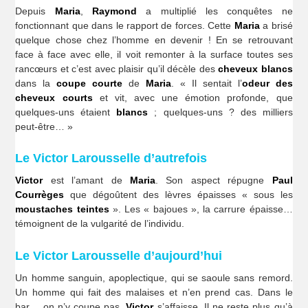
Depuis
Maria
,
Raymond
a multiplié les conquêtes ne
fonctionnant que dans le rapport de forces. Cette
Maria
a brisé
quelque chose chez l’homme en devenir ! En se retrouvant
face à face avec elle, il voit remonter à la surface toutes ses
rancœurs et c’est avec plaisir qu’il décèle des
cheveux blancs
dans la
coupe courte
de
Maria
. « Il sentait l’
odeur
des
cheveux courts
et vit, avec une émotion profonde, que
quelques-uns étaient
blancs
; quelques-uns ? des milliers
peut-être… »
Le Victor Larousselle d’autrefois
Victor
est l’amant de
Maria
. Son aspect répugne
Paul
Courrèges
que dégoûtent des lèvres épaisses « sous les
moustaches teintes
». Les « bajoues », la carrure épaisse…
témoignent de la vulgarité de l’individu.
Le Victor Larousselle d’aujourd’hui
Un homme sanguin, apoplectique, qui se saoule sans remord.
Un homme qui fait des malaises et n’en prend cas. Dans le
bar… on n’y coupe pas.
Victor
s’affaisse. Il ne reste plus qu’à