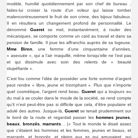
modèle, humilié quotidiennement par son chef de bureau ;
faites-lui croiser la route d’un voleur qui laisse tomber
malencontreusement le fruit de son crime, des bijoux fabuleux.
Il en résultera un changement profond de personnalité. Le
dénommé
Gueret
se met, instantanément, à rouler des
mécaniques, se comporte comme un caïd au travail et dans sa
pension de famille. Il joue les affranchis auprès de sa logeuse,
Mme Biron
, une femme d’une cinquantaine d’années,
« asexuée », qui a l’air maquillé, même lorsqu’elle ne l’est pas
et qui dissimule avec soin des relents de « beauté
stupéfiante ».
C’est fou comme l’idée de posséder une forte somme d’argent
peut rendre « libre, jeune et triomphant ». Plus que n’importe
quel cosmétique, l’argent rend beau.
Gueret
qui a toujours eu
du mal à se couler dans le moule de la société, se rend compte
qu’il n’est peut-être pas si difficile que cela, d’être populaire et
adulé des autres. Jusque-là,
Gueret
se tenait prudemment sur
le bord de la route et regardait passer les
hommes
jeunes
,
beaux
,
bronzés
,
marrants
… (« Tout le monde le disait assez
que c’étaient les hommes et les femmes, jeunes et beaux, et
marrants, et bronzés, et pleins aux as qui amusaient, qui