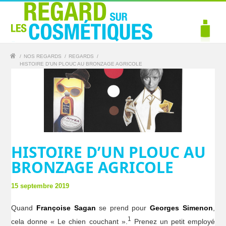
/
NOS REGARDS
/
REGARDS
/
HISTOIRE D’UN PLOUC AU BRONZAGE AGRICOLE
HISTOIRE D’UN PLOUC AU
BRONZAGE AGRICOLE
15 septembre 2019
Quand
Françoise Sagan
se prend pour
Georges Simenon
,
1
cela donne « Le chien couchant ».
Prenez un petit employé