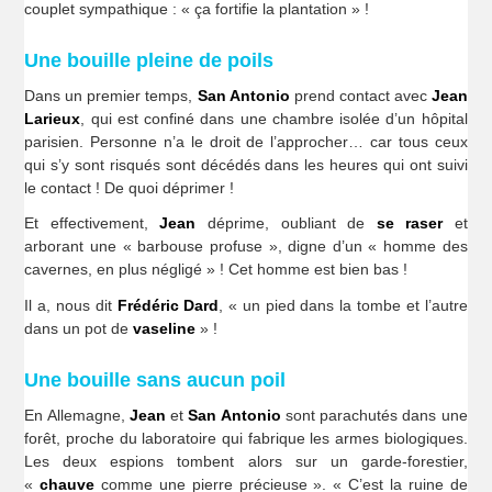
couplet sympathique : « ça fortifie la plantation » !
Une bouille pleine de poils
Dans un premier temps,
San Antonio
prend contact avec
Jean
Larieux
, qui est confiné dans une chambre isolée d’un hôpital
parisien. Personne n’a le droit de l’approcher… car tous ceux
qui s’y sont risqués sont décédés dans les heures qui ont suivi
le contact ! De quoi déprimer !
Et effectivement,
Jean
déprime, oubliant de
se raser
et
arborant une « barbouse profuse », digne d’un « homme des
cavernes, en plus négligé » ! Cet homme est bien bas !
Il a, nous dit
Frédéric Dard
, « un pied dans la tombe et l’autre
dans un pot de
vaseline
» !
Une bouille sans aucun poil
En Allemagne,
Jean
et
San Antonio
sont parachutés dans une
forêt, proche du laboratoire qui fabrique les armes biologiques.
Les deux espions tombent alors sur un garde-forestier,
«
chauve
comme une pierre précieuse ». « C’est la ruine de