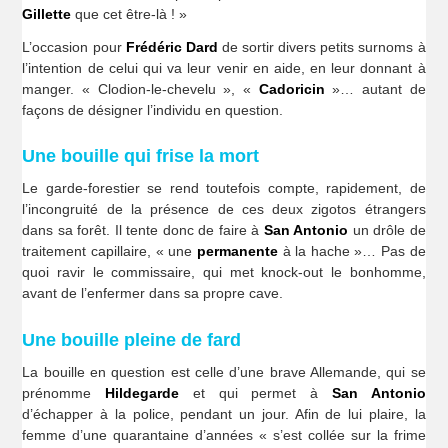
Gillette
que cet être-là ! »
L’occasion pour
Frédéric Dard
de sortir divers petits surnoms à
l’intention de celui qui va leur venir en aide, en leur donnant à
manger. « Clodion-le-chevelu », «
Cadoricin
»… autant de
façons de désigner l’individu en question.
Une bouille qui frise la mort
Le garde-forestier se rend toutefois compte, rapidement, de
l’incongruité de la présence de ces deux zigotos étrangers
dans sa forêt. Il tente donc de faire à
San Antonio
un drôle de
traitement capillaire, « une
permanente
à la hache »… Pas de
quoi ravir le commissaire, qui met knock-out le bonhomme,
avant de l’enfermer dans sa propre cave.
Une bouille pleine de fard
La bouille en question est celle d’une brave Allemande, qui se
prénomme
Hildegarde
et qui permet à
San Antonio
d’échapper à la police, pendant un jour. Afin de lui plaire, la
femme d’une quarantaine d’années « s’est collée sur la frime