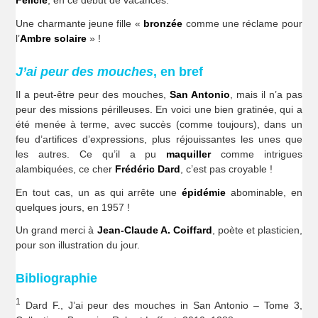
Félicie
, en ce début de vacances.
Une charmante jeune fille «
bronzée
comme une réclame pour
l’
Ambre
solaire
» !
J’ai peur des mouches
, en bref
Il a peut-être peur des mouches,
San Antonio
, mais il n’a pas
peur des missions périlleuses. En voici une bien gratinée, qui a
été menée à terme, avec succès (comme toujours), dans un
feu d’artifices d’expressions, plus réjouissantes les unes que
les autres. Ce qu’il a pu
maquiller
comme intrigues
alambiquées, ce cher
Frédéric Dard
, c’est pas croyable !
En tout cas, un as qui arrête une
épidémie
abominable, en
quelques jours, en 1957 !
Un grand merci à
Jean-Claude A. Coiffard
, poète et plasticien,
pour son illustration du jour.
Bibliographie
1
Dard F., J’ai peur des mouches in San Antonio – Tome 3,