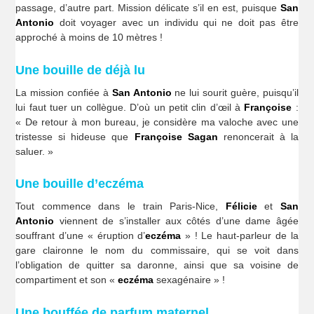
passage, d’autre part. Mission délicate s’il en est, puisque
San
Antonio
doit voyager avec un individu qui ne doit pas être
approché à moins de 10 mètres !
Une bouille de déjà lu
La mission confiée à
San Antonio
ne lui sourit guère, puisqu’il
lui faut tuer un collègue. D’où un petit clin d’œil à
Françoise
:
« De retour à mon bureau, je considère ma valoche avec une
tristesse si hideuse que
Françoise Sagan
renoncerait à la
saluer. »
Une bouille d’eczéma
Tout commence dans le train Paris-Nice,
Félicie
et
San
Antonio
viennent de s’installer aux côtés d’une dame âgée
souffrant d’une « éruption d’
eczéma
» ! Le haut-parleur de la
gare claironne le nom du commissaire, qui se voit dans
l’obligation de quitter sa daronne, ainsi que sa voisine de
compartiment et son «
eczéma
sexagénaire » !
Une bouffée de parfum maternel