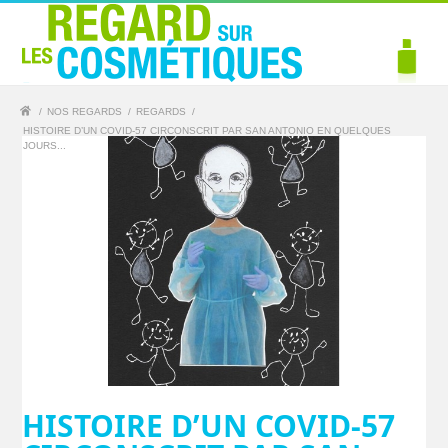
/
NOS REGARDS
/
REGARDS
/
HISTOIRE D’UN COVID-57 CIRCONSCRIT PAR SAN ANTONIO EN QUELQUES
JOURS...
HISTOIRE D’UN COVID-57