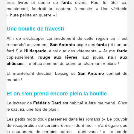
trois livres et demie de
fards
divers. Pour lui ôter ça,
maintenant, faudrait un couteau à mastic. » Une véritable
« hure peinte en guerre » !
Une bouille de travesti
Afin de s’échapper commodément de cette région où il est
recherché activement,
San Antonio
pique des
fards
(et non un
fard !) à
Hildegarde
, ainsi que des vêtements. « Je me
farde
copieusement,
rouge aux lèvres
, aux joues,
noir aux
châsses
… » et au sommet du crâne un charmant « bibi » !
Et maintenant direction Leipzig où
San Antonio
connait du
monde !
Et on s’en prend encore plein la bouille
Le lecteur de
Frédéric Dard
est habitué à être malmené. C’est
le cas, ici, une fois de plus !
Les petits mots doux parsemés dans les romans (« Le pouvoir
de récupération de certains êtres – dont moi – n’a d’égale que
la couennerie de certains autres – dont vous ! » ; « bande