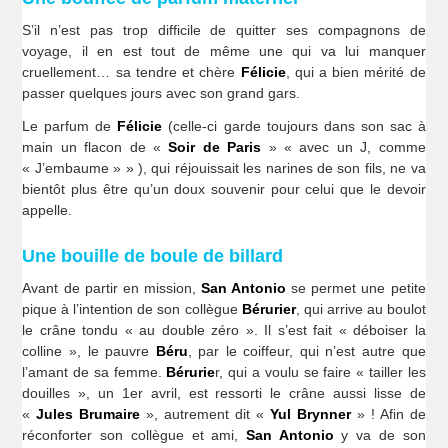
S’il n’est pas trop difficile de quitter ses compagnons de
voyage, il en est tout de même une qui va lui manquer
cruellement… sa tendre et chère
Félicie
, qui a bien mérité de
passer quelques jours avec son grand gars.
Le parfum de
Félicie
(celle-ci garde toujours dans son sac à
main un flacon de «
Soir de Paris
» « avec un J, comme
« J’embaume » » ), qui réjouissait les narines de son fils, ne va
bientôt plus être qu’un doux souvenir pour celui que le devoir
appelle.
Une bouille de boule de billard
Avant de partir en mission,
San Antonio
se permet une petite
pique à l’intention de son collègue
Bérurier
, qui arrive au boulot
le crâne tondu « au double zéro ». Il s’est fait « déboiser la
colline », le pauvre
Béru
, par le coiffeur, qui n’est autre que
l’amant de sa femme.
Bérurie
r, qui a voulu se faire « tailler les
douilles », un 1er avril, est ressorti le crâne aussi lisse de
«
Jules Brumaire
», autrement dit «
Yul Brynner
» ! Afin de
réconforter son collègue et ami,
San Antonio
y va de son