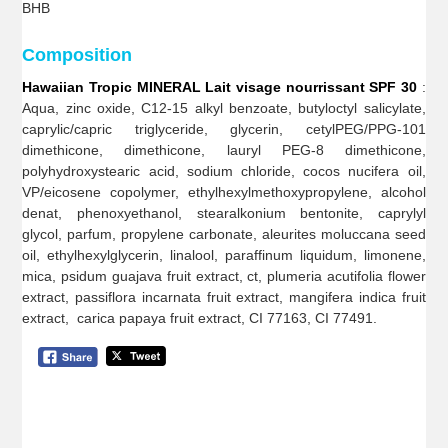
BHB
Composition
Hawaiian Tropic MINERAL Lait visage nourrissant SPF 30
:
Aqua, zinc oxide, C12-15 alkyl benzoate, butyloctyl salicylate,
caprylic/capric triglyceride, glycerin, cetylPEG/PPG-101
dimethicone, dimethicone, lauryl PEG-8 dimethicone,
polyhydroxystearic acid, sodium chloride, cocos nucifera oil,
VP/eicosene copolymer, ethylhexylmethoxypropylene, alcohol
denat, phenoxyethanol, stearalkonium bentonite, caprylyl
glycol, parfum, propylene carbonate, aleurites moluccana seed
oil, ethylhexylglycerin, linalool, paraffinum liquidum, limonene,
mica, psidum guajava fruit extract, ct, plumeria acutifolia flower
extract, passiflora incarnata fruit extract, mangifera indica fruit
extract, carica papaya fruit extract, CI 77163, CI 77491.