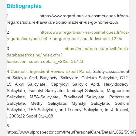
Bibliographie
1 https://www.regard-sur-les-cosmetiques.fr/nos-
regards/solaire-hawaiian-tropic-made-in-us-go-home-250/
2
https://www.regard-sur-les-cosmetiques.fr/nos-
regards/carryboo-bebe-on-garde-tout-sauf-le-liniment-1225/
3
https://ec.europa.eu/growth/tools-
databases/cosing/index.cfm?
fuseaction=search.details_v2&id=31733
4
Cosmetic Ingredient Review Expert Panel
, Safety assessment
of Salicylic Acid, Butyloctyl Salicylate, Calcium Salicylate, C12-
15 Alkyl Salicylate, Capryloyl Salicylic Acid, Hexyldodecyl
Salicylate, Isocetyl Salicylate, Isodecyl Salicylate, Magnesium
Salicylate, MEA-Salicylate, Ethylhexyl Salicylate, Potassium
Salicylate, Methyl Salicylate, Myristyl Salicylate, Sodium
Salicylate, TEA-Salicylate, and Tridecyl Salicylate, Int J Toxicol,
. 2003;22 Suppl 3:1-108
5
https://www.ulprospector.com/fr/eu/PersonalCare/Detail/1652/59447/