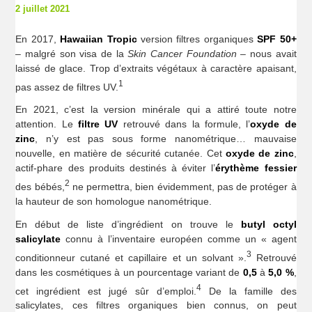
2 juillet 2021
En 2017,
Hawaiian Tropic
version filtres organiques
SPF 50+
– malgré son visa de la
Skin Cancer Foundation
– nous avait
laissé de glace. Trop d’extraits végétaux à caractère apaisant,
1
pas assez de filtres UV.
En 2021, c’est la version minérale qui a attiré toute notre
attention. Le
filtre UV
retrouvé dans la formule, l’
oxyde
de
zinc
, n’y est pas sous forme nanométrique… mauvaise
nouvelle, en matière de sécurité cutanée. Cet
oxyde de zinc
,
actif-phare des produits destinés à éviter l’
érythème
fessier
2
des bébés,
ne permettra, bien évidemment, pas de protéger à
la hauteur de son homologue nanométrique.
En début de liste d’ingrédient on trouve le
butyl octyl
salicylate
connu à l’inventaire européen comme un « agent
3
conditionneur cutané et capillaire et un solvant ».
Retrouvé
dans les cosmétiques à un pourcentage variant de
0,5
à
5,0 %
,
4
cet ingrédient est jugé sûr d’emploi.
De la famille des
salicylates, ces filtres organiques bien connus, on peut