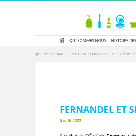
QUI SOMMES NOUS
HISTOIRE DE
/
NOS REGARDS
/
REGARDS
/
FERNANDEL ET SES RÊVES DE
FERNANDEL ET SE
5 août 2022
e
Au début du XX
siècle,
Georgius
, pui