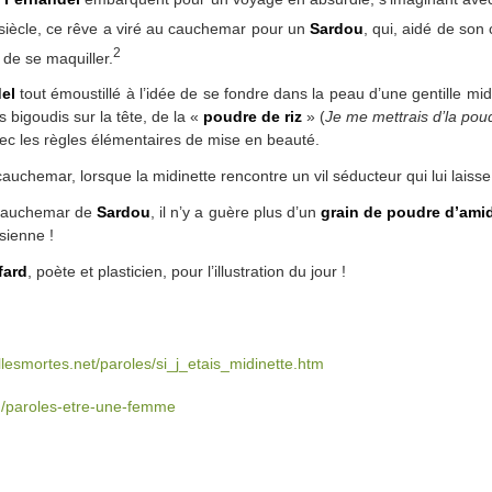
siècle, ce rêve a viré au cauchemar pour un
Sardou
, qui, aidé de son
2
de se maquiller.
el
tout émoustillé à l’idée de se fondre dans la peau d’une gentille mid
s bigoudis sur la tête, de la «
poudre de riz
» (
Je me mettrais d’la poud
ec les règles élémentaires de mise en beauté.
auchemar, lorsque la midinette rencontre un vil séducteur qui lui laiss
cauchemar de
Sardou
, il n’y a guère plus d’un
grain de poudre d’amid
 sienne !
fard
, poète et plasticien, pour l’illustration du jour !
lesmortes.net/paroles/si_j_etais_midinette.htm
u/paroles-etre-une-femme