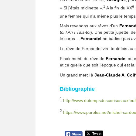
1
e
« Si j’étais midinette ».
A la fin du XX
une femme qui n’a même plus le temps 
Mais revenons aux rêves d’un
Fernand
toi ! Ah ! Tais-toi
). Une petite jupette, de
le corps…
Fernandel
ne badine pas av
Le rêve de Fernandel vire toutefois au c
Finalement, du rêve de
Fernandel
au 
et ce quelle que soit l’époque qui est la
Un grand merci à
Jean-Claude A. Coif
Bibliographie
1
http://www.dutempsdescerisesauxfeuil
2
https://www.paroles.net/michel-sardo