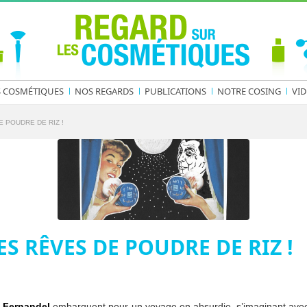
S COSMÉTIQUES
NOS REGARDS
PUBLICATIONS
NOTRE COSING
VID
 POUDRE DE RIZ !
S RÊVES DE POUDRE DE RIZ !
s
Fernandel
embarquent pour un voyage en absurdie, s’imaginant avec