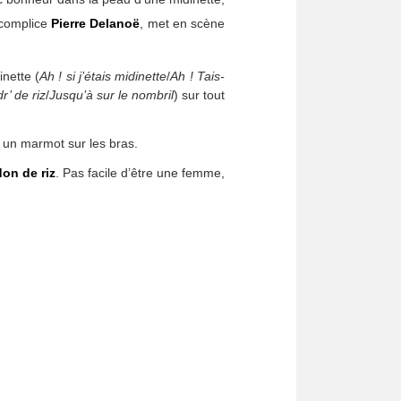
 complice
Pierre Delanoë
, met en scène
inette (
Ah ! si j’étais midinette
/
Ah ! Tais-
r’ de riz
/
Jusqu’à sur le nombril
) sur tout
e un marmot sur les bras.
on de riz
. Pas facile d’être une femme,