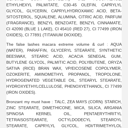
ETHYLHEXYL PALMITATE, C30-45 OLEFIN, CAPRYLYL
GLYCOL, GLYCERIN, CAPRYLHYDROXAMIC ACID, BETA-
SITOSTEROL, SQUALENE, ALUMINA, CITRIC ACID, PARFUM
(FRAGRANCE), BENZYL BENZOATE, BENZYL CINNAMATE,
CI 42090 (BLUE 1 LAKE), CI 45410 (RED 27), CI 77499 (IRON
OXIDES), CI 77891 (TITANIUM DIOXIDE).
The false lashes macara extreme volume & curl : AQUA
(WATER), PARAFFIN, GLYCERYL STEARATE, SYNTHETIC
BEESWAX, STEARIC ACID, ACACIA SENEGAL GUM,
BUTYLENE GLYCOL, PALMITIC ACID, POLYBUTENE, ORYZA
SATIVA (RICE) BRAN WAX, VP/EICOSENE COPOLYMER,
OZOKERITE, AMINOMETHYL PROPANOL, TROPOLONE,
HYDROGENATED VEGETABLE OIL, STEARYL STEARATE,
HYDROXYETHYLCELLULOSE, PHENOXYETHANOL, CI 77499
(IRON OXIDES).
Bronzant my must have : TALC, ZEA MAYS (CORN) STARCH,
ZINC STEARATE, DIMETHICONE, MICA, SILICA, ARGANIA
SPINOSA KERNEL OIL, PENTAERYTHRITYL
TETRAISOSTEARATE, OCTYLDODECYL STEAROYL
STEARATE, CAPRYLYL GLYCOL, HDI/TRIMETHYLOL