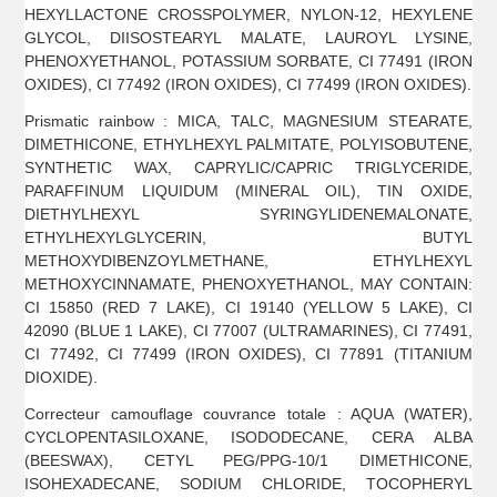
HEXYLLACTONE CROSSPOLYMER, NYLON-12, HEXYLENE
GLYCOL, DIISOSTEARYL MALATE, LAUROYL LYSINE,
PHENOXYETHANOL, POTASSIUM SORBATE, CI 77491 (IRON
OXIDES), CI 77492 (IRON OXIDES), CI 77499 (IRON OXIDES).
Prismatic rainbow : MICA, TALC, MAGNESIUM STEARATE,
DIMETHICONE, ETHYLHEXYL PALMITATE, POLYISOBUTENE,
SYNTHETIC WAX, CAPRYLIC/CAPRIC TRIGLYCERIDE,
PARAFFINUM LIQUIDUM (MINERAL OIL), TIN OXIDE,
DIETHYLHEXYL SYRINGYLIDENEMALONATE,
ETHYLHEXYLGLYCERIN, BUTYL
METHOXYDIBENZOYLMETHANE, ETHYLHEXYL
METHOXYCINNAMATE, PHENOXYETHANOL, MAY CONTAIN:
CI 15850 (RED 7 LAKE), CI 19140 (YELLOW 5 LAKE), CI
42090 (BLUE 1 LAKE), CI 77007 (ULTRAMARINES), CI 77491,
CI 77492, CI 77499 (IRON OXIDES), CI 77891 (TITANIUM
DIOXIDE).
Correcteur camouflage couvrance totale : AQUA (WATER),
CYCLOPENTASILOXANE, ISODODECANE, CERA ALBA
(BEESWAX), CETYL PEG/PPG-10/1 DIMETHICONE,
ISOHEXADECANE, SODIUM CHLORIDE, TOCOPHERYL