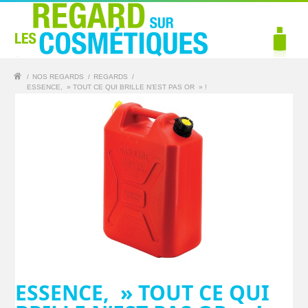
/
NOS REGARDS
/
REGARDS
/
ESSENCE, » TOUT CE QUI BRILLE N’EST PAS OR » !
ESSENCE, » TOUT CE QUI