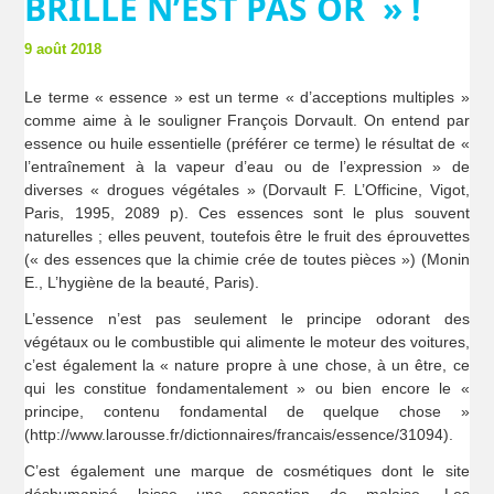
BRILLE N’EST PAS OR » !
9 août 2018
Le terme « essence » est un terme « d’acceptions multiples »
comme aime à le souligner François Dorvault. On entend par
essence ou huile essentielle (préférer ce terme) le résultat de «
l’entraînement à la vapeur d’eau ou de l’expression » de
diverses « drogues végétales » (Dorvault F. L’Officine, Vigot,
Paris, 1995, 2089 p). Ces essences sont le plus souvent
naturelles ; elles peuvent, toutefois être le fruit des éprouvettes
(« des essences que la chimie crée de toutes pièces ») (Monin
E., L’hygiène de la beauté, Paris).
L’essence n’est pas seulement le principe odorant des
végétaux ou le combustible qui alimente le moteur des voitures,
c’est également la « nature propre à une chose, à un être, ce
qui les constitue fondamentalement » ou bien encore le «
principe, contenu fondamental de quelque chose »
(http://www.larousse.fr/dictionnaires/francais/essence/31094).
C’est également une marque de cosmétiques dont le site
déshumanisé laisse une sensation de malaise. Les