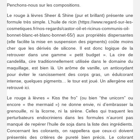
Penchons-nous sur les compositions.
Le rouge à lèvres Sheer & Shine (pur et brillant) présente une
formule très simple. L’huile de ricin (https://www.regard-sur-les-
cosmetiques.fr/nos-regards/castor-oil-et-ricinus-communis-oil-
bonnet-blanc-et-blanc-bonnet-65/) aux propriétés dispersantes
(elle facilite la mise en suspension des pigments) coûte moins
cher que les dérivés de silicone. Il est donc logique de la
retrouver dans une gamme « petit budget ». La cire de
candelilla, cire traditionnellement utilisée dans le domaine du
maquillage, est bien là. Un arôme de vanille, un antioxydant
pour éviter le rancissement des corps gras, un édulcorant
intense, quelques pigments… le tour est joué. Un allergène est
retrouvé ici.
Le rouge à lèvres « Kiss the fro” (ou bien “the unicorn” ou
encore « the mermaid ») ne donne envie, ni d’embrasser la
grenouille, ni la licorne, ni la sirène. Celles qui traquent les
perturbateurs endocriniens dans les formules n’auront pas
manqué de repérer l’huile de soja dans la liste des ingrédients.
Concernant les colorants, on rappellera que ceux-ci doivent
présentés des critères de pureté bien précis. Le colorant