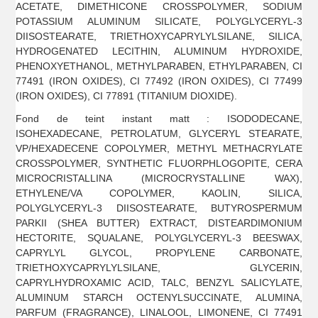
ACETATE, DIMETHICONE CROSSPOLYMER, SODIUM
POTASSIUM ALUMINUM SILICATE, POLYGLYCERYL-3
DIISOSTEARATE, TRIETHOXYCAPRYLYLSILANE, SILICA,
HYDROGENATED LECITHIN, ALUMINUM HYDROXIDE,
PHENOXYETHANOL, METHYLPARABEN, ETHYLPARABEN, CI
77491 (IRON OXIDES), CI 77492 (IRON OXIDES), CI 77499
(IRON OXIDES), CI 77891 (TITANIUM DIOXIDE).
Fond de teint instant matt : ISODODECANE,
ISOHEXADECANE, PETROLATUM, GLYCERYL STEARATE,
VP/HEXADECENE COPOLYMER, METHYL METHACRYLATE
CROSSPOLYMER, SYNTHETIC FLUORPHLOGOPITE, CERA
MICROCRISTALLINA (MICROCRYSTALLINE WAX),
ETHYLENE/VA COPOLYMER, KAOLIN, SILICA,
POLYGLYCERYL-3 DIISOSTEARATE, BUTYROSPERMUM
PARKII (SHEA BUTTER) EXTRACT, DISTEARDIMONIUM
HECTORITE, SQUALANE, POLYGLYCERYL-3 BEESWAX,
CAPRYLYL GLYCOL, PROPYLENE CARBONATE,
TRIETHOXYCAPRYLYLSILANE, GLYCERIN,
CAPRYLHYDROXAMIC ACID, TALC, BENZYL SALICYLATE,
ALUMINUM STARCH OCTENYLSUCCINATE, ALUMINA,
PARFUM (FRAGRANCE), LINALOOL, LIMONENE, CI 77491