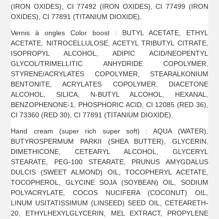
(IRON OXIDES), CI 77492 (IRON OXIDES), CI 77499 (IRON
OXIDES), CI 77891 (TITANIUM DIOXIDE).
Vernis à ongles Color boost : BUTYL ACETATE, ETHYL
ACETATE, NITROCELLULOSE, ACETYL TRIBUTYL CITRATE,
ISOPROPYL ALCOHOL, ADIPIC ACID/NEOPENTYL
GLYCOL/TRIMELLITIC ANHYDRIDE COPOLYMER,
STYRENE/ACRYLATES COPOLYMER, STEARALKONIUM
BENTONITE, ACRYLATES COPOLYMER, DIACETONE
ALCOHOL, SILICA, N-BUTYL ALCOHOL, HEXANAL,
BENZOPHENONE-1, PHOSPHORIC ACID, CI 12085 (RED 36),
CI 73360 (RED 30), CI 77891 (TITANIUM DIOXIDE).
Hand cream (super rich super soft) : AQUA (WATER),
BUTYROSPERMUM PARKII (SHEA BUTTER), GLYCERIN,
DIMETHICONE, CETEARYL ALCOHOL, GLYCERYL
STEARATE, PEG-100 STEARATE, PRUNUS AMYGDALUS
DULCIS (SWEET ALMOND) OIL, TOCOPHERYL ACETATE,
TOCOPHEROL, GLYCINE SOJA (SOYBEAN) OIL, SODIUM
POLYACRYLATE, COCOS NUCIFERA (COCONUT) OIL,
LINUM USITATISSIMUM (LINSEED) SEED OIL, CETEARETH-
20, ETHYLHEXYLGLYCERIN, MEL EXTRACT, PROPYLENE