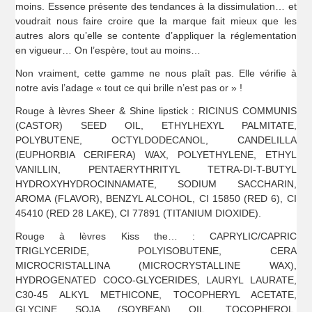
moins. Essence présente des tendances à la dissimulation… et
voudrait nous faire croire que la marque fait mieux que les
autres alors qu’elle se contente d’appliquer la réglementation
en vigueur… On l’espère, tout au moins…
Non vraiment, cette gamme ne nous plaît pas. Elle vérifie à
notre avis l’adage « tout ce qui brille n’est pas or » !
Rouge à lèvres Sheer & Shine lipstick : RICINUS COMMUNIS
(CASTOR) SEED OIL, ETHYLHEXYL PALMITATE,
POLYBUTENE, OCTYLDODECANOL, CANDELILLA
(EUPHORBIA CERIFERA) WAX, POLYETHYLENE, ETHYL
VANILLIN, PENTAERYTHRITYL TETRA-DI-T-BUTYL
HYDROXYHYDROCINNAMATE, SODIUM SACCHARIN,
AROMA (FLAVOR), BENZYL ALCOHOL, CI 15850 (RED 6), CI
45410 (RED 28 LAKE), CI 77891 (TITANIUM DIOXIDE).
Rouge à lèvres Kiss the… : CAPRYLIC/CAPRIC
TRIGLYCERIDE, POLYISOBUTENE, CERA
MICROCRISTALLINA (MICROCRYSTALLINE WAX),
HYDROGENATED COCO-GLYCERIDES, LAURYL LAURATE,
C30-45 ALKYL METHICONE, TOCOPHERYL ACETATE,
GLYCINE SOJA (SOYBEAN) OIL, TOCOPHEROL,