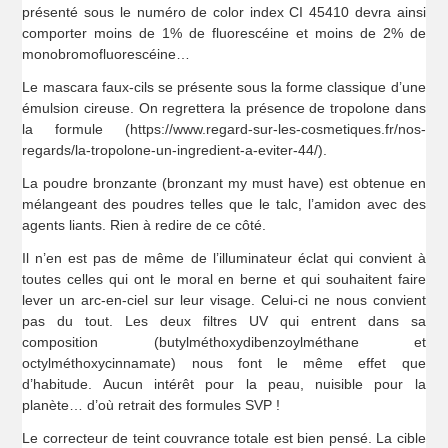
présenté sous le numéro de color index CI 45410 devra ainsi
comporter moins de 1% de fluorescéine et moins de 2% de
monobromofluorescéine…
Le mascara faux-cils se présente sous la forme classique d’une
émulsion cireuse. On regrettera la présence de tropolone dans
la formule (https://www.regard-sur-les-cosmetiques.fr/nos-
regards/la-tropolone-un-ingredient-a-eviter-44/).
La poudre bronzante (bronzant my must have) est obtenue en
mélangeant des poudres telles que le talc, l’amidon avec des
agents liants. Rien à redire de ce côté.
Il n’en est pas de même de l’illuminateur éclat qui convient à
toutes celles qui ont le moral en berne et qui souhaitent faire
lever un arc-en-ciel sur leur visage. Celui-ci ne nous convient
pas du tout. Les deux filtres UV qui entrent dans sa
composition (butylméthoxydibenzoylméthane et
octylméthoxycinnamate) nous font le même effet que
d’habitude. Aucun intérêt pour la peau, nuisible pour la
planète… d’où retrait des formules SVP !
Le correcteur de teint couvrance totale est bien pensé. La cible