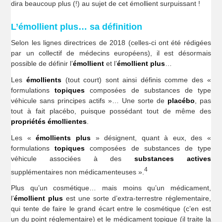
dira beaucoup plus (!) au sujet de cet émollient surpuissant !
L’émollient plus… sa définition
Selon les lignes directrices de 2018 (celles-ci ont été rédigées
par un collectif de médecins européens), il est désormais
possible de définir l’
émollient
et l’
émollient
plus
…
Les
émollients
(tout court) sont ainsi définis comme des «
formulations
topiques
composées de substances de type
véhicule sans principes actifs »… Une sorte de
placébo
, pas
tout à fait placébo, puisque possédant tout de même des
propriétés émollientes
.
Les «
émollients plus
» désignent, quant à eux, des «
formulations
topiques
composées de substances de type
véhicule associées à des
substances actives
4
supplémentaires non médicamenteuses ».
Plus qu’un cosmétique… mais moins qu’un médicament,
l’
émollient plus
est une sorte d’extra-terrestre réglementaire,
qui tente de faire le grand écart entre le cosmétique (c’en est
un du point réglementaire) et le médicament topique (il traite la