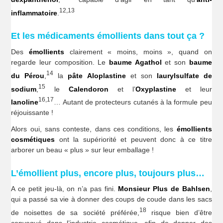
12,13
inflammatoire
.
Et les médicaments émollients dans tout ça ?
Des
émollients
clairement « moins, moins », quand on
regarde leur composition. Le
baume Agathol
et son
baume
14
du Pérou
,
la
pâte Aloplastine
et son
laurylsulfate de
15
sodium
,
le
Calendoron
et l’
Oxyplastine
et leur
16,17
lanoline
… Autant de protecteurs cutanés à la formule peu
réjouissante !
Alors oui, sans conteste, dans ces conditions, les
émollients
cosmétiques
ont la supériorité et peuvent donc à ce titre
arborer un beau « plus » sur leur emballage !
L’émollient plus, encore plus, toujours plus…
A ce petit jeu-là, on n’a pas fini.
Monsieur Plus de Bahlsen
,
qui a passé sa vie à donner des coups de coude dans les sacs
18
de noisettes de sa société préférée,
risque bien d’être