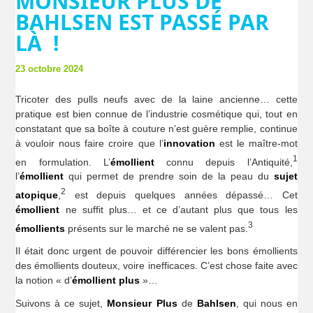
MONSIEUR PLUS DE
BAHLSEN EST PASSÉ PAR
LÀ !
23 octobre 2024
Tricoter des pulls neufs avec de la laine ancienne… cette
pratique est bien connue de l’industrie cosmétique qui, tout en
constatant que sa boîte à couture n’est guère remplie, continue
à vouloir nous faire croire que l’
innovation
est le maître-mot
1
en formulation. L’
émollient
connu depuis l’Antiquité,
l’
émollient
qui permet de prendre soin de la peau du
sujet
2
atopique
,
est depuis quelques années dépassé… Cet
émollient
ne suffit plus… et ce d’autant plus que tous les
3
émollients
présents sur le marché ne se valent pas.
Il était donc urgent de pouvoir différencier les bons émollients
des émollients douteux, voire inefficaces. C’est chose faite avec
la notion « d’
émollient
plus
»…
Suivons à ce sujet,
Monsieur Plus
de
Bahlsen
, qui nous en