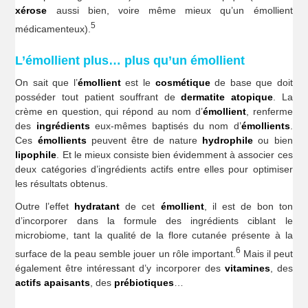
xérose
aussi bien, voire même mieux qu’un émollient
5
médicamenteux).
L’émollient plus… plus qu’un émollient
On sait que l’
émollient
est le
cosmétique
de base que doit
posséder tout patient souffrant de
dermatite atopique
. La
crème en question, qui répond au nom d’
émollient
, renferme
des
ingrédients
eux-mêmes baptisés du nom d’
émollients
.
Ces
émollients
peuvent être de nature
hydrophile
ou bien
lipophile
. Et le mieux consiste bien évidemment à associer ces
deux catégories d’ingrédients actifs entre elles pour optimiser
les résultats obtenus.
Outre l’effet
hydratant
de cet
émollient
, il est de bon ton
d’incorporer dans la formule des ingrédients ciblant le
microbiome, tant la qualité de la flore cutanée présente à la
6
surface de la peau semble jouer un rôle important.
Mais il peut
également être intéressant d’y incorporer des
vitamines
, des
actifs apaisants
, des
prébiotiques
…