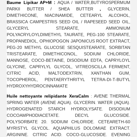
Baume Lipikar AP+M :
AQUA / WATER,BUTYROSPERMUM
PARKII BUTTER / SHEA BUTTER
,
GLYCERIN,
DIMETHICONE, NIACINAMIDE, CETEARYL ALCOHOL,
BRASSICA CAMPESTRIS SEED OIL / RAPESEED SEED OIL,
GLYCERYL STEARATE, AMMONIUM
POLYACRYLOYLDIMETHYL TAURATE, PEG-100 STEARATE,
PROPANEDIOL, OPHIOPOGON JAPONICUS ROOT EXTRACT,
PEG-20 METHYL GLUCOSE SESQUISTEARATE, SORBITAN
TRISTEARATE, DIMETHICONOL, SODIUM CHLORIDE,
MANNOSE, COCO-BETAINE, DISODIUM EDTA, CAPRYLOYL
GLYCINE, CAPRYLYL GLYCOL, VITREOSCILLA FERMENT,
CITRIC ACID, MALTODEXTRIN, XANTHAN GUM,
TOCOPHEROL, PENTAERYTHRITYL TETRA-DI-T-BUTYL
HYDROXYHYDROCINNAMATE
Huile nettoyante relipidante XeraCalm
: AVENE THERMAL
SPRING WATER (AVENE AQUA). GLYCERIN. WATER (AQUA).
HYDROGENATED STARCH HYDROLYSATE. DISODIUM
COCOAMPHODIACETATE. DECYL GLUCOSIDE.
POLYSORBATE 20. SODIUM CHLORIDE. CETEARETH-60
MYRISTYL GLYCOL. AQUAPHILUS DOLOMIAE EXTRACT.
ARGININE. CITRIC ACID. COCO-GLUCOSIDE. EVENING