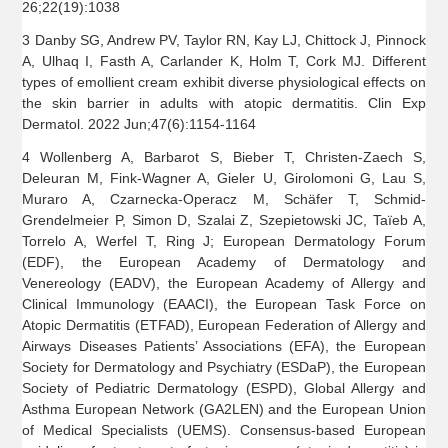
26;22(19):1038
3 Danby SG, Andrew PV, Taylor RN, Kay LJ, Chittock J, Pinnock
A, Ulhaq I, Fasth A, Carlander K, Holm T, Cork MJ. Different
types of emollient cream exhibit diverse physiological effects on
the skin barrier in adults with atopic dermatitis. Clin Exp
Dermatol. 2022 Jun;47(6):1154-1164
4 Wollenberg A, Barbarot S, Bieber T, Christen-Zaech S,
Deleuran M, Fink-Wagner A, Gieler U, Girolomoni G, Lau S,
Muraro A, Czarnecka-Operacz M, Schäfer T, Schmid-
Grendelmeier P, Simon D, Szalai Z, Szepietowski JC, Taïeb A,
Torrelo A, Werfel T, Ring J; European Dermatology Forum
(EDF), the European Academy of Dermatology and
Venereology (EADV), the European Academy of Allergy and
Clinical Immunology (EAACI), the European Task Force on
Atopic Dermatitis (ETFAD), European Federation of Allergy and
Airways Diseases Patients’ Associations (EFA), the European
Society for Dermatology and Psychiatry (ESDaP), the European
Society of Pediatric Dermatology (ESPD), Global Allergy and
Asthma European Network (GA2LEN) and the European Union
of Medical Specialists (UEMS). Consensus-based European