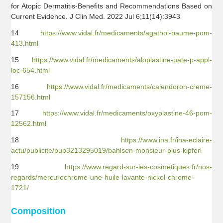
for Atopic Dermatitis-Benefits and Recommendations Based on
Current Evidence. J Clin Med. 2022 Jul 6;11(14):3943
14
https://www.vidal.fr/medicaments/agathol-baume-pom-
413.html
15
https://www.vidal.fr/medicaments/aloplastine-pate-p-appl-
loc-654.html
16
https://www.vidal.fr/medicaments/calendoron-creme-
157156.html
17
https://www.vidal.fr/medicaments/oxyplastine-46-pom-
12562.html
18
https://www.ina.fr/ina-eclaire-
actu/publicite/pub3213295019/bahlsen-monsieur-plus-kipferl
19
https://www.regard-sur-les-cosmetiques.fr/nos-
regards/mercurochrome-une-huile-lavante-nickel-chrome-
1721/
Composition