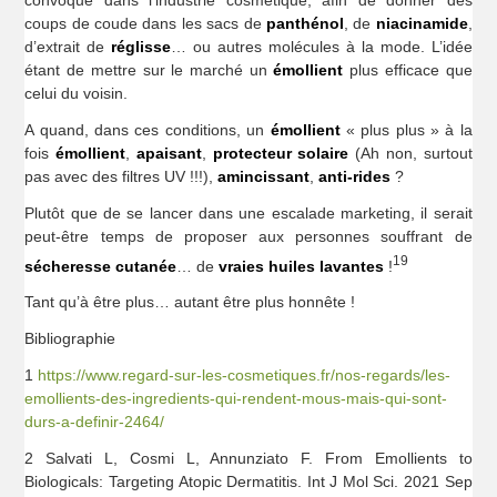
convoqué dans l’industrie cosmétique, afin de donner des
coups de coude dans les sacs de
panthénol
, de
niacinamide
,
d’extrait de
réglisse
… ou autres molécules à la mode. L’idée
étant de mettre sur le marché un
émollient
plus efficace que
celui du voisin.
A quand, dans ces conditions, un
émollient
« plus plus » à la
fois
émollient
,
apaisant
,
protecteur solaire
(Ah non, surtout
pas avec des filtres UV !!!),
amincissant
,
anti-rides
?
Plutôt que de se lancer dans une escalade marketing, il serait
peut-être temps de proposer aux personnes souffrant de
19
sécheresse cutanée
… de
vraies huiles lavantes
!
Tant qu’à être plus… autant être plus honnête !
Bibliographie
1
https://www.regard-sur-les-cosmetiques.fr/nos-regards/les-
emollients-des-ingredients-qui-rendent-mous-mais-qui-sont-
durs-a-definir-2464/
2 Salvati L, Cosmi L, Annunziato F. From Emollients to
Biologicals: Targeting Atopic Dermatitis. Int J Mol Sci. 2021 Sep