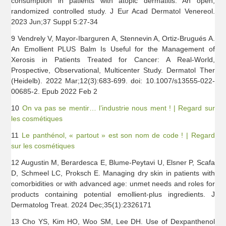
consumption in patients with atopic dermatitis: An open,
randomized controlled study. J Eur Acad Dermatol Venereol.
2023 Jun;37 Suppl 5:27-34
9 Vendrely V, Mayor-Ibarguren A, Stennevin A, Ortiz-Brugués A.
An Emollient PLUS Balm Is Useful for the Management of
Xerosis in Patients Treated for Cancer: A Real-World,
Prospective, Observational, Multicenter Study. Dermatol Ther
(Heidelb). 2022 Mar;12(3):683-699. doi: 10.1007/s13555-022-
00685-2. Epub 2022 Feb 2
10
On va pas se mentir… l’industrie nous ment ! | Regard sur
les cosmétiques
11
Le panthénol, « partout » est son nom de code ! | Regard
sur les cosmétiques
12 Augustin M, Berardesca E, Blume-Peytavi U, Elsner P, Scafa
D, Schmeel LC, Proksch E. Managing dry skin in patients with
comorbidities or with advanced age: unmet needs and roles for
products containing potential emollient-plus ingredients. J
Dermatolog Treat. 2024 Dec;35(1):2326171
13 Cho YS, Kim HO, Woo SM, Lee DH. Use of Dexpanthenol