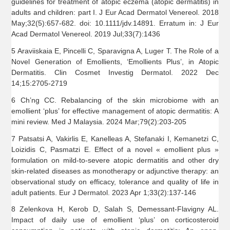
guidelines for treatment of atopic eczema (atopic dermatitis) in
adults and children: part I. J Eur Acad Dermatol Venereol. 2018
May;32(5):657-682. doi: 10.1111/jdv.14891. Erratum in: J Eur
Acad Dermatol Venereol. 2019 Jul;33(7):1436
5 Araviiskaia E, Pincelli C, Sparavigna A, Luger T. The Role of a
Novel Generation of Emollients, ‘Emollients Plus’, in Atopic
Dermatitis. Clin Cosmet Investig Dermatol. 2022 Dec
14;15:2705-2719
6 Ch’ng CC. Rebalancing of the skin microbiome with an
emollient ‘plus’ for effective management of atopic dermatitis: A
mini review. Med J Malaysia. 2024 Mar;79(2):203-205
7 Patsatsi A, Vakirlis E, Kanelleas A, Stefanaki I, Kemanetzi C,
Loizidis C, Pasmatzi E. Effect of a novel « emollient plus »
formulation on mild-to-severe atopic dermatitis and other dry
skin-related diseases as monotherapy or adjunctive therapy: an
observational study on efficacy, tolerance and quality of life in
adult patients. Eur J Dermatol. 2023 Apr 1;33(2):137-146
8 Zelenkova H, Kerob D, Salah S, Demessant-Flavigny AL.
Impact of daily use of emollient ‘plus’ on corticosteroid