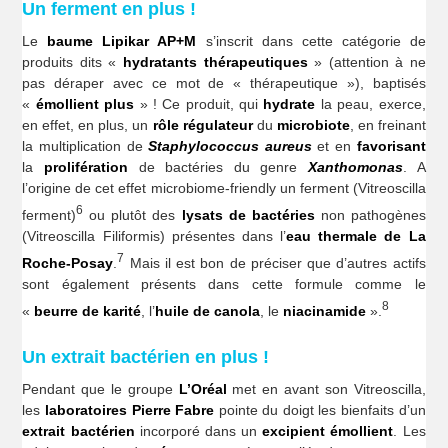
Un ferment en plus !
Le
baume Lipikar AP+M
s’inscrit dans cette catégorie de
produits dits «
hydratants thérapeutiques
» (attention à ne
pas déraper avec ce mot de « thérapeutique »), baptisés
«
émollient plus
» ! Ce produit, qui
hydrate
la peau, exerce,
en effet, en plus, un
rôle régulateur
du
microbiote
, en freinant
la multiplication de
Staphylococcus aureus
et en
favorisant
la
prolifération
de bactéries du genre
Xanthomonas
. A
l’origine de cet effet microbiome-friendly un ferment (Vitreoscilla
6
ferment)
ou plutôt des
lysats de bactéries
non pathogènes
(Vitreoscilla Filiformis) présentes dans l’
eau
thermale de La
7
Roche-Posay
.
Mais il est bon de préciser que d’autres actifs
sont également présents dans cette formule comme le
8
«
beurre de karité
, l’
huile
de canola
, le
niacinamide
».
Un extrait bactérien en plus !
Pendant que le groupe
L’Oréal
met en avant son Vitreoscilla,
les
laboratoires Pierre Fabre
pointe du doigt les bienfaits d’un
extrait bactérien
incorporé dans un
excipient émollient
. Les