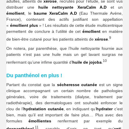
adultes, atteints de
xérose
, recrutés pour l’étude, se sont vus
distribuer une
huile nettoyante
XeraCalm A.D
et un
émollient
, le
baume XeraCalm A.D
(Eau Thermale Avène,
France), contenant des actifs justifiant son appellation
«
émollient plus
» ! Les résultats de cette étude multicentrique
permettent de conclure à l’utilité de cet
émollient
en matière
9
de bien-être cutané pour les patients atteints de
xérose
.
On notera, par parenthèse, que l’huile nettoyante fournie aux
patients n’est pas une huile mais un gel lavant surgras ne
10
renfermant qu’une infime quantité d’
huile de jojoba
.
Du panthénol en plus !
Partant du constat que la
sécheresse cutanée
est un signe
clinique accompagnant un certain nombre de pathologies
générales, voire de traitements (dialyse, traitement par
radiothérapie), des dermatologues ont souhaité enfoncer le
clou de l’
hydratation
cutanée
, en indiquant qu’
hydrater
c’est
bien, mais qu’il est important de faire plus… Plus avec des
formules
émollientes
renfermant par exemple du
11
dexpanthénol
,
capable d’agir en tant qu’
anti-