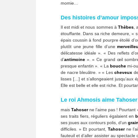
momie…
Des histoires d’amour impos
Il est midi et nous sommes à
Thèbes
, 
étouffante. Dans sa riche demeure, « su
épais coussin à fond pourpre étoilé d’o
plutôt une jeune fille d’une
merveille
délicatesse idéale ». « Des reflets d’
d’
antimoine
». « Ce grand œil sombre
presque enfantin ». « La
bouche
mi-ou
de nacre bleuâtre. » « Les
cheveux
de
lisses […] et s’allongeaient jusqu’aux 
Elle est belle et elle est riche. Et pourt
Le roi
Ahmosis
aime
Tahoser
mais
Tahoser
ne l’aime pas ! Pourtant 
ses traits fiers, réguliers égalaient en
b
ses joues aux contours polis, d’un
grai
difficiles. » Et pourtant,
Tahoser
ne l’a
fauteuil et d’aller assister au spectacle