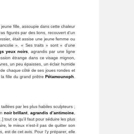
jeune fille, assoupie dans cette chaleur
as figurés par des lions, recouvert d’un
dossier, était assise une jeune femme ou
ncolie ». « Ses traits » sont « d’une
gs yeux noirs
, agrandis par une ligne
ession étrange dans ce visage mignon,
èvres, un peu épaisses, un éclair humide
t de chaque côté de ses joues rondes et
, la fille du grand prêtre
Pétamounoph
.
aillées par les plus habiles sculpteurs ;
un
noir brillant
,
agrandis d’antimoine
,
] tout ce qu’il faut pour séduire les plus
re, le mieux n’est-il pas de quitter son
s, est de cet avis. Pour l’y préparer, elle