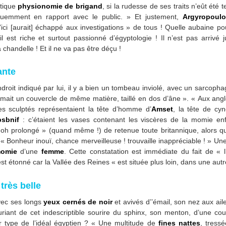
ntique
physionomie de brigand
, si la rudesse de ses traits n’eût ét
équemment en rapport avec le public. » Et justement,
Argyropoulo
ici [aurait] échappé aux investigations » de tous ! Quelle aubaine p
est riche et surtout passionné d’égyptologie ! Il n’est pas arrivé j
 chandelle ! Et il ne va pas être déçu !
ante
endroit indiqué par lui, il y a bien un tombeau inviolé, avec un sarcop
rmait un couvercle de même matière, taillé en dos d’âne ». « Aux ang
es sculptés représentaient la tête d’homme d’
Amset
, la tête de cy
sbnif
: c’étaient les vases contenant les viscères de la momie e
oh prolongé » (quand même !) de retenue toute britannique, alors qu
 Bonheur inouï, chance merveilleuse ! trouvaille inappréciable ! » Une
omie
d’une
femme
. Cette constatation est immédiate du fait de «
est étonné car la Vallée des Reines « est située plus loin, dans une au
très belle
vec ses longs
yeux cernés de noir
et avivés d’’émail, son nez aux ai
uriant de cet indescriptible sourire du sphinx, son menton, d’une co
r type de l’idéal égyptien ? « Une multitude de
fines nattes
, tress