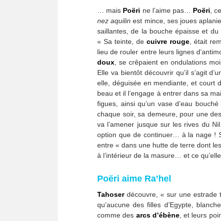
… mais
Poëri
ne l’aime pas…
Poëri
, c
nez aquilin
est mince, ses joues aplanies
saillantes, de la bouche épaisse et d
« Sa teinte, de
cuivre rouge
, était r
lieu de rouler entre leurs lignes d’anti
doux
, se crêpaient en ondulations moi
Elle va bientôt découvrir qu’il s’agit d’
elle, déguisée en mendiante, et court 
beau et il l’engage à entrer dans sa ma
figues, ainsi qu’un vase d’eau bouché
chaque soir, sa demeure, pour une destin
va l’amener jusque sur les rives du Ni
option que de continuer… à la nage ! S
entre « dans une hutte de terre dont le
à l’intérieur de la masure… et ce qu’elle 
Poëri aime Ra’hel
Tahoser
découvre, « sur une estrade 
qu’aucune des filles d’Egypte, blanch
comme des
arcs d’ébène
, et leurs po