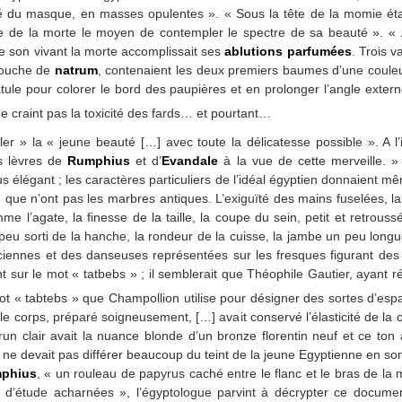
 du masque, en masses opulentes ». « Sous la tête de la momie éta
e de la morte le moyen de contempler le spectre de sa beauté ». « A
de son vivant la morte accomplissait ses
ablutions parfumées
. Trois v
 couche de
natrum
, contenaient les deux premiers baumes d’une couleu
tule pour colorer le bord des paupières et en prolonger l’angle extern
 craint pas la toxicité des fards… et pourtant…
er » la « jeune beauté […] avec toute la délicatesse possible ». A l’i
es lèvres de
Rumphius
et d’
Evandale
à la vue de cette merveille. »
us élégant ; les caractères particuliers de l’idéal égyptien donnaient
que n’ont pas les marbres antiques. L’exiguïté des mains fuselées, la d
e l’agate, la finesse de la taille, la coupe du sein, petit et retrou
our peu sorti de la hanche, la rondeur de la cuisse, la jambe un peu lo
ciennes et des danseuses représentées sur les fresques figurant de
t sur le mot « tatbebs » ; il semblerait que Théophile Gautier, ayant ré
t « tabtebs » que Champollion utilise pour désigner des sortes d’espad
e corps, préparé soigneusement, […] avait conservé l’élasticité de la c
 brun clair avait la nuance blonde d’un bronze florentin neuf et ce t
 ne devait pas différer beaucoup du teint de la jeune Egyptienne en son 
phius
, « un rouleau de papyrus caché entre le flanc et le bras de la
 d’étude acharnées », l’égyptologue parvint à décrypter ce document