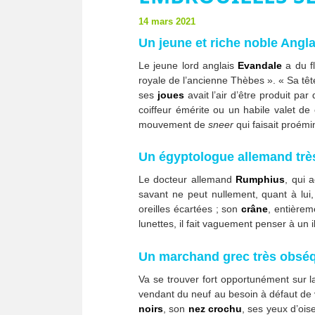
14 mars 2021
Un jeune et riche noble Anglai
Le jeune lord anglais
Evandale
a du fl
royale de l’ancienne Thèbes ». « Sa têt
ses
joues
avait l’air d’être produit par
coiffeur émérite ou un habile valet de
mouvement de
sneer
qui faisait proémi
Un égyptologue allemand trè
Le docteur allemand
Rumphius
, qui
savant ne peut nullement, quant à lui
oreilles écartées ; son
crâne
, entière
lunettes, il fait vaguement penser à un ib
Un marchand grec très obséq
Va se trouver fort opportunément sur la
vendant du neuf au besoin à défaut de 
noirs
, son
nez crochu
, ses yeux d’ois