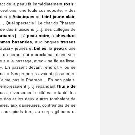
tact de la peau fit immédiatement
rosir
;
ovations, une foule cosmopolite, « des
, des «
Asiatiques
au
teint jaune clair
,
… Quel spectacle ! Le char du Pharaon
rde des musiciens […], des collèges de
arbares
[…] à
peau noire
, à
chevelure
mmes basanées
, aux longues
tresses
 aussi « jeunes et
belles
, la
peau
d’une
, un héraut qui « proclamait d’une voix
e sur le passage, avec « sa figure lisse,
. En passant devant l’endroit « où se
es. « Ses prunelles avaient glissé entre
n’aime pas le Pharaon… En son palais,
’empressaient […] répandant l’
huile
de
si, diversement coiffées : « tantôt les
r le dos et les deux autres tombaient de
nnes, aux danseuses, contraintes de se
ns aux pieds tors, au corps gibbeux et