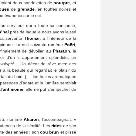
taient deux bandelettes de
pourpre
, et
oues
de
grenade
, en touffes noires et
 évanouie sur le sol.
 au serviteur qui a toute sa confiance,
a’hel
près de laquelle nous avons laissé
 sa servante
Thomar
, à l’intérieur de la
espionne. La nuit suivante ramène
Poëri
,
de finalement de dévoiler, au
Pharaon
, la
ser d’un « appartement splendide, un
 volupté
… Un décor de rêve avec des
 la beauté qui regardait le plaisir du
tait du bain, […] les huiles aromatiques
sparences d’agate et la lumière semblait
d’
antimoine
, elle ne put s’empêcher de
breu, nommé
Aharon
, l’accompagnait. »
écadences de la sénilité. Les
rides
de son
date des années ; son
cou brun
et plissé