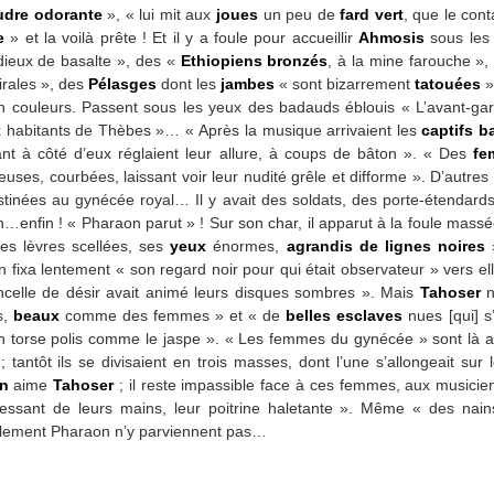
udre odorante
», « lui mit aux
joues
un peu de
fard vert
, que le con
e
» et la voilà prête ! Et il y a foule pour accueillir
Ahmosis
sous les 
eux de basalte », des «
Ethiopiens bronzés
, à la mine farouche »
irales », des
Pélasges
dont les
jambes
« sont bizarrement
tatouées
»
n couleurs. Passent sous les yeux des badauds éblouis « L’avant-ga
x habitants de Thèbes »… « Après la musique arrivaient les
captifs b
t à côté d’eux réglaient leur allure, à coups de bâton ». « Des
fe
uses, courbées, laissant voir leur nudité grêle et difforme ». D’autres
tinées au gynécée royal… Il y avait des soldats, des porte-étendards
in…enfin ! « Pharaon parut » ! Sur son char, il apparut à la foule massé
ses lèvres scellées, ses
yeux
énormes,
agrandis de lignes noires
»
 fixa lentement « son regard noir pour qui était observateur » vers ell
ncelle de désir avait animé leurs disques sombres ». Mais
Tahoser
s,
beaux
comme des femmes » et « de
belles esclaves
nues [qui] s
 torse polis comme le jaspe ». « Les femmes du gynécée » sont là aus
e ; tantôt ils se divisaient en trois masses, dont l’une s’allongeait su
n
aime
Tahoser
; il reste impassible face à ces femmes, aux musicie
pressant de leurs mains, leur poitrine haletante ». Même « des nai
ellement Pharaon n’y parviennent pas…