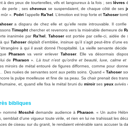
 à des yeux de tourterelles, vifs et langoureux à la fois ; ses
lèvres
é
s de perle ; ses
cheveux
se suspendaient, de chaque côté de ses
j
n mûr ».
Poëri
l’appelle
Ra’hel
. L’émotion est trop forte et
Tahoser
tombe
ahoser
a disparu de chez elle et qu’elle reste introuvable. Il confie
aissons
Timopht
chercher et revenons vers la misérable demeure de
R
erte inanimée par
Ra’hel
,
Tahoser
est portée par celle-ci, aidée de
 à qui
Tahoser
déplaît d’emblée, insinue qu’il s’agit peut-être d’une 
 l’étrangère à qui il avait donné l’hospitalité. La vieille servante déci
i que
Pharaon
va venir enlever
Tahoser
. Elle va désormais dispo
elui de
Pharaon
».
Là tout n’est qu’ordre et beauté, luxe, calme et
s miroirs de métal entouré de figures difformes, comme pour donner à
»… Des nuées de servantes sont aux petits soins. Quand «
Tahoser
sor
 encore la pulpe moelleuse et fine de sa peau. Sa chair prenait des tran
urhumaine, et, quand elle fixa le métal bruni du
miroir
ses
yeux
avivés 
rès bibliques
x » nommé
Mosché
demande audience à
Pharaon
. « Un autre Hé
s, semblait d’une vigueur toute virile, et rien en lui ne trahissait les d
traces de ciseau sur du granit, le rendaient vénérable sans accuser la 