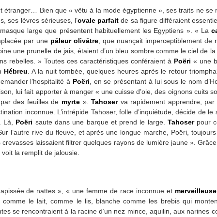
et étranger… Bien que « vêtu à la mode égyptienne », ses traits ne se 
, ses lèvres sérieuses, l’
ovale
parfait
de sa figure différaient essent
u masque large que présentent habituellement les Egyptiens ». « La
c
emplacée par une
pâleur olivâtre
, que nuançait imperceptiblement de r
moine une prunelle de jais, étaient d’un bleu sombre comme le ciel de la 
ns rebelles. » Toutes ces caractéristiques conféraient à
Poëri
« une be
un
Hébreu
. A la nuit tombée, quelques heures après le retour triomph
demander l’hospitalité à
Poëri
, en se présentant à lui sous le nom d’H
ison, lui fait apporter à manger « une cuisse d’oie, des oignons cuits s
 par des feuilles de
myrte
».
Tahoser
va rapidement apprendre, par
ation inconnue. L’intrépide Tahoser, folle d’inquiétude, décide de le s
l. Là,
Poëri
saute dans une barque et prend le large.
Tahoser
pour co
ur l’autre rive du fleuve, et après une longue marche, Poëri, toujours
s crevasses laissaient filtrer quelques rayons de lumière jaune ». Grâc
voit la remplit de jalousie.
tapissée de nattes », « une femme de race inconnue et
merveilleuse
e comme le lait, comme le lis, blanche comme les brebis qui monten
intes se rencontraient à la racine d’un nez mince, aquilin, aux narine