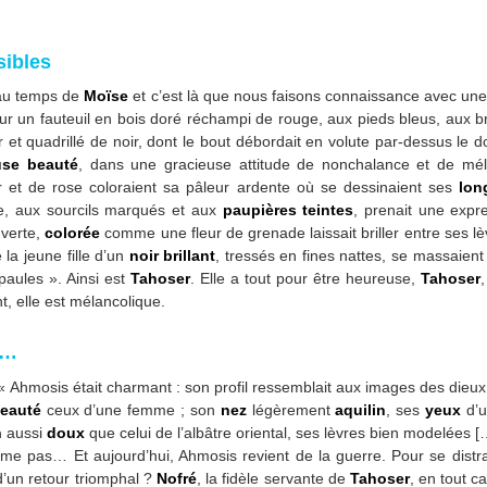
sibles
au temps de
Moïse
et c’est là que nous faisons connaissance avec une 
r un fauteuil en bois doré réchampi de rouge, aux pieds bleus, aux br
r et quadrillé de noir, dont le bout débordait en volute par-dessus le 
use beauté
, dans une gracieuse attitude de nonchalance et de méla
or et de rose coloraient sa pâleur ardente où se dessinaient ses
lon
, aux sourcils marqués et aux
paupières teintes
, prenait une expr
verte,
colorée
comme une fleur de grenade laissait briller entre ses l
 la jeune fille d’un
noir brillant
, tressés en fines nattes, se massaien
épaules ». Ainsi est
Tahoser
. Elle a tout pour être heureuse,
Tahoser
ant, elle est mélancolique.
…
« Ahmosis était charmant : son profil ressemblait aux images des dieux t
eauté
ceux d’une femme ; son
nez
légèrement
aquilin
, ses
yeux
d’
n
aussi
doux
que celui de l’albâtre oriental, ses lèvres bien modelées […
ime pas… Et aujourd’hui, Ahmosis revient de la guerre. Pour se distrai
 d’un retour triomphal ?
Nofré
, la fidèle servante de
Tahoser
, en tout ca