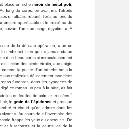
it placé un riche
miroir de métal poli
,
u long du corps, on avait mis l’étroite
ases en albâtre rubané, fixés au fond du
r encore appréciable et le troisième de
e, suivant l’antique usage égyptien ». A
ssue de la délicate opération, « un cri
 Il semblerait bien que « jamais statue
 même à ce beau corps si miraculeusement
istinction des pieds étroits, aux doigts
ssé comme la pointe d’un tatbebs sous la
ngue aux malléoles délicatement modelées
s repas funèbres, dans les hypogées de
digé ce roman un peu à la hâte, ait fait
3
rilles en feuilles de palmier tressées.
hair, le
grain de l’épiderme
et presque
on ambré et chaud qu’on admire dans les
vivant ». Au cours de « l’inventaire des
 momie frappa les yeux du docteur ». De
 et à reconstituer la courte vie de la