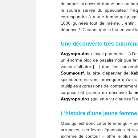
de sabre lui eussent donné une authe
le sourire servile du spéculateur fr
correspondre à « une tombe qui jusqu’
1000 guinées tout de même… enfin, il 
dépense ! D’autant que le feu en vaut la
Une découverte très surpren
Argyropoulos
n’avait pas menti : à l’
un énorme bloc de basalte noir que fe
vases d’albâtre […] dont les couvercl
Soumaoutf
, la tête d’épervier de
Keb
splendeurs ne vont provoquer qu’un « 
multiples expressions de contentement «
surprise est grande de découvrir la
m
Argyropoulos
(qui en a vu d’autres !) 
L’histoire d’une jeune femme 
Mais qui est donc cette femme qui « a
arrondies, ses lèvres épanouies et so
extrême de contour » offre le plus pu