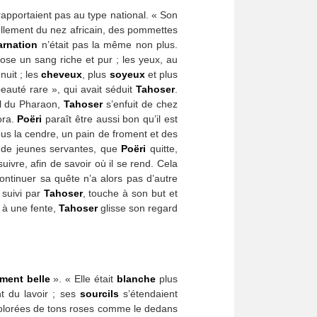
rapportaient pas au type national. « Son
iellement du nez africain, des pommettes
arnation
n’était pas la même non plus.
ose un sang riche et pur ; les yeux, au
nuit ; les
cheveux
, plus
soyeux
et plus
auté rare », qui avait séduit
Tahoser
.
al du Pharaon,
Tahoser
s’enfuit de chez
ora.
Poëri
paraît être aussi bon qu’il est
ous la cendre, un pain de froment et des
 de jeunes servantes, que
Poëri
quitte,
uivre, afin de savoir où il se rend. Cela
ntinuer sa quête n’a alors pas d’autre
 suivi par
Tahoser
, touche à son but et
e à une fente,
Tahoser
glisse son regard
ment belle
». « Elle était
blanche
plus
t du lavoir ; ses
sourcils
s’étendaient
s colorées de tons roses comme le dedans