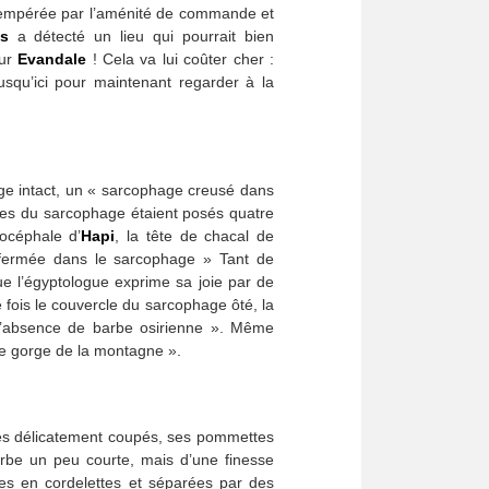
é tempérée par l’aménité de commande et
s
a détecté un lieu qui pourrait bien
our
Evandale
! Cela va lui coûter cher :
usqu’ici pour maintenant regarder à la
hage intact, un « sarcophage creusé dans
les du sarcophage étaient posés quatre
nocéphale d’
Hapi
, la tête de chacal de
nfermée dans le sarcophage » Tant de
e l’égyptologue exprime sa joie par de
 fois le couvercle du sarcophage ôté, la
 l’absence de barbe osirienne ». Même
tre gorge de la montagne ».
les délicatement coupés, ses pommettes
urbe un peu courte, mais d’une finesse
ées en cordelettes et séparées par des