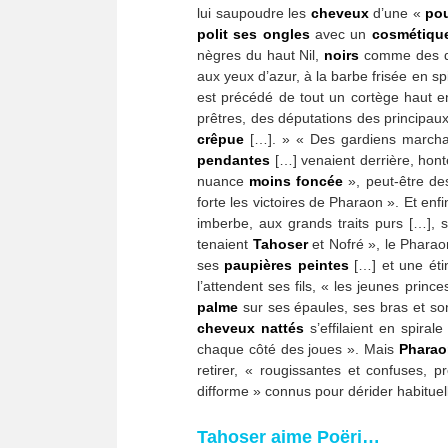
lui saupoudre les
cheveux
d’une «
po
polit ses ongles
avec un
cosmétiqu
nègres du haut Nil,
noirs
comme des di
aux yeux d’azur, à la barbe frisée en sp
est précédé de tout un cortège haut e
prêtres, des députations des principau
crêpue
[…]. » « Des gardiens marchan
pendantes
[…] venaient derrière, honte
nuance
moins foncée
», peut-être des
forte les victoires de Pharaon ». Et enf
imberbe, aux grands traits purs […], 
tenaient
Tahoser
et Nofré », le Pharaon
ses
paupières peintes
[…] et une éti
l’attendent ses fils, « les jeunes prince
palme
sur ses épaules, ses bras et son
cheveux nattés
s’effilaient en spiral
chaque côté des joues ». Mais
Pharao
retirer, « rougissantes et confuses, 
difforme » connus pour dérider habitu
Tahoser aime Poëri…