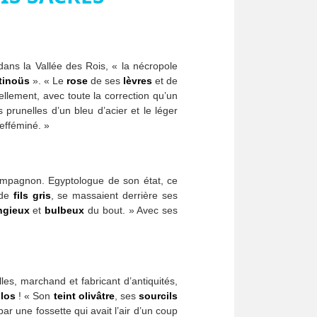
 dans la Vallée des Rois, « la nécropole
tinoüs
». « Le
rose
de ses
lèvres
et de
ellement, avec toute la correction qu’un
prunelles d’un bleu d’acier et le léger
 efféminé. »
ompagnon. Egyptologue de son état, ce
 de
fils gris
, se massaient derrière ses
ngieux
et
bulbeux
du bout. » Avec ses
les, marchand et fabricant d’antiquités,
los
! « Son
teint olivâtre
, ses
sourcils
r une fossette qui avait l’air d’un coup