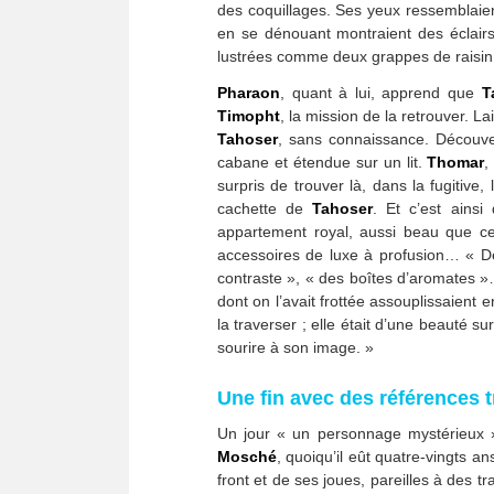
des coquillages. Ses yeux ressemblaient
en se dénouant montraient des éclair
lustrées comme deux grappes de raisi
Pharaon
, quant à lui, apprend que
T
Timopht
, la mission de la retrouver. L
Tahoser
, sans connaissance. Découv
cabane et étendue sur un lit.
Thomar
,
surpris de trouver là, dans la fugitive,
cachette de
Tahoser
. Et c’est ains
appartement royal, aussi beau que c
accessoires de luxe à profusion… « De
contraste », « des boîtes d’aromates 
dont on l’avait frottée assouplissaient
la traverser ; elle était d’une beauté s
sourire à son image. »
Une fin avec des références t
Un jour « un personnage mystérieu
Mosché
, quoiqu’il eût quatre-vingts an
front et de ses joues, pareilles à des 