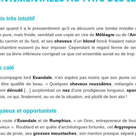
s très intuitif
air quand il a le pressentiment qu’il va découvrir une tombe inviolée
e pure, mais froide, semblait une copie en cire de
Méléagre
ou de l’
An
 du carmin et du fard, et ses
cheveux
d’un
blond
foncé frisaient natur
 chambre eussent pu leur imposer. Cependant le regard ferme de ses 
ner sa lèvre inférieure corrigeait ce que cet ensemble aurait eu de trop
s calé
 accompagne lord
Evandale
, n’en espère pas moins que son jeune c
, être qualifié de beau. « Quelques
cheveux roussâtres
, mélangés
ment
dénudé
[…] surplombait un
nez
d’une prodigieuse longueur,
spo
is, ce qui, finalement, au vu de la situation, est plutôt de bon aloi !
uieux et opportuniste
 route d’
Evandale
et de
Rumphius
, « un Grec, entrepreneur de fouil
vieux ». Roublard et en quête d’archéologues fortunés, cet
Argyropou
eau de proie, ses
grosses moustaches
, son menton presque séparé pa