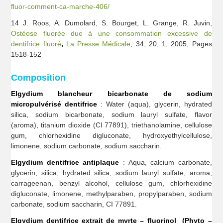
fluor-comment-ca-marche-406/
14 J. Roos, A. Dumolard, S. Bourget, L. Grange, R. Juvin,
Ostéose fluorée due à une consommation excessive de
dentifrice fluoré
,
La Presse Médicale
, 34, 20, 1, 2005, Pages
1518-152
Composition
Elgydium blancheur bicarbonate de sodium
micropulvérisé dentifrice
: Water (aqua), glycerin, hydrated
silica, sodium bicarbonate, sodium lauryl sulfate, flavor
(aroma), titanium dioxide (CI 77891), triethanolamine, cellulose
gum, chlorhexidine digluconate, hydroxyethylcellulose,
limonene, sodium carbonate, sodium saccharin.
Elgydium dentifrice antiplaque
: Aqua, calcium carbonate,
glycerin, silica, hydrated silica, sodium lauryl sulfate, aroma,
carrageenan, benzyl alcohol, cellulose gum, chlorhexidine
digluconate, limonene, methylparaben, propylparaben, sodium
carbonate, sodium saccharin, CI 77891.
Elgydium dentifrice extrait de myrte – fluorinol (Phyto –