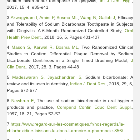
sodium bicarbonate toothpaste on gingivitis,
Int J Dent Hyg.
,
2017, 15, 4, e35-e41
3
Akwagyiram I
,
Amini P
,
Bosma ML
,
Wang N
,
Gallob J
, Efficacy
and Tolerability of Sodium Bicarbonate Toothpaste in Subjects
with Gingivitis: A 6-Month Randomized Controlled Study,
Oral
Health Prev Dent.
, 2018, 16, 5, Pages 401-407
4
Mason S
,
Karwal R
,
Bosma ML
, Two Randomized Clinical
Studies to Confirm Differential Plaque Removal by Sodium
Bicarbonate Dentifrices in a Single Timed Brushing Model,
J
Clin Dent.
, 2017, 28, 3, Pages 44-48
5
Madeswaran S
,
Jayachandran S
, Sodium bicarbonate: A
review and its uses in dentistry,
Indian J Dent Res.
, 2018, 29, 5,
Pages 672-677
6
Newbrun E
, The use of sodium bicarbonate in oral hygiene
products and practice,
Compend Contin Educ Dent Suppl.
,
1997, 18, 21, Pages S2-S7
7
https://www.regard-sur-les-cosmetiques.fr/nos-regards/la-
chlorhexidine-laissons-la-dans-l-armoire-a-pharmacie-856/