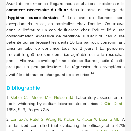
Avant de refermer ce Regard nous souhaitons insister sur le
caractère nécessaire du fluor
dans la prise en charge de
13
l’
hygiène bucco-dentaire
.
Les cas de fluorose sont
exceptionnels et ce, en particulier, chez l’adulte. On trouve
dans la littérature un cas de fluorose chez l’adulte lié à une
consommation excessive de dentifrice. Il s’agit du cas d’une
patiente qui se brossait les dents 18 fois par jour, consommant
ainsi un tube de dentifrice tous les 2 jours ! La personne
trouvait le goût de son dentifrice agréable et ne le recrachait
pas… Elle avait développé une ostéose fluorée, suite à cette
pratique un peu particulière. La régression des symptômes
14
avait été obtenue en changeant de dentifrice.
Bibliographie
1
Kleber CJ
,
Moore MH
,
Nelson BJ
, Laboratory assessment of
tooth whitening by sodium bicarbonatedentifrices,
J Clin Dent.
,
1998, 9, 3, Pages 72-5
2
Lomax A
,
Patel S
,
Wang N
,
Kakar K
,
Kakar A
,
Bosma ML
, A
randomized controlled trial evaluating the efficacy of a 67%