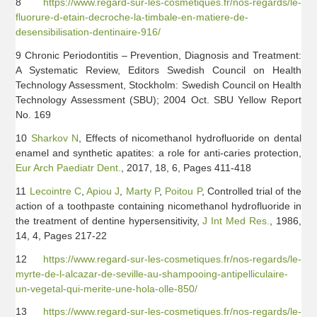
8
https://www.regard-sur-les-cosmetiques.fr/nos-regards/le-
fluorure-d-etain-decroche-la-timbale-en-matiere-de-
desensibilisation-dentinaire-916/
9 Chronic Periodontitis – Prevention, Diagnosis and Treatment:
A Systematic Review, Editors Swedish Council on Health
Technology Assessment, Stockholm: Swedish Council on Health
Technology Assessment (SBU); 2004 Oct. SBU Yellow Report
No. 169
10
Sharkov N
, Effects of nicomethanol hydrofluoride on dental
enamel and synthetic apatites: a role for anti-caries protection,
Eur Arch Paediatr Dent.
, 2017, 18, 6, Pages 411-418
11
Lecointre C
,
Apiou J
,
Marty P
,
Poitou P
, Controlled trial of the
action of a toothpaste containing nicomethanol hydrofluoride in
the treatment of dentine hypersensitivity,
J Int Med Res.
, 1986,
14, 4, Pages 217-22
12
https://www.regard-sur-les-cosmetiques.fr/nos-regards/le-
myrte-de-l-alcazar-de-seville-au-shampooing-antipelliculaire-
un-vegetal-qui-merite-une-hola-olle-850/
13
https://www.regard-sur-les-cosmetiques.fr/nos-regards/le-