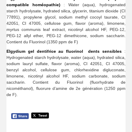
compatible homéopathie)
: Water (aqua), hydrogenated
starch hydrolysate, hydrated silica, glycerin, titanium dioxide (CI
77891), propylene glycol, sodium methyl cocoyl taurate, CI
42051, CI 47005, cellulose gum, flavor (aroma), limonene,
myrtus communis leaf extract, nicotinyl alcohol HF, PEG-12,
PEG-12 allyl ether, PEG-12 dimethicone, sodium saccharin.
Contient du Fluorinol (1350 ppm de F)
Elgydium gel dentifrice au fluorinol dents sensibles
:
Hydrogenated starch hydrolysate, water (aqua), hydrated silica,
sodium lauryl sulfate, flavor (aroma), CI 42051, CI 47005,
benzyl alcohol, cellulose gum, chlorhexidine digluconate,
limonene, nicotinyl alcohol HF, sodium carbonate, sodium
saccharin. Contient du Fluorinol (fluorhydrate de
nicométhanol), fluorure d’amine de 2e génération (1250 ppm
de F).