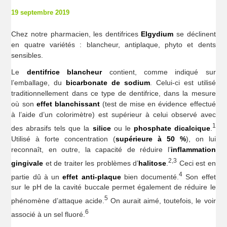
19 septembre 2019
Chez notre pharmacien, les dentifrices
Elgydium
se déclinent
en quatre variétés : blancheur, antiplaque, phyto et dents
sensibles.
Le
dentifrice blancheur
contient, comme indiqué sur
l’emballage, du
bicarbonate de sodium
. Celui-ci est utilisé
traditionnellement dans ce type de dentifrice, dans la mesure
où son
effet blanchissant
(test de mise en évidence effectué
à l’aide d’un colorimètre) est supérieur à celui observé avec
1
des abrasifs tels que la
silice
ou le
phosphate dicalcique
.
Utilisé à forte concentration (
supérieure à 50 %
), on lui
reconnaît, en outre, la capacité de réduire l’
inflammation
2,3
gingivale
et de traiter les problèmes d’
halitose
.
Ceci est en
4
partie dû à un
effet anti-plaque
bien documenté.
Son effet
sur le pH de la cavité buccale permet également de réduire le
5
phénomène d’attaque acide.
On aurait aimé, toutefois, le voir
6
associé à un sel fluoré.