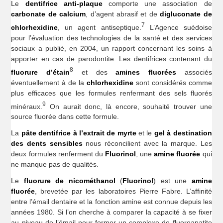
Le
dentifrice anti-plaque
comporte une association de
carbonate de calcium
, d’agent abrasif et de
digluconate de
7
chlorhexidine
, un agent antiseptique.
L’Agence suédoise
pour l’évaluation des technologies de la santé et des services
sociaux a publié, en 2004, un rapport concernant les soins à
apporter en cas de parodontite. Les dentifrices contenant du
8
fluorure d’étain
et des
amines fluorées
associés
éventuellement à de la
chlorhexidine
sont considérés comme
plus efficaces que les formules renfermant des sels fluorés
9
minéraux.
On aurait donc, là encore, souhaité trouver une
source fluorée dans cette formule.
La
pâte dentifrice à l’extrait de myrte
et le
gel à destination
des dents sensibles
nous réconcilient avec la marque. Les
deux formules renferment du
Fluorinol
, une
amine fluorée
qui
ne manque pas de qualités.
Le
fluorure de nicométhanol
(
Fluorinol
) est une
amine
fluorée
, brevetée par les laboratoires Pierre Fabre. L’affinité
entre l’émail dentaire et la fonction amine est connue depuis les
années 1980. Si l’on cherche à comparer la capacité à se fixer
au niveau de l’émail pour former un complexe de fluoroapatite