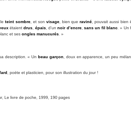
 le
teint sombre
, et son
visage
, bien que
raviné
, pouvait aussi bien
veux
étaient
drus
,
épais
, d’un
noir d’encre
,
sans un fil blanc
. » Un
 blanc et ses
ongles manucurés
. »
a description. « Un
beau garçon
, doux en apparence, un peu mélan
fard
, poète et plasticien, pour son illustration du jour !
ur, Le livre de poche, 1999, 190 pages