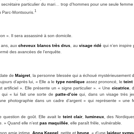
e secrétaire particulier du mari… trop d’hommes pour une seule femme 
1
du Parc-Montsouris.
ion ». Il sera assassiné à son domicile.
 ans, aux
cheveux blancs très drus
, au
visage ridé
qui n’en inspire 
nformé des avancées de l’enquête.
 date de
Maigret
, la personne blessée qui a échoué mystérieusement 
ujours d’après lui, « Elle a le
type nordique
assez prononcé, le
teint
t artificiel ». Elle présente un « signe particulier ». « Une
cicatrice
, 
» qui « lui fait une sorte de
patte-d’oie
qui, dans un visage très je
 une photographie dans un cadre d’argent » qui représente « un
e question de goût. Elle avait le
teint clair
,
lumineux
, des Nordiques
e. » Quand elle n’est
pas maquillée
, elle paraît frêle, vulnérable.
 son amie intime,
Anna Keegel
, petite et
brune
, « d’une
laideur symp