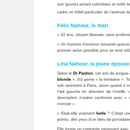
son (jeune) amant colombien et enfin l
cadre un hôtel particulier de l’avenue 
Félix Nahour, le mari
« 42 ans, citoyen libanais, sans profess
« Un homme d’environ soixante-quinze
premier avion possible pour se tenir i
Lina Nahour, la jeune épouse
Selon le
Dr Pardon
, cet ami de longue
blonde
», d’à peine « la trentaine ». To
voit rarement à Paris, sinon quand il es
l’œil gauche en direction de l’oreille 
description s’avère conforme avec «
morose ».
« Etait-elle vraiment
belle
? C’était un
pointu, des yeux d’un bleu de porcelain
Elle forme un contraste saisissant avec