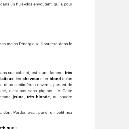
dans un huis-clos envoûtant, qui a pour
pas moins l’énergie ». Il sautera dans le
dans son cabinet, est « une femme,
très
 laiteux
, les
cheveux
d’un
blond
qu’on
de deux centimètres environ, partant de
une, n’est pas sans piquant… » Cette
e femme
jeune
,
très blonde
, au sourire
, dont Pardon avait parlé, un petit nez
athique
».