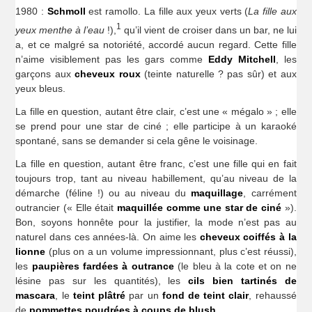
1980 :
Schmoll
est ramollo. La fille aux yeux verts (
La fille aux
1
yeux menthe à l’eau
!),
qu’il vient de croiser dans un bar, ne lui
a, et ce malgré sa notoriété, accordé aucun regard. Cette fille
n’aime visiblement pas les gars comme
Eddy Mitchell
, les
garçons aux
cheveux roux
(teinte naturelle ? pas sûr) et aux
yeux bleus.
La fille en question, autant être clair, c’est une « mégalo » ; elle
se prend pour une star de ciné ; elle participe à un karaoké
spontané, sans se demander si cela gêne le voisinage.
La fille en question, autant être franc, c’est une fille qui en fait
toujours trop, tant au niveau habillement, qu’au niveau de la
démarche (féline !) ou au niveau du
maquillage
, carrément
outrancier (« Elle était
maquillée comme une star de ciné
»).
Bon, soyons honnête pour la justifier, la mode n’est pas au
naturel dans ces années-là. On aime les
cheveux coiffés à la
lionne
(plus on a un volume impressionnant, plus c’est réussi),
les
paupières fardées à outrance
(le bleu à la cote et on ne
lésine pas sur les quantités), les
cils bien tartinés de
mascara
, le
teint plâtré
par un
fond de teint clair
, rehaussé
de
pommettes poudrées à coups de blush
…