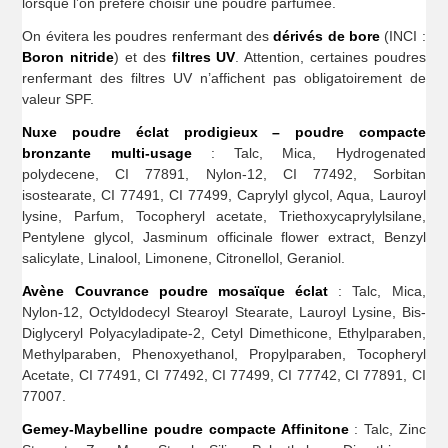
lorsque l’on préfère choisir une poudre parfumée.
On évitera les poudres renfermant des
dérivés de bore
(INCI :
Boron nitride
) et des
filtres UV
. Attention, certaines poudres
renfermant des filtres UV n’affichent pas obligatoirement de
valeur SPF.
Nuxe poudre éclat prodigieux – poudre compacte
bronzante multi-usage
: Talc, Mica, Hydrogenated
polydecene, CI 77891, Nylon-12, CI 77492, Sorbitan
isostearate, CI 77491, CI 77499, Caprylyl glycol, Aqua, Lauroyl
lysine, Parfum, Tocopheryl acetate, Triethoxycaprylylsilane,
Pentylene glycol, Jasminum officinale flower extract, Benzyl
salicylate, Linalool, Limonene, Citronellol, Geraniol.
Avène Couvrance poudre mosaïque éclat
: Talc, Mica,
Nylon-12, Octyldodecyl Stearoyl Stearate, Lauroyl Lysine, Bis-
Diglyceryl Polyacyladipate-2, Cetyl Dimethicone, Ethylparaben,
Methylparaben, Phenoxyethanol, Propylparaben, Tocopheryl
Acetate, CI 77491, CI 77492, CI 77499, CI 77742, CI 77891, CI
77007.
Gemey-Maybelline poudre compacte Affinitone
: Talc, Zinc