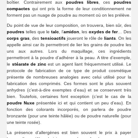
boîtier. Contrairement aux
poudres libres
, ces
poudres
compactes
qui ont pris la forme de leur conditionnement ne
forment pas un nuage de poudre au moment où on les prélève.
Du point de vue de leur composition, on trouvera, bien sûr, des
poudres
telles que le
talc
, l’
amidon
, les
oxydes de fer
… Des
corps gras
, des
tensioactifs
joueront le rôle de
liants
. On les
appelle ainsi car ils permettront de lier les grains de poudre les
uns aux autres. Lors du maquillage, ces ingrédients
permettront à la poudre d’adhérer à la peau. A titre d’exemple,
le
stéarate de zinc
est un agent liant fréquemment utilisé. Le
protocole de fabrication de ce type de produit cosmétique
présente de nombreuses analogies avec celui utilisé pour la
fabrication des comprimés. Ces formes sont le plus souvent
anhydres (c’est-à-dire exemptes d’eau) et se conservent très
bien. Toutefois, certaines font exception (c’est le cas de la
poudre Nuxe
présentée ici et qui contient un peu d’eau). En
fonction des colorants incorporés, on parlera de poudre
bronzante (pour une teinte hâlée) ou de poudre naturelle (pour
une teinte rosée).
La présence d’allergènes est bien souvent le prix à payer