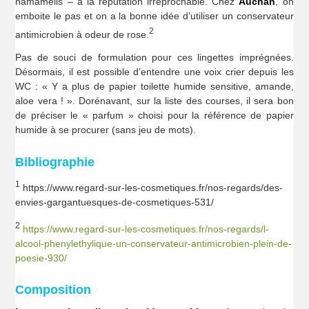
hamamélis – à la réputation irréprochable. Chez
Auchan
, on
emboite le pas et on a la bonne idée d’utiliser un conservateur
2
antimicrobien à odeur de rose.
Pas de souci de formulation pour ces lingettes imprégnées.
Désormais, il est possible d’entendre une voix crier depuis les
WC : « Y a plus de papier toilette humide sensitive, amande,
aloe vera ! ». Dorénavant, sur la liste des courses, il sera bon
de préciser le « parfum » choisi pour la référence de papier
humide à se procurer (sans jeu de mots).
Bibliographie
1
https://www.regard-sur-les-cosmetiques.fr/nos-regards/des-
envies-gargantuesques-de-cosmetiques-531/
2
https://www.regard-sur-les-cosmetiques.fr/nos-regards/l-
alcool-phenylethylique-un-conservateur-antimicrobien-plein-de-
poesie-930/
Composition