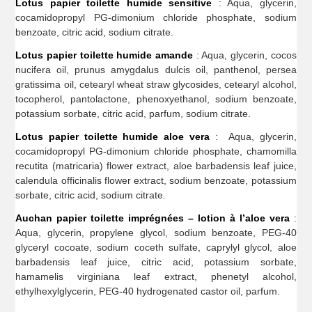
Lotus papier toilette humide sensitive
: Aqua, glycerin,
cocamidopropyl PG-dimonium chloride phosphate, sodium
benzoate, citric acid, sodium citrate.
Lotus papier toilette humide amande
: Aqua, glycerin, cocos
nucifera oil, prunus amygdalus dulcis oil, panthenol, persea
gratissima oil, cetearyl wheat straw glycosides, cetearyl alcohol,
tocopherol, pantolactone, phenoxyethanol, sodium benzoate,
potassium sorbate, citric acid, parfum, sodium citrate.
Lotus papier toilette humide aloe vera
: Aqua, glycerin,
cocamidopropyl PG-dimonium chloride phosphate, chamomilla
recutita (matricaria) flower extract, aloe barbadensis leaf juice,
calendula officinalis flower extract, sodium benzoate, potassium
sorbate, citric acid, sodium citrate.
Auchan papier toilette imprégnées – lotion à l’aloe vera
:
Aqua, glycerin, propylene glycol, sodium benzoate, PEG-40
glyceryl cocoate, sodium coceth sulfate, caprylyl glycol, aloe
barbadensis leaf juice, citric acid, potassium sorbate,
hamamelis virginiana leaf extract, phenetyl alcohol,
ethylhexylglycerin, PEG-40 hydrogenated castor oil, parfum.