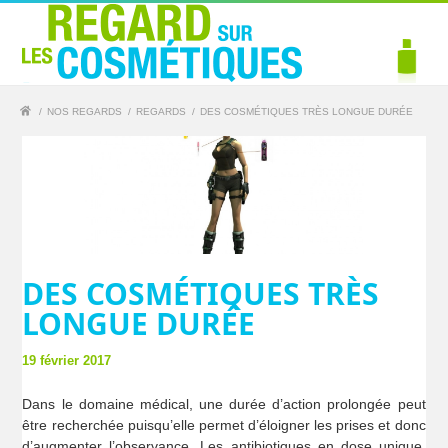
/
NOS REGARDS
/
REGARDS
/
DES COSMÉTIQUES TRÈS LONGUE DURÉE
DES COSMÉTIQUES TRÈS
LONGUE DURÉE
19 février 2017
Dans le domaine médical, une durée d’action prolongée peut
être recherchée puisqu’elle permet d’éloigner les prises et donc
d’augmenter l’observance. Les antibiotiques en dose unique,