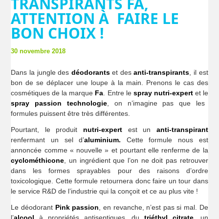
TRANSPIRANTS FA,
ATTENTION À FAIRE LE
BON CHOIX !
30 novembre 2018
Dans la jungle des
déodorants
et des
anti-transpirants
, il est
bon de se déplacer une loupe à la main. Prenons le cas des
cosmétiques de la marque
Fa
. Entre le
spray nutri-expert
et le
spray passion technologie
, on n’imagine pas que les
formules puissent être très différentes.
Pourtant, le produit
nutri-expert
est un
anti-transpirant
renfermant un sel d’
aluminium.
Cette formule nous est
annoncée comme « nouvelle » et pourtant elle renferme de la
cyclométhicone
, un ingrédient que l’on ne doit pas retrouver
dans les formes sprayables pour des raisons d’ordre
toxicologique. Cette formule retournera donc faire un tour dans
le service R&D de l’industrie qui la conçoit et ce au plus vite !
Le déodorant
Pink passion
, en revanche, n’est pas si mal. De
l’
alcool
à propriétés antiseptiques, du
triéthyl citrate
, un