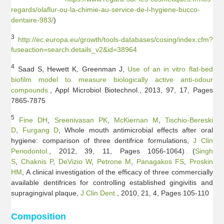
regards/olaflur-ou-la-chimie-au-service-de-l-hygiene-bucco-
dentaire-983/
)
3
http://ec.europa.eu/growth/tools-databases/cosing/index.cfm?
fuseaction=search.details_v2&id=38964
4
Saad S, Hewett K, Greenman J,
Use of an in vitro flat-bed
biofilm model to measure biologically active anti-odour
compounds.
, Appl Microbiol Biotechnol., 2013, 97, 17, Pages
7865-7875
5
Fine DH
,
Sreenivasan PK
,
McKiernan M
,
Tischio-Bereski
D
,
Furgang D
, Whole mouth antimicrobial effects after oral
hygiene: comparison of three dentifrice formulations,
J Clin
Periodontol.
, 2012, 39, 11, Pages 1056-1064) (
Singh
S
,
Chaknis P
,
DeVizio W
,
Petrone M
,
Panagakos FS
,
Proskin
HM
, A clinical investigation of the efficacy of three commercially
available dentifrices for controlling established gingivitis and
supragingival plaque,
J Clin Dent.
, 2010, 21, 4, Pages 105-110
Composition