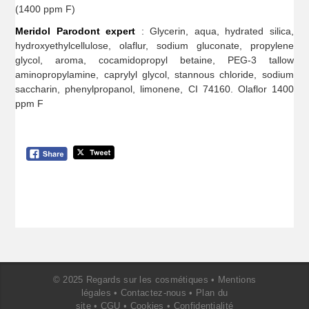
(1400 ppm F)
Meridol Parodont expert
: Glycerin, aqua, hydrated silica,
hydroxyethylcellulose, olaflur, sodium gluconate, propylene
glycol, aroma, cocamidopropyl betaine, PEG-3 tallow
aminopropylamine, caprylyl glycol, stannous chloride, sodium
saccharin, phenylpropanol, limonene, CI 74160. Olaflor 1400
ppm F
© 2025 Regards sur les cosmétiques •
Mentions
légales
•
Contactez-nous
•
Plan du
site
•
CGU
•
Cookies
•
Confidentialité