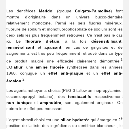
Les dentifrices
Meridol
(groupe
Colgate-Palmolive
) font
montre d’originalité dans un univers bucco-dentaire
relativement monotone. Parmi les sels fluorés minéraux,
fluorure de sodium et monofluorophosphate de sodium sont les
deux sels les plus fréquemment retrouvés. Ce n’est pas le cas
ici. Le
fluorure d’étain
, à la fois
désensibilisant
,
reminéralisant
et
apaisant
, en cas de gingivites et de
saignements est très peu fréquemment retrouvé dans ce type
1
de produit malgré une efficacité clairement démontrée.
L’
Olaflur
, une
amine fluorée
synthétisée dans les années
1960, conjugue un
effet anti-plaque
et un
effet anti-
2
érosion
.
Les agents nettoyants choisis (PEG-3 tallow aminopropylamine,
cocamidopropyl betaine), des
tensioactifs
respectivement
non ionique
et
amphotère
, sont également originaux. On
notera leur effet peu moussant.
e
L’agent abrasif choisi est une
silice hydratée
qui émarge en 2
position de la liste des ingrédients du dentifrice blancheur ; le