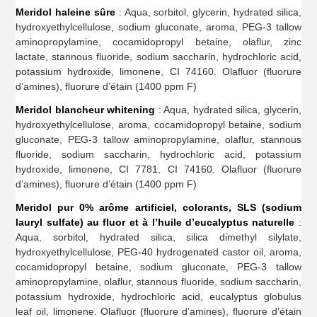
Meridol haleine sûre
: Aqua, sorbitol, glycerin, hydrated silica,
hydroxyethylcellulose, sodium gluconate, aroma, PEG-3 tallow
aminopropylamine, cocamidopropyl betaine, olaflur, zinc
lactate, stannous fluoride, sodium saccharin, hydrochloric acid,
potassium hydroxide, limonene, CI 74160. Olafluor (fluorure
d’amines), fluorure d’étain (1400 ppm F)
Meridol blancheur whitening
: Aqua, hydrated silica, glycerin,
hydroxyethylcellulose, aroma, cocamidopropyl betaine, sodium
gluconate, PEG-3 tallow aminopropylamine, olaflur, stannous
fluoride, sodium saccharin, hydrochloric acid, potassium
hydroxide, limonene, CI 7781, CI 74160. Olafluor (fluorure
d’amines), fluorure d’étain (1400 ppm F)
Meridol pur 0% arôme artificiel, colorants, SLS (sodium
lauryl sulfate) au fluor et à l’huile d’eucalyptus naturelle
:
Aqua, sorbitol, hydrated silica, silica dimethyl silylate,
hydroxyethylcellulose, PEG-40 hydrogenated castor oil, aroma,
cocamidopropyl betaine, sodium gluconate, PEG-3 tallow
aminopropylamine, olaflur, stannous fluoride, sodium saccharin,
potassium hydroxide, hydrochloric acid, eucalyptus globulus
leaf oil, limonene. Olafluor (fluorure d’amines), fluorure d’étain