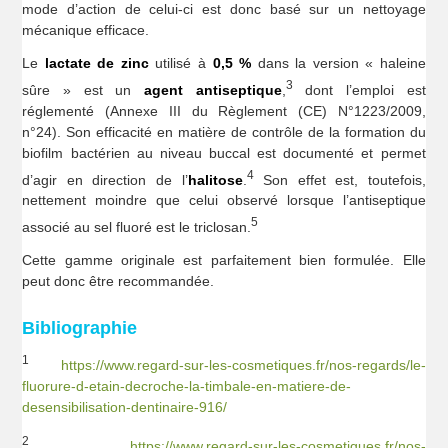
mode d’action de celui-ci est donc basé sur un nettoyage
mécanique efficace.
Le
lactate de zinc
utilisé à
0,5 %
dans la version « haleine
3
sûre » est un
agent antiseptique
,
dont l’emploi est
réglementé (Annexe III du Règlement (CE) N°1223/2009,
n°24). Son efficacité en matière de contrôle de la formation du
biofilm bactérien au niveau buccal est documenté et permet
4
d’agir en direction de l’
halitose
.
Son effet est, toutefois,
nettement moindre que celui observé lorsque l’antiseptique
5
associé au sel fluoré est le triclosan.
Cette gamme originale est parfaitement bien formulée. Elle
peut donc être recommandée.
Bibliographie
1
https://www.regard-sur-les-cosmetiques.fr/nos-regards/le-
fluorure-d-etain-decroche-la-timbale-en-matiere-de-
desensibilisation-dentinaire-916/
2
https://www.regard-sur-les-cosmetiques.fr/nos-