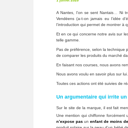
1 juillet 2026
A Nantes, l’on se sent Nantais… Ni trè
Vendéens (a-t-on jamais eu l’idée d
l’introduction qui permet de montrer à q
Et en ce qui concerne notre avis sur l
telle gamme.
Pas de préférence, selon la technique p
de comparer les produits du marché da
En faisant nos courses, nous avons r
Nous avons voulu en savoir plus sur lui
Toutes ces actions ont été suivies de réa
Un argumentaire qui irrite un
Sur le site de la marque, il est fait me
Une mention qui chiffonne forcément
n’expose pas
un
enfant de moins de
produit solaire sur la peau d’un bébé d