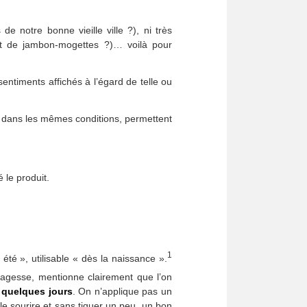
e notre bonne vieille ville ?), ni très
at de jambon-mogettes ?)… voilà pour
entiments affichés à l’égard de telle ou
és dans les mêmes conditions, permettent
 le produit.
1
 été », utilisable « dès la naissance ».
agesse, mentionne clairement que l’on
 quelques jours
. On n’applique pas un
le sourire et sans tiquer un peu, un bon