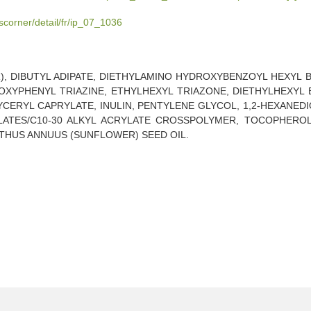
scorner/detail/fr/ip_07_1036
ATER), DIBUTYL ADIPATE, DIETHYLAMINO HYDROXYBENZOYL HEXYL 
XYPHENYL TRIAZINE, ETHYLHEXYL TRIAZONE, DIETHYLHEXYL B
YCERYL CAPRYLATE, INULIN, PENTYLENE GLYCOL, 1,2-HEXANED
YLATES/C10-30 ALKYL ACRYLATE CROSSPOLYMER, TOCOPHERO
THUS ANNUUS (SUNFLOWER) SEED OIL.