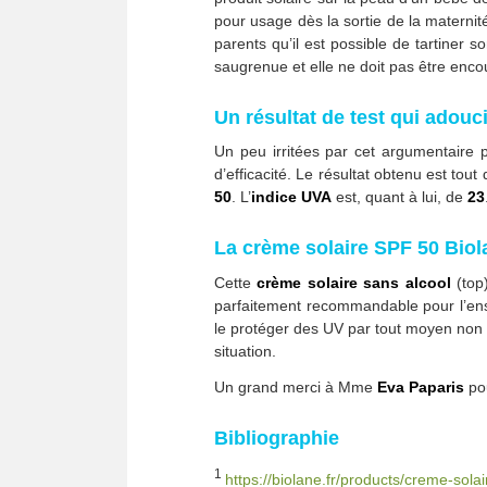
pour usage dès la sortie de la maternité
parents qu’il est possible de tartiner 
saugrenue et elle ne doit pas être enco
Un résultat de test qui adou
Un peu irritées par cet argumentaire 
d’efficacité. Le résultat obtenu est tou
50
. L’
indice
UVA
est, quant à lui, de
23
La crème solaire SPF 50 Biol
Cette
crème solaire sans alcool
(top
parfaitement recommandable pour l’ense
le protéger des UV par tout moyen non 
situation.
Un grand merci à Mme
Eva Paparis
pou
Bibliographie
1
https://biolane.fr/products/creme-