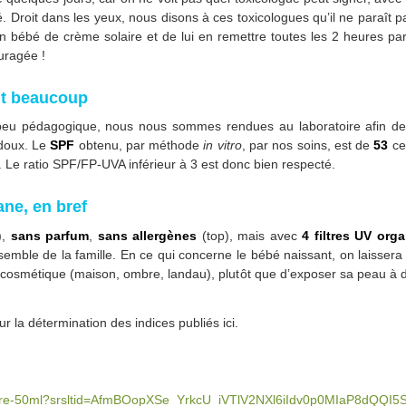
. Droit dans les yeux, nous disons à ces toxicologues qu’il ne paraît p
son bébé de crème solaire et de lui en remettre toutes les 2 heures p
uragée !
cit beaucoup
peu pédagogique, nous nous sommes rendues au laboratoire afin de p
t doux. Le
SPF
obtenu, par méthode
in vitro
, par nos soins, est de
53
ce
. Le ratio SPF/FP-UVA inférieur à 3 est donc bien respecté.
ane, en bref
),
sans parfum
,
sans allergènes
(top), mais avec
4 filtres UV org
mble de la famille. En ce qui concerne le bébé naissant, on laissera 
cosmétique (maison, ombre, landau), plutôt que d’exposer sa peau à de
r la détermination des indices publiés ici.
solaire-50ml?srsltid=AfmBOopXSe_YrkcU_iVTlV2NXl6iIdv0p0MIaP8dQQI