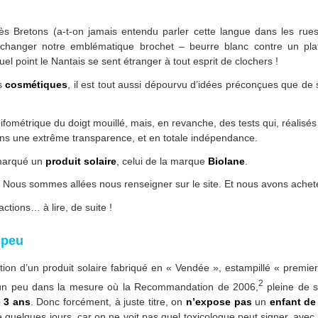
s Bretons (a-t-on jamais entendu parler cette langue dans les rues d
’échanger notre emblématique brochet – beurre blanc contre un pl
uel point le Nantais se sent étranger à tout esprit de clochers !
es
cosmétiques
, il est tout aussi dépourvu d’idées préconçues que de s
ifométrique du doigt mouillé, mais, en revanche, des tests qui, réalis
ns une extrême transparence, et en totale indépendance.
emarqué un
produit solaire
, celui de la marque
Biolane
.
. Nous sommes allées nous renseigner sur le site. Et nous avons acheté
ctions… à lire, de suite !
 peu
ntion d’un produit solaire fabriqué en « Vendée », estampillé « premier
2
 un peu dans la mesure où la Recommandation de 2006,
pleine de s
 3 ans
. Donc forcément, à juste titre, on
n’expose pas
un
enfant de
e quelques jours, car on ne voit pas quel toxicologue peut signer, avec 