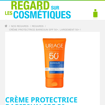
/
NOS REGARDS
/
REGARDS
/
CRÈME PROTECTRICE BARIESUN SPF 50+, LARGEMENT 50+ !
CRÈME PROTECTRICE