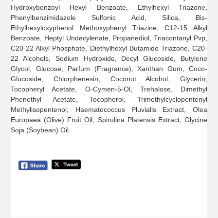
Hydroxybenzoyl Hexyl Benzoate, Ethylhexyl Triazone,
Phenylbenzimidazole Sulfonic Acid, Silica, Bis-
Ethylhexyloxyphenol Methoxyphenyl Triazine, C12-15 Alkyl
Benzoate, Heptyl Undecylenate, Propanediol, Triacontanyl Pvp,
C20-22 Alkyl Phosphate, Diethylhexyl Butamido Triazone, C20-
22 Alcohols, Sodium Hydroxide, Decyl Glucoside, Butylene
Glycol, Glucose, Parfum (Fragrance), Xanthan Gum, Coco-
Glucoside, Chlorphenesin, Coconut Alcohol, Glycerin,
Tocopheryl Acetate, O-Cymen-5-Ol, Trehalose, Dimethyl
Phenethyl Acetate, Tocopherol, Trimethylcyclopentenyl
Methylisopentenol, Haematococcus Pluvialis Extract, Olea
Europaea (Olive) Fruit Oil, Spirulina Platensis Extract, Glycine
Soja (Soybean) Oil.