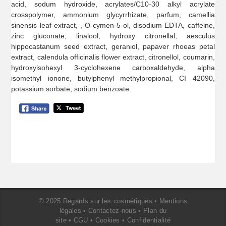
acid, sodum hydroxide, acrylates/C10-30 alkyl acrylate
crosspolymer, ammonium glycyrrhizate, parfum, camellia
sinensis leaf extract, , O-cymen-5-ol, disodium EDTA, caffeine,
zinc gluconate, linalool, hydroxy citronellal, aesculus
hippocastanum seed extract, geraniol, papaver rhoeas petal
extract, calendula officinalis flower extract, citronellol, coumarin,
hydroxyisohexyl 3-cyclohexene carboxaldehyde, alpha
isomethyl ionone, butylphenyl methylpropional, CI 42090,
potassium sorbate, sodium benzoate.
© 2025 Regards sur les cosmétiques •
Mentions
légales
•
Contactez-nous
•
Plan du
site
•
CGU
•
Cookies
•
Confidentialité