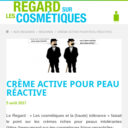
/
NOS REGARDS
/
REGARDS
/
CRÈME ACTIVE POUR PEAU RÉACTIVE
CRÈME ACTIVE POUR PEAU
RÉACTIVE
5 août 2017
Le Regard : « Les cosmétiques et la (haute) tolérance » faisait
le point sur les crèmes riches pour peaux intolérantes
(https://www.regard-sur-les-cosmetiques.fr/nos-regards/les-