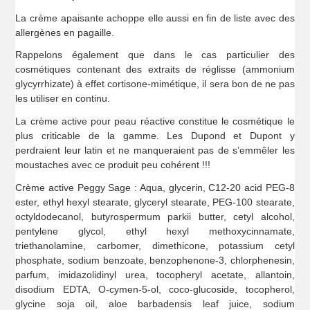
La crème apaisante achoppe elle aussi en fin de liste avec des
allergènes en pagaille.
Rappelons également que dans le cas particulier des
cosmétiques contenant des extraits de réglisse (ammonium
glycyrrhizate) à effet cortisone-mimétique, il sera bon de ne pas
les utiliser en continu.
La crème active pour peau réactive constitue le cosmétique le
plus criticable de la gamme. Les Dupond et Dupont y
perdraient leur latin et ne manqueraient pas de s’emmêler les
moustaches avec ce produit peu cohérent !!!
Crème active Peggy Sage : Aqua, glycerin, C12-20 acid PEG-8
ester, ethyl hexyl stearate, glyceryl stearate, PEG-100 stearate,
octyldodecanol, butyrospermum parkii butter, cetyl alcohol,
pentylene glycol, ethyl hexyl methoxycinnamate,
triethanolamine, carbomer, dimethicone, potassium cetyl
phosphate, sodium benzoate, benzophenone-3, chlorphenesin,
parfum, imidazolidinyl urea, tocopheryl acetate, allantoin,
disodium EDTA, O-cymen-5-ol, coco-glucoside, tocopherol,
glycine soja oil, aloe barbadensis leaf juice, sodium