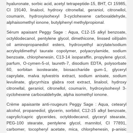
hyaluronate, sorbic acid, acetyl tetrapeptide-15, BHT, CI 15985,
CI 19140, linalool, hydroxy citronellal, geraniol, citronellol,
coumarin, hydroxyisohexyl 3-cyclohexene carboxaldehyde,
alphaisomethyl ionone, butylphenyl methylpropional.
Sérum apaisant Peggy Sage : Aqua, C12-15 alkyl benzoate,
octyldodecanol, pentylene glycol, dimethicone, linssed oil/palm
oil aminopropanediol esters, hydroxyethyl acrylate/sodium
acryloyldimethyl taurate copolymer, polyacrylamide, sodium
benzoate, chlorphenesin, C13-14 isoparaffin, propylene glycol,
parfum, O-cymen-5-ol, laureth-7, disodium EDTA, polysorbate
60, sorbitan isostearate, biosaccharide gum-1, glyceryl
caprylate, malva sylvestris extract, sodium anisate, sodium
levulinate, glycyrrhiza glabra root extract, linalool, hydroxy
citronellal, geraniol, citronellol, coumarin, hydroxyisohexyl 3-
cyclohexene carboxaldehyde, alpha isomethyl ionone.
Crème apaisante anti-rougeurs Peggy Sage : Aqua, cetearyl
alcohol, propanediol, glycerin, sorbitol, C12-15 alkyl benzoate,
caprylic/capric glycerides, octyldodecanol, glyceryl stearate,
PEG-100 stearate, pentylene glycol, mannitol, CI 77891,
carbomer, tocopheryl acetate, mica, chlorphenesin, p-anisic