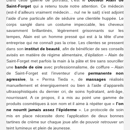
Dans cette galerie de portraits, c’est le
Docteur Alain de
Saint-Forget
qui a retenu toute notre attention. Ce médecin
(est-il d’ailleurs vraiment médecin… nul ne le sait) s’est adjoint
l’aide d’une particule afin de séduire une clientèle huppée. Le
corps sanglé dans un costume impeccable, les cheveux
savamment brillantinés, légèrement grisonnants sur les
tempes, Alain est un homme pressé qui est à la tête d’une
entreprise qui ne connaît pas la crise. Les clientes se pressent
dans son
institut de beauté
, afin de bénéficier de ses conseils
avisés en matière de régime alimentaire, d’épilation – Alain de
Saint-Forget met parfois la main à la pâte et tire sans sourciller
une
bande de cire
avec professionnalisme, de coiffure – Alain
de Saint-Forget est l’inventeur d’une
permanente non
agressive
, la « Perma Tieda », de
massages
réalisés
manuellement et énergiquement ou bien à l’aide d’appareils
ultrasophistiqués du dernier cri, de soins hydratant, anti-âge,
nourrissant. A ce propos, il a mis au point une gamme de
produits cosmétiques à son nom et il aime à répéter que «
l’on
ne nourrit jamais assez l’épiderme
». Le protocole de soin
mis en place nécessite donc l’application de deux bonnes
tartines de crème sur chaque joue afin de pouvoir retrouver un
teint lumineux et plein de jeunesse.