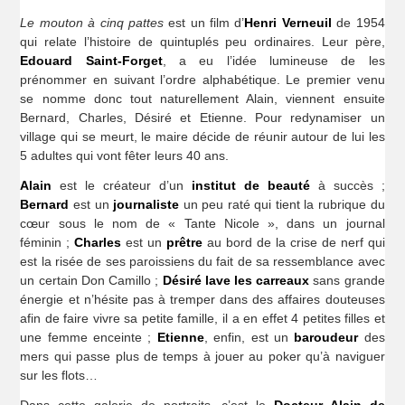
Le mouton à cinq pattes
est un film d’
Henri Verneuil
de 1954
qui relate l’histoire de quintuplés peu ordinaires. Leur père,
Edouard Saint-Forget
, a eu l’idée lumineuse de les
prénommer en suivant l’ordre alphabétique. Le premier venu
se nomme donc tout naturellement Alain, viennent ensuite
Bernard, Charles, Désiré et Etienne. Pour redynamiser un
village qui se meurt, le maire décide de réunir autour de lui les
5 adultes qui vont fêter leurs 40 ans.
Alain
est le créateur d’un
institut de beauté
à succès ;
Bernard
est un
journaliste
un peu raté qui tient la rubrique du
cœur sous le nom de « Tante Nicole », dans un journal
féminin ;
Charles
est un
prêtre
au bord de la crise de nerf qui
est la risée de ses paroissiens du fait de sa ressemblance avec
un certain Don Camillo ;
Désiré
lave les carreaux
sans grande
énergie et n’hésite pas à tremper dans des affaires douteuses
afin de faire vivre sa petite famille, il a en effet 4 petites filles et
une femme enceinte ;
Etienne
, enfin, est un
baroudeur
des
mers qui passe plus de temps à jouer au poker qu’à naviguer
sur les flots…