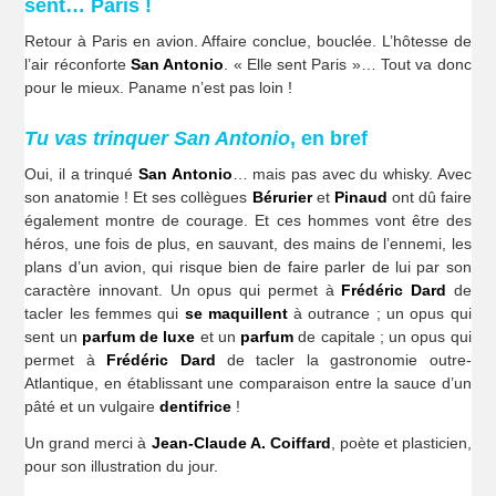
sent… Paris !
Retour à Paris en avion. Affaire conclue, bouclée. L’hôtesse de
l’air réconforte
San Antonio
. « Elle sent Paris »… Tout va donc
pour le mieux. Paname n’est pas loin !
Tu vas trinquer San Antonio
, en bref
Oui, il a trinqué
San Antonio
… mais pas avec du whisky. Avec
son anatomie ! Et ses collègues
Bérurier
et
Pinaud
ont dû faire
également montre de courage. Et ces hommes vont être des
héros, une fois de plus, en sauvant, des mains de l’ennemi, les
plans d’un avion, qui risque bien de faire parler de lui par son
caractère innovant. Un opus qui permet à
Frédéric Dard
de
tacler les femmes qui
se maquillent
à outrance ; un opus qui
sent un
parfum de luxe
et un
parfum
de capitale ; un opus qui
permet à
Frédéric Dard
de tacler la gastronomie outre-
Atlantique, en établissant une comparaison entre la sauce d’un
pâté et un vulgaire
dentifrice
!
Un grand merci à
Jean-Claude A. Coiffard
, poète et plasticien,
pour son illustration du jour.