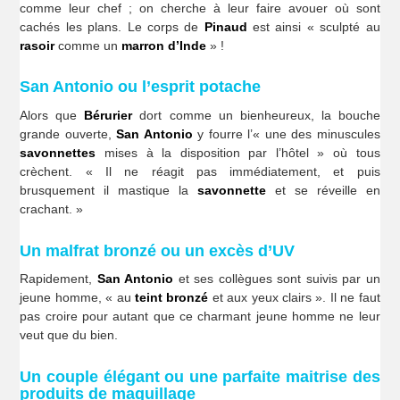
comme leur chef ; on cherche à leur faire avouer où sont
cachés les plans. Le corps de
Pinaud
est ainsi « sculpté au
rasoir
comme un
marron d’Inde
» !
San Antonio ou l’esprit potache
Alors que
Bérurier
dort comme un bienheureux, la bouche
grande ouverte,
San Antonio
y fourre l’« une des minuscules
savonnettes
mises à la disposition par l’hôtel » où tous
crèchent. « Il ne réagit pas immédiatement, et puis
brusquement il mastique la
savonnette
et se réveille en
crachant. »
Un malfrat bronzé ou un excès d’UV
Rapidement,
San Antonio
et ses collègues sont suivis par un
jeune homme, « au
teint bronzé
et aux yeux clairs ». Il ne faut
pas croire pour autant que ce charmant jeune homme ne leur
veut que du bien.
Un couple élégant ou une parfaite maitrise des
produits de maquillage