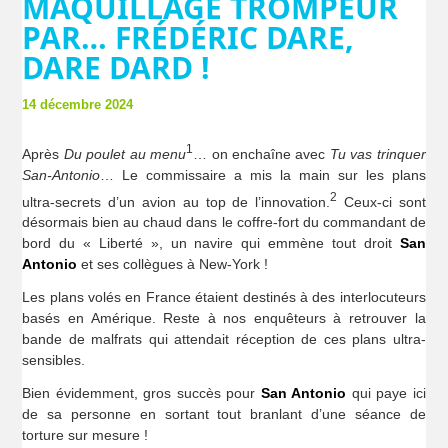
MAQUILLAGE TROMPEUR
PAR… FRÉDÉRIC DARE,
DARE DARD !
14 décembre 2024
1
Après
Du poulet au menu
… on enchaîne avec
Tu vas trinquer
San-Antonio
… Le commissaire a mis la main sur les plans
2
ultra-secrets d’un avion au top de l’innovation.
Ceux-ci sont
désormais bien au chaud dans le coffre-fort du commandant de
bord du « Liberté », un navire qui emmène tout droit
San
Antonio
et ses collègues à New-York !
Les plans volés en France étaient destinés à des interlocuteurs
basés en Amérique. Reste à nos enquêteurs à retrouver la
bande de malfrats qui attendait réception de ces plans ultra-
sensibles.
Bien évidemment, gros succès pour
San Antonio
qui paye ici
de sa personne en sortant tout branlant d’une séance de
torture sur mesure !