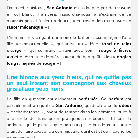
Dans cette histoire,
San Antonio
est kidnappé par des voyous
en col blanc. Il arrivera, rassurons-nous, à s’extraire de ce
mauvais pas et à filer en douce, « en rasant les murs avec un
rasoir mécanique
» !
L’homme très élégant qui mène le bal est accompagné d’une
fille « sensationnelle », qui utilise un « léger
fond de teint
orange
», qui se marie à ravir avec son «
rouge à lèvres
violet
». Avec une dernière touche de bon goût : des «
ongles
longs
,
laqués
de
rouge
» !
Une blonde aux yeux bleus, qui ne quitte pas
un seul instant son compagnon aux cheveux
gris et aux yeux noirs
La fille en question est divinement
parfumée
. Ce
parfum
est
parfaitement au goût de
San Antonio
, qui déclare cette
odeur
« enchanteresse », avant de tomber dans les pommes, suite à
une drôle de transfusion pratiquée à rebours… Et oui, la
seringue qui le pique aspire son sang ! Le but de cette torture
étant de faire avouer au commissaire qui il est et où il cache les
plans secrets !