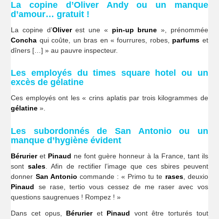
La copine d’Oliver Andy ou un manque
d’amour… gratuit !
La copine d’
Oliver
est une «
pin-up brune
», prénommée
Concha
qui coûte, un bras en « fourrures, robes,
parfums
et
dîners […] » au pauvre inspecteur.
Les employés du times square hotel ou un
excès de gélatine
Ces employés ont les « crins aplatis par trois kilogrammes de
gélatine
».
Les subordonnés de San Antonio ou un
manque d’hygiène évident
Bérurier
et
Pinaud
ne font guère honneur à la France, tant ils
sont
sales
. Afin de rectifier l’image que ces sbires peuvent
donner
San Antonio
commande : « Primo tu te
rases
, deuxio
Pinaud
se rase, tertio vous cessez de me raser avec vos
questions saugrenues ! Rompez ! »
Dans cet opus,
Bérurier
et
Pinaud
vont être torturés tout