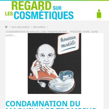
/
NOS REGARDS
/
REGARDS
/
CONDAMNATION DU MAQUILLAGE TROMPEUR PAR… FRÉDÉRIC DARE, DARE
DARD !...
CONDAMNATION DU