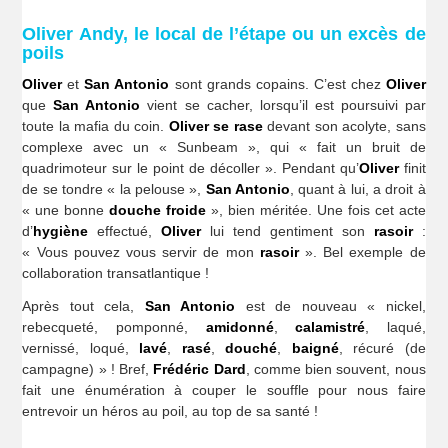
Oliver Andy, le local de l’étape ou un excès de
poils
Oliver
et
San Antonio
sont grands copains. C’est chez
Oliver
que
San Antonio
vient se cacher, lorsqu’il est poursuivi par
toute la mafia du coin.
Oliver
se rase
devant son acolyte, sans
complexe avec un « Sunbeam », qui « fait un bruit de
quadrimoteur sur le point de décoller ». Pendant qu’
Oliver
finit
de se tondre « la pelouse »,
San Antonio
, quant à lui, a droit à
« une bonne
douche froide
», bien méritée. Une fois cet acte
d’
hygiène
effectué,
Oliver
lui tend gentiment son
rasoir
:
« Vous pouvez vous servir de mon
rasoir
». Bel exemple de
collaboration transatlantique !
Après tout cela,
San Antonio
est de nouveau « nickel,
rebecqueté, pomponné,
amidonné
,
calamistré
, laqué,
vernissé, loqué,
lavé
,
rasé
,
douché
,
baigné
, récuré (de
campagne) » ! Bref,
Frédéric Dard
, comme bien souvent, nous
fait une énumération à couper le souffle pour nous faire
entrevoir un héros au poil, au top de sa santé !