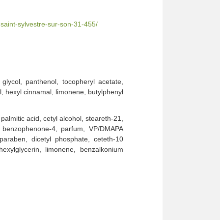
-saint-sylvestre-sur-son-31-455/
 glycol, panthenol, tocopheryl acetate,
, hexyl cinnamal, limonene, butylphenyl
almitic acid, cetyl alcohol, steareth-21,
ine, benzophenone-4, parfum, VP/DMAPA
paraben, dicetyl phosphate, ceteth-10
lhexylglycerin, limonene, benzalkonium