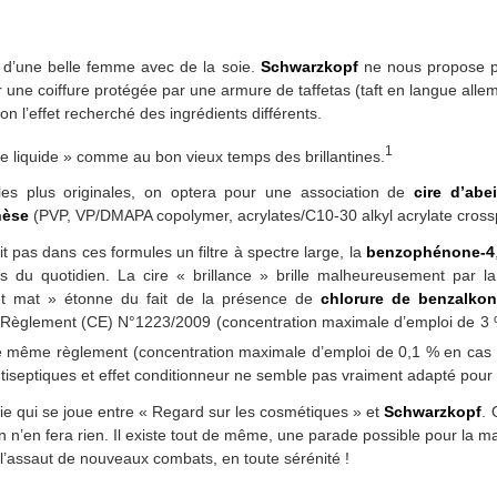
 d’une belle femme avec de la soie.
Schwarzkopf
ne nous propose po
une coiffure protégée par une armure de taffetas (taft en langue all
n l’effet recherché des ingrédients différents.
1
fine liquide » comme au bon vieux temps des brillantines.
 les plus originales, on optera pour une association de
cire d’abe
hèse
(PVP, VP/DMAPA copolymer, acrylates/C10-30 alkyl acrylate cross
ait pas dans ces formules un filtre à spectre large, la
benzophénone-4
 du quotidien. La cire « brillance » brille malheureusement par 
fet mat » étonne du fait de la présence de
chlorure de benzalko
 Règlement (CE) N°1223/2009 (concentration maximale d’emploi de 3 %
 ce même règlement (concentration maximale d’emploi de 0,1 % en cas d’
ntiseptiques et effet conditionneur ne semble pas vraiment adapté pour 
ie qui se joue entre « Regard sur les cosmétiques » et
Schwarzkopf
. 
on n’en fera rien. Il existe tout de même, une parade possible pour la m
l’assaut de nouveaux combats, en toute sérénité !