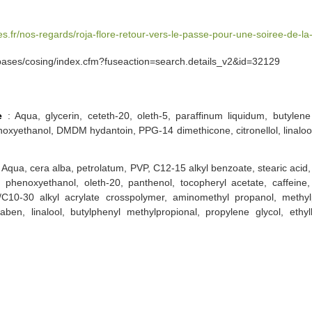
s.fr/nos-regards/roja-flore-retour-vers-le-passe-pour-une-soiree-de-la
abases/cosing/index.cfm?fuseaction=search.details_v2&id=32129
e
: Aqua, glycerin, ceteth-20, oleth-5, paraffinum liquidum, butylene
oxyethanol, DMDM hydantoin, PPG-14 dimethicone, citronellol, linalool
 Aqua, cera alba, petrolatum, PVP, C12-15 alkyl benzoate, stearic acid, p
, phenoxyethanol, oleth-20, panthenol, tocopheryl acetate, caffe
es/C10-30 alkyl acrylate crosspolymer, aminomethyl propanol, methyl
ben, linalool, butylphenyl methylpropional, propylene glycol, ethy