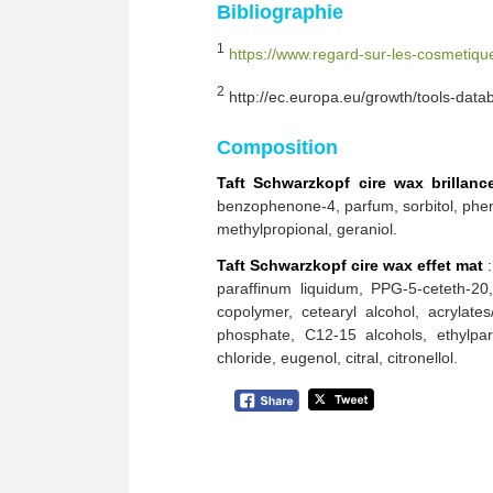
Bibliographie
1
https://www.regard-sur-les-cosmetique
2
http://ec.europa.eu/growth/tools-dat
Composition
Taft Schwarzkopf cire wax brillanc
benzophenone-4, parfum, sorbitol, phen
methylpropional, geraniol.
Taft Schwarzkopf cire wax effet mat
:
paraffinum liquidum, PPG-5-ceteth-20
copolymer, cetearyl alcohol, acrylat
phosphate, C12-15 alcohols, ethylpara
chloride, eugenol, citral, citronellol.