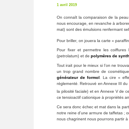
1 avril 2019
On connaît la comparaison de la peau
nous encourage, en revanche à arborer 
mat) sont des émulsions renfermant selo
Pour briller, on jouera la carte « paraf
Pour fixer et permettre les coiffures
(petrolatum) et de
polymères de synt
Tout irait pour le mieux si l’on ne trouv
un trop grand nombre de cosmétiques
générateur de formol
. La cire « ef
réglementé. Retrouvé en Annexe III du
la pilosité faciale) et en Annexe V de
ce tensioactif cationique à propriétés a
Ce sera donc échec et mat dans la part
notre reine d’une armure de taffetas ; 
nous chagrinent nous pourrons partir à 