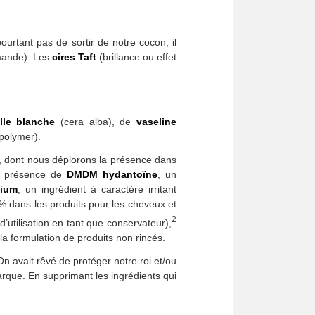
urtant pas de sortir de notre cocon, il
emande). Les
cires Taft
(brillance ou effet
ille blanche
(cera alba), de
vaseline
polymer).
, dont nous déplorons la présence dans
la présence de
DMDM hydantoïne
, un
nium
, un ingrédient à caractère irritant
 dans les produits pour les cheveux et
2
utilisation en tant que conservateur),
la formulation de produits non rincés.
On avait rêvé de protéger notre roi et/ou
arque. En supprimant les ingrédients qui