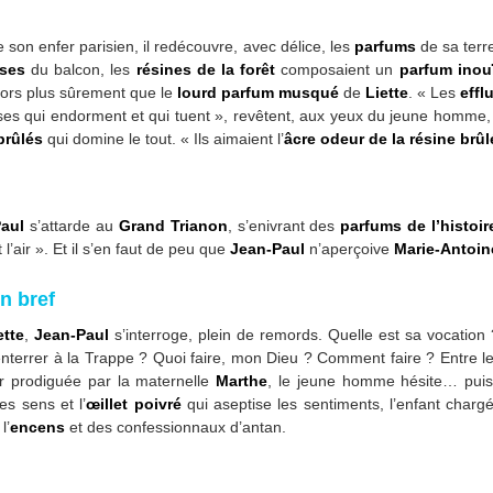
e son enfer parisien, il redécouvre, avec délice, les
parfums
de sa terre
oses
du balcon, les
résines de la forêt
composaient un
parfum inou
alors plus sûrement que le
lourd parfum musqué
de
Liette
. « Les
effl
ses qui endorment et qui tuent », revêtent, aux yeux du jeune homme,
brûlés
qui domine le tout. « Ils aimaient l’
âcre
odeur de la résine brûl
aul
s’attarde au
Grand Trianon
, s’enivrant des
parfums de l’histoir
l’air ». Et il s’en faut de peu que
Jean-Paul
n’aperçoive
Marie-Antoin
en bref
ette
,
Jean-Paul
s’interroge, plein de remords. Quelle est sa vocatio
nterrer à la Trappe ? Quoi faire, mon Dieu ? Comment faire ? Entre l
r prodiguée par la maternelle
Marthe
, le jeune homme hésite… puis c
es sens et l’
œillet
poivré
qui aseptise les sentiments, l’enfant char
l’
encens
et des confessionnaux d’antan.