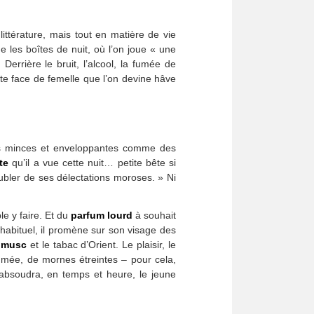
 littérature, mais tout en matière de vie
 les boîtes de nuit, où l’on joue « une
Derrière le bruit, l’alcool, la fumée de
ette face de femelle que l’on devine hâve
bes minces et enveloppantes comme des
te
qu’il a vue cette nuit… petite bête si
ubler de ses délectations moroses. » Ni
le y faire. Et du
parfum lourd
à souhait
 habituel, il promène sur son visage des
e
musc
et le tabac d’Orient. Le plaisir, le
 fumée, de mornes étreintes – pour cela,
 absoudra, en temps et heure, le jeune