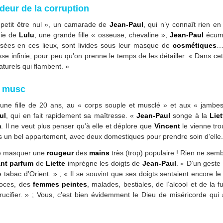
deur de la corruption
 petit être nul », un camarade de
Jean-Paul
, qui n’y connaît rien en
mie de
Lulu
, une grande fille « osseuse, chevaline »,
Jean-Paul
écume
ées en ces lieux, sont livides sous leur masque de
cosmétiques
… 
esse infinie, pour peu qu’on prenne le temps de les détailler. « Dans c
aturels qui flambent. »
e musc
jeune fille de 20 ans, au « corps souple et musclé » et aux « jam
ul
, qui en fait rapidement sa maîtresse. «
Jean-Paul
songe à la
Liet
m
. Il ne veut plus penser qu’à elle et déplore que
Vincent
le vienne tro
s un bel appartement, avec deux domestiques pour prendre soin d’elle.
de masquer une
rougeur
des
mains
très (trop) populaire ! Rien ne semb
ant parfum
de
Liette
imprègne les doigts de
Jean-Paul
. « D’un geste
e tabac d’Orient. » ; « Il se souvint que ses doigts sentaient encore l
troces, des
femmes peintes
, malades, bestiales, de l’alcool et de la
ucifier. » ; Vous, c’est bien évidemment le Dieu de miséricorde qui