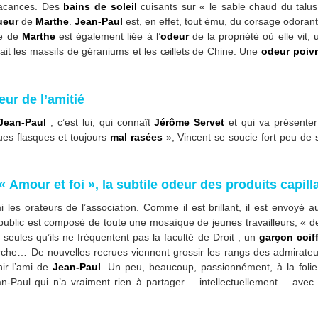
 vacances. Des
bains de soleil
cuisants sur « le sable chaud du talu
ueur
de
Marthe
.
Jean-Paul
est, en effet, tout ému, du corsage odorant
ge de
Marthe
est également liée à l’
odeur
de la propriété où elle vit
sait les massifs de géraniums et les œillets de Chine. Une
odeur poiv
eur de l’amitié
Jean-Paul
; c’est lui, qui connaît
Jérôme Servet
et qui va présenter
oues flasques et toujours
mal rasées
», Vincent se soucie fort peu de so
« Amour et foi », la subtile odeur des produits capil
es orateurs de l’association. Comme il est brillant, il est envoyé a
public est composé de toute une mosaïque de jeunes travailleurs, « d
seules qu’ils ne fréquentent pas la faculté de Droit ; un
garçon coif
arche… De nouvelles recrues viennent grossir les rangs des admirat
ir l’ami de
Jean-Paul
. Un peu, beaucoup, passionnément, à la folie
ean-Paul qui n’a vraiment rien à partager – intellectuellement – av