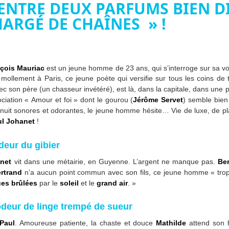
ENTRE DEUX PARFUMS BIEN D
ARGÉ DE CHAÎNES » !
çois Mauriac
est un jeune homme de 23 ans, qui s’interroge sur sa vo
 mollement à Paris, ce jeune poète qui versifie sur tous les coins de
ec son père (un chasseur invétéré), est là, dans la capitale, dans une
ciation « Amour et foi » dont le gourou (
Jérôme Servet
) semble bien 
uit sonores et odorantes, le jeune homme hésite… Vie de luxe, de plai
ul Johanet
!
deur du gibier
net
vit dans une métairie, en Guyenne. L’argent ne manque pas.
Be
rtrand
n’a aucun point commun avec son fils, ce jeune homme « trop
ues brûlées
par le
soleil
et le
grand air
. »
odeur de linge trempé de sueur
Paul
. Amoureuse patiente, la chaste et douce
Mathilde
attend son he