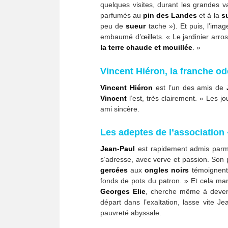
quelques visites, durant les grandes
parfumés au
pin des Landes
et à la
s
peu de
sueur
tache »). Et puis, l’ima
embaumé d’œillets. « Le jardinier arro
la terre chaude et mouillée
. »
Vincent Hiéron, la franche od
Vincent Hiéron
est l’un des amis de
Vincent
l’est, très clairement. « Les j
ami sincère.
Les adeptes de l’association 
Jean-Paul
est rapidement admis parmi l
s’adresse, avec verve et passion. Son 
gercées
aux
ongles noirs
témoignent 
fonds de pots du patron. » Et cela m
Georges Elie
, cherche même à deven
départ dans l’exaltation, lasse vite J
pauvreté abyssale.