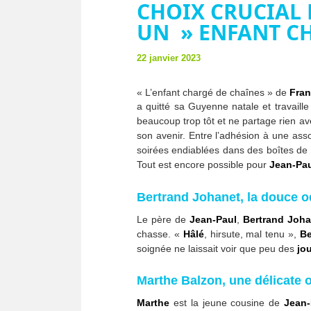
CHOIX CRUCIAL 
UN » ENFANT CH
22 janvier 2023
« L’enfant chargé de chaînes » de
Fran
a quitté sa Guyenne natale et travaille
beaucoup trop tôt et ne partage rien av
son avenir. Entre l’adhésion à une asso
soirées endiablées dans des boîtes de n
Tout est encore possible pour
Jean-Pa
Bertrand Johanet, la douce o
Le père de
Jean-Paul
,
Bertrand Joha
chasse. «
Hâlé
, hirsute, mal tenu »,
Be
soignée ne laissait voir que peu des
jo
Marthe Balzon, une délicate 
Marthe
est la jeune cousine de
Jean-