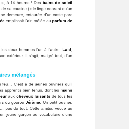
s », à 14 heures ! Des
bains de soleil
 de sa cousine (« le linge odorant qu’un
, une demeure, entourée d’un vaste parc
rée
emplissait l’air, mêlée au
parfum de
 les deux hommes l’un à l’autre.
Laid
,
n extérieur. Il s’agit, malgré tout, d’un
laires mélangés
u feu… C’est à de jeunes ouvriers qu’il
es apprentis bien tenus, dont les
mains
feur
aux
cheveux luisants
de tous les
eurs du gourou
Jérôme
. Un petit ouvrier,
… pas du tout. Cette amitié, vécue au
ec un jeune garçon au vocabulaire d’une