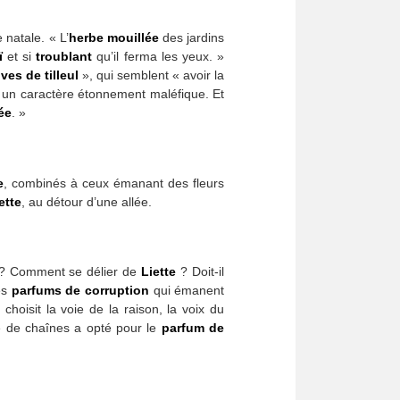
 natale. « L’
herbe
mouillée
des jardins
ï
et si
troublant
qu’il ferma les yeux. »
uves de tilleul
», qui semblent « avoir la
 un caractère étonnement maléfique. Et
ée
. »
e
, combinés à ceux émanant des fleurs
ette
, au détour d’une allée.
n ? Comment se délier de
Liette
? Doit-il
es
parfums de corruption
qui émanent
hoisit la voie de la raison, la voix du
gé de chaînes a opté pour le
parfum de