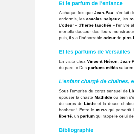
Et le parfum de l’enfance
A chaque fois que
Jean-Paul
s’enfuit d
endormis, les
acacias neigeux
, les
r
L’
odeur
« d’
herbe
fauchée
» l’enivre 
mortelle douceur des fleurs monstrueu
puis, il y a l’inénarrable
odeur
de
pins 
Et les parfums de Versailles
En visite chez
Vincent Hiéron
,
Jean-P
du parc. « Des
parfums mêlés
saturent 
L’enfant chargé de chaînes
, 
Sous l’emprise du corps sensuel de
Li
épouser la chaste
Mathilde
ou bien s’e
du corps de
Liette
et la douce chaleu
bonheur ! Entre le
musc
qui pervertit l
liberté
, un
parfum
qui rappelle celui de 
Bibliographie