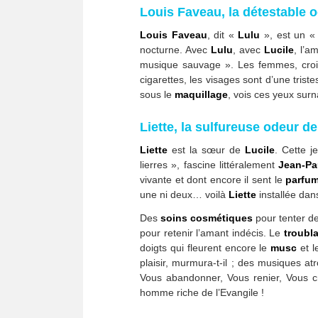
Louis Faveau, la détestable o
Louis Faveau
, dit «
Lulu
», est un «
nocturne. Avec
Lulu
, avec
Lucile
, l’a
musique sauvage ». Les femmes, crois
cigarettes, les visages sont d’une trist
sous le
maquillage
, vois ces yeux surn
Liette, la sulfureuse odeur d
Liette
est la sœur de
Lucile
. Cette 
lierres », fascine littéralement
Jean-Pa
vivante et dont encore il sent le
parfu
une ni deux… voilà
Liette
installée dan
Des
soins cosmétiques
pour tenter 
pour retenir l’amant indécis. Le
troubl
doigts qui fleurent encore le
musc
et l
plaisir, murmura-t-il ; des musiques a
Vous abandonner, Vous renier, Vous cr
homme riche de l’Evangile !