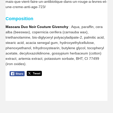
mais-que-vient-faire-un-antibiotique-dans-un-rouge-a-levres-et-
une-creme-anti-age-723/
Composition
Mascara Duo Noir Couture Givenchy
: Aqua, paraffin, cera
alba (beeswax), copernicia cerifera (carnauba wax),
triethanolamine, bis-diglyceryl polyacyladipate-2, palmitic acid,
stearic acid, acacia senegal gum, hydroxyethylcellulose,
phenoxyethanol, trihydroxystearin, butylene glycol, tocopheryl
acetate, decyloxazolidinone, gossypium herbaceum (cotton)
extract, artemia extract, potassium sorbate, BHT, CI 77499
(iron oxides).