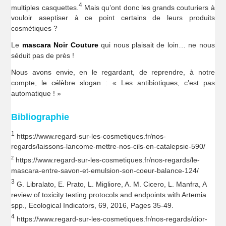
4
multiples casquettes.
Mais qu’ont donc les grands couturiers à
vouloir aseptiser à ce point certains de leurs produits
cosmétiques ?
Le
mascara Noir Couture
qui nous plaisait de loin… ne nous
séduit pas de près !
Nous avons envie, en le regardant, de reprendre, à notre
compte, le célèbre slogan : « Les antibiotiques, c’est pas
automatique ! »
Bibliographie
1
https://www.regard-sur-les-cosmetiques.fr/nos-
regards/laissons-lancome-mettre-nos-cils-en-catalepsie-590/
2
https://www.regard-sur-les-cosmetiques.fr/nos-regards/le-
mascara-entre-savon-et-emulsion-son-coeur-balance-124/
3
G. Libralato, E. Prato, L. Migliore, A. M. Cicero, L. Manfra, A
review of toxicity testing protocols and endpoints with Artemia
spp., Ecological Indicators, 69, 2016, Pages 35-49.
4
https://www.regard-sur-les-cosmetiques.fr/nos-regards/dior-