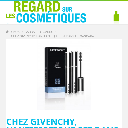
/
NOS REGARDS
/
REGARDS
/
CHEZ GIVENCHY, L’ANTIBIOTIQUE EST DANS LE MASCARA !
CHEZ GIVENCHY,