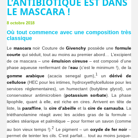
L’ANTIBIOTIQUE EST DANS
LE MASCARA !
8 octobre 2018
Où tout commence avec une composition très
classique
Le
mascara
noir Couture de
Givenchy
possède une
formule
courte
qui séduit, tout au moins au premier abord… L’excipient
de ce mascara – une
émulsion cireuse
– est composé d’une
phase aqueuse renfermant de l’
eau
(c’est le minimum !), de la
1
gomme arabique
(acacia senegal gum),
un
dérivé de
cellulose
(HEC pour les intimes, hydroxyethylcellulose pour les
services réglementaires), un humectant (butylène glycol), un
conservateur antimicrobien (
potassium sorbate
). La phase
lipophile, quant à elle, est riche en cires. Arrivent en tête de
liste, la
paraffine
, la
cire d’abeille
et la
cire de carnauba
. La
triéthanolamine réagit avec les acides gras de la formule –
acides stéarique et palmitique – pour former un savon (comme
2
au bon vieux temps !).
Le pigment – un
oxyde de fer noir
–
permet de teinter les cils. C’est parfait… tout au moins jusque-