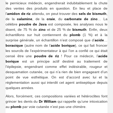
le pernicieux médecin, engendrerait indubitablement la chute
des ventes des produits en question. En lieu et place de
l’
amidon de riz
attendu, on peut trouver des
sels de bismuth
,
de la
calamine
, de la
craie
, du
carbonate de zinc
… La
célèbre
poudre de Java
est composée, les analyses nous le
disent, de 75 % de
zinc
et de 25 % de
bismuth
. Enfin, deux
échantillons sur huit contiennent du
plomb
(1 %) et à la
surprise générale, un échantillon n’est composé que d’
acide
…
boracique
(autre nom de l’
acide borique
), ce qui fait froncer
les sourcils de l’expérimentateur à qui l’on a confié ce qui était
censé être une
poudre de riz
! Pour ce médecin, l’
acide
borique
est un principe actif destiné au traitement de
l’épilepsie, engendrant comme effet indésirable, rougeur et
desquamation cutanée, ce qui n’a rien de bien engageant d’un
point de vue esthétique. On est d’accord avec lui et la
réglementation aussi qui interdit cet agent antiseptique depuis
quelques années.
Alors, forcément, ces compositions variées et hétéroclites font
grincer les dents du
Dr William
qui rappelle qu’une intoxication
au
plomb
par voie cutanée n’est pas une chimère.