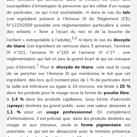
susceptibles d’envelopper la personne qui les utilise d’un nuage
de particules, ce qui n’est souhaitable, ni dans le cas du
talc
(cet ingrédient présent à l’Annexe III du Règlement (CE)
N°1223/2009 possède une réglementation particulière à visée
des enfants « Tenir à l’écart du nez et de la bouche de
5,6
l’enfant » extrapolable à l’adulte),
ni dans le cas du
dioxyde
de titane
(cet ingrédient se retrouve dans 3 annexes, l’annexe
III n°321, l’annexe IV n°143 et l’annexe VI n°27 ; une
réglementation qui fait un peu le grand écart et qui ne manque
7
pas d’étonner).
Pour le
dioxyde de titane
, cela vaut le coup
de se pencher sur l’Annexe III qui mentionne le fait que cet
ingrédient, dès lors qu’il contient plus de 1 % de particules dont
la taille est inférieure ou égale à 10 microns, est limité à
25 %
dans les produits pour le visage sous la forme de
poudre libre
,
à
1,4 %
dans les produits capillaires, sous forme d’aérosols
(
sprays
) destinés au grand public, avec une valeur abaissée à
1,1 %
pour un
usage professionnel
. En complément
d’informations, il est précisé que, dans les produits destinés au
visage et aux cheveux, seule la
forme pigmentaire
est
autorisée, ce qui est en désaccord avec la mention présence