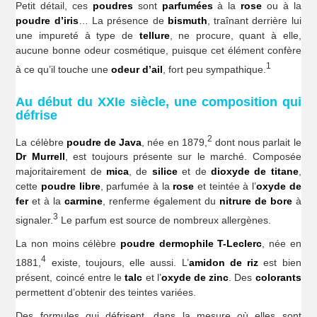
Petit détail, ces
poudres
sont
parfumées
à la
rose
ou à la
poudre d’iris
… La présence de
bismuth
, traînant derrière lui
une impureté à type de
tellure
, ne procure, quant à elle,
aucune bonne odeur cosmétique, puisque cet élément confère
1
à ce qu’il touche une
odeur d’ail
, fort peu sympathique.
Au début du XXIe siècle, une composition qui
défrise
2
La célèbre
poudre de Java
, née en 1879,
dont nous parlait le
Dr Murrell
, est toujours présente sur le marché. Composée
majoritairement de
mica
, de
silice
et de
dioxyde de titane
,
cette
poudre libre
, parfumée à la
rose
et teintée à l’
oxyde de
fer
et à la
carmine
, renferme également du
nitrure de bore
à
3
signaler.
Le parfum est source de nombreux allergènes.
La non moins célèbre
poudre dermophile T-Leclerc
, née en
4
1881,
existe, toujours, elle aussi. L’
amidon de riz
est bien
présent, coincé entre le
talc
et l’
oxyde
de zinc
. Des
colorants
permettent d’obtenir des teintes variées.
Des formules qui défrisent, dans la mesure où elles sont