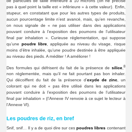
de particules de taille inférieure à 10 microns (on ne précise
pas à quel point la taille est « inférieure » à cette valeur). Enfin,
stupeur, en constatant que pour les autres types de produits,
aucun pourcentage limite n’est avancé, mais, qu’en revanche,
on nous signale de « ne pas utiliser dans des applications
pouvant conduire à l’exposition des poumons de l’utilisateur
final par inhalation ». Curieuse réglementation, qui suppose
qu’une
poudre libre
, appliquée au niveau du visage, risque
moins d’être inhalée, qu’une poudre destinée à être appliquée
au niveau des pieds. A méditer ! A améliorer !
8
Des formules qui défrisent du fait de la présence de
silice
,
non réglementée, mais qu’il ne fait pourtant pas bon inhaler.
Qui décoiffent du fait de la présence d’
oxyde
de zinc
, un
colorant qui ne doit « pas être utilisé dans les applications
pouvant conduire à l’exposition des poumons de l’utilisateur
final par inhalation » (l’Annexe IV renvoie à ce sujet le lecteur à
l’Annexe VI).
Les poudres de riz, en bref
Snif, snif… Il y a de quoi dire sur ces
poudres libres
contenant