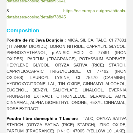
databases/cosing/details/95641
8
https://ec.europa.eu/growth/tools-
databases/cosing/details/78845
Composition
Poudre de riz Java Bourjois
: MICA, SILICA, TALC, CI 77891
(TITANIUM DIOXIDE), BORON NITRIDE, CAPRYLYL GLYCOL,
PHENOXYETHANOL, p-ANISIC ACID, CI 77491 (IRON
OXIDES), PARFUM (FRAGRANCE), POTASSIUM SORBATE,
HEXYLENE GLYCOL, ORYZA SATIVA (RICE) STARCH,
CAPRYLIC/CAPRIC TRIGLYCERIDE, CI 77492 (IRON
OXIDES), LAUROYL LYSINE, CI 75470 (CARMINE),
HYDROXYCITRONELLAL, TIN OXIDE, CINNAMYL ALCOHOL,
EUGENOL, BENZYL SALICYLATE, LINALOOL, EVERNIA
PRUNASTRI EXTRACT, CITRONELLOL, GERANIOL, AMYL
CINNAMAL, ALPHA-ISOMETHYL IONONE, HEXYL CINNAMAL,
ROSE EXTRACT.
Poudre libre dermophile T-Leclerc
: TALC, ORYZA SATIVA
STARCH (ORYZA SATIVA (RICE) STARCH), ZINC OXIDE,
PARFUM (FRAGRANCE), [+/-: CI 47005 (YELLOW 10 LAKE),