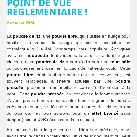
POINT DE VUE
RÉGLEMENTAIRE !
2 octobre 2024
La
poudre de riz
, une
poudre libre
, qui s’utilise en nuage pour
matifier les zones du visage qui brillent, constitue un
cosmétique qui a été, longtemps, très populaire. Appliquée
avec une
houppette
de diverses natures ou à l’aide d’un gros
pinceau, cette
poudre de riz
a permis d’arborer un
teint pâle
ou judicieusement rosé, en fonction de l’attendu voulu. Cette
poudre libre
, dont la liberté-même est un inconvénient, est
souvent remplacée, à l’heure actuelle, par une
poudre
pressée
, présentant une meilleure capacité d’adhésion à la
peau. Cette
poudre pressée
, qui convient à la femme pressée
n’ayant pas le temps d’épousseter tous les grains de poudre
présents alentour, se décline en toutes sortes de teintes, allant
du plus clair au plus sombre, pour un
effet bronzé
sans
danger (point d’UVB nécessaire dans ce cas).
En fouinant dans le grenier de la littérature médicale, nous
avons trouvé dans un vieux tiroir, un curieux document qui veut