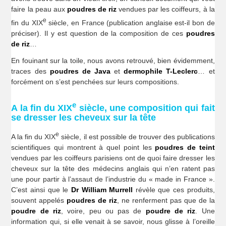
faire la peau aux
poudres de riz
vendues par les coiffeurs, à la
e
fin du XIX
siècle, en France (publication anglaise est-il bon de
préciser). Il y est question de la composition de ces
poudres
de riz
…
En fouinant sur la toile, nous avons retrouvé, bien évidemment,
traces des
poudres de Java
et
dermophile T-Leclerc
… et
forcément on s’est penchées sur leurs compositions.
e
A la fin du XIX
siècle, une composition qui fait
se dresser les cheveux sur la tête
e
A la fin du XIX
siècle, il est possible de trouver des publications
scientifiques qui montrent à quel point les
poudres de teint
vendues par les coiffeurs parisiens ont de quoi faire dresser les
cheveux sur la tête des médecins anglais qui n’en ratent pas
une pour partir à l’assaut de l’industrie du « made in France ».
C’est ainsi que le
Dr William Murrell
révèle que ces produits,
souvent appelés
poudres de riz
, ne renferment pas que de la
poudre de riz
, voire, peu ou pas de
poudre de riz
. Une
information qui, si elle venait à se savoir, nous glisse à l’oreille