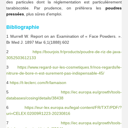
des particules dont la réglementation est particulièrement
tarabiscotée. Par prudence, on préférera les
poudres
pressées
, plus sûres d’emploi.
Bibliographie
1 Murrell W. Report on an Examination of « Face Powders. ».
Br Med J. 1897 Mar 6;1(1888):602
2
https://bourjois.fr/products/poudre-de-riz-de-java-
3052503612133
3
https://www.regard-sur-les-cosmetiques.fr/nos-regards/le-
nitrure-de-bore-n-est-surement-pas-indispensable-45/
4
https://t-leclerc.com/fr/lamaison
5
https://ec.europa.eu/growth/tools-
databases/cosing/details/38438
6
https://eur-lex.europa.eu/legal-content/FR/TXT/PDF/?
uri=CELEX:02009R1223-20230816
7
https://ec.europa.eu/growth/tools-