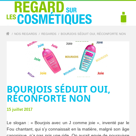
/
NOS REGARDS
/
REGARDS
/
BOURJOIS SÉDUIT OUI, RÉCONFORTE NON
BOURJOIS SÉDUIT OUI,
RÉCONFORTE NON
15 juillet 2017
Le slogan : « Bourjois avec un J comme joie », inventé par le
Fou chantant, qui s’y connaissait en la matière, malgré son âge
canonique, n’a pas pris une ride. On aurait envie de poursuivre