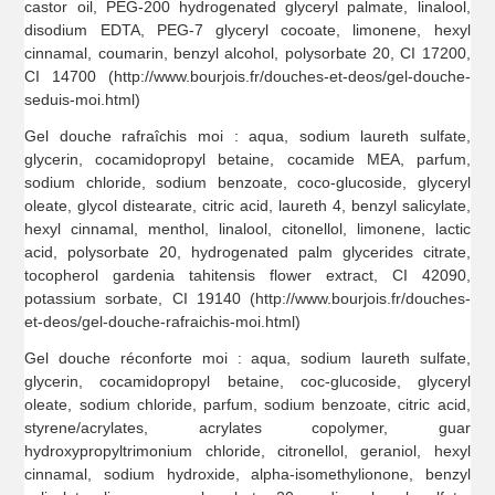
castor oil, PEG-200 hydrogenated glyceryl palmate, linalool,
disodium EDTA, PEG-7 glyceryl cocoate, limonene, hexyl
cinnamal, coumarin, benzyl alcohol, polysorbate 20, CI 17200,
CI 14700 (http://www.bourjois.fr/douches-et-deos/gel-douche-
seduis-moi.html)
Gel douche rafraîchis moi : aqua, sodium laureth sulfate,
glycerin, cocamidopropyl betaine, cocamide MEA, parfum,
sodium chloride, sodium benzoate, coco-glucoside, glyceryl
oleate, glycol distearate, citric acid, laureth 4, benzyl salicylate,
hexyl cinnamal, menthol, linalool, citonellol, limonene, lactic
acid, polysorbate 20, hydrogenated palm glycerides citrate,
tocopherol gardenia tahitensis flower extract, CI 42090,
potassium sorbate, CI 19140 (http://www.bourjois.fr/douches-
et-deos/gel-douche-rafraichis-moi.html)
Gel douche réconforte moi : aqua, sodium laureth sulfate,
glycerin, cocamidopropyl betaine, coc-glucoside, glyceryl
oleate, sodium chloride, parfum, sodium benzoate, citric acid,
styrene/acrylates, acrylates copolymer, guar
hydroxypropyltrimonium chloride, citronellol, geraniol, hexyl
cinnamal, sodium hydroxide, alpha-isomethylionone, benzyl