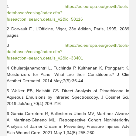
1
https://ec.europa.eu/growth/tools-
databases/cosing/index.cfm?
fuseaction=search.details_v2&id=58116
2 Dorvault F., L’Officine, Vigot, 23e édition, Paris, 1995, 2089
pages
3
https://ec.europa.eu/growth/tools-
databases/cosing/index.cfm?
fuseaction=search.details_v2&id=33401
4 Chularojanamontri L, Tuchinda P, Kulthanan K, Pongparit K.
Moisturizers for Acne: What are their Constituents? J Clin
Aesthet Dermatol. 2014 May;7(5):36-44
5 Walker EB, Naisbitt CS. Direct Analysis of Dimethicone in
Aqueous Emulsions by Infrared Spectroscopy. J Cosmet Sci.
2019 Jul/Aug;70(4):209-216
6 Garcia-Carretero R, Ballesteros-Ubeda MV, Martínez-Alvarez
A, Martinez-Gimeno ML. Retrospective Cohort Noninferiority
Analysis of Barrier Cream in Preventing Pressure Injuries. Adv
Skin Wound Care. 2021 May 1;34(5):255-260