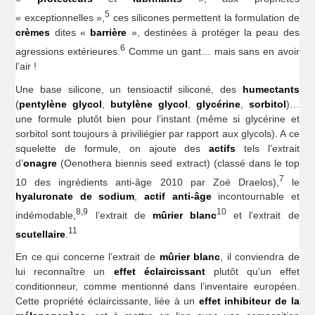
5
« exceptionnelles »,
ces silicones permettent la formulation de
crèmes
dites «
barrière
», destinées à protéger la peau des
6
agressions extérieures.
Comme un gant… mais sans en avoir
l’air !
Une base silicone, un tensioactif siliconé, des
humectants
(
pentylène glycol
,
butylène glycol
,
glycérine
,
sorbitol
)…
une formule plutôt bien pour l’instant (même si glycérine et
sorbitol sont toujours à priviliégier par rapport aux glycols). A ce
squelette de formule, on ajoute des
actifs
tels l’extrait
d’
onagre
(Oenothera biennis seed extract) (classé dans le top
7
10 des ingrédients anti-âge 2010 par Zoé Draelos),
le
hyaluronate de sodium
,
actif anti-âge
incontournable et
8,9
10
indémodable,
l’extrait de
mûrier blanc
et l’extrait de
11
scutellaire
.
En ce qui concerne l’extrait de
mûrier blanc
, il conviendra de
lui reconnaître un
effet éclaircissant
plutôt qu’un effet
conditionneur, comme mentionné dans l’inventaire européen.
Cette propriété éclaircissante, liée à un
effet inhibiteur de la