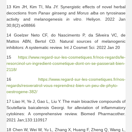
13 Kim JH, Kim TI, Ma JY. Synergistic effects of novel herbal
decoctions from
Panax ginseng
and
Morus alba
on tyrosinase
activity and melanogenesis
in vitro
. Heliyon. 2022 Jan
30;8(2):e08866
14 Goelzer Neto CF, do Nascimento P, da Silveira VC, de
Mattos ABN, Bertol CD. Natural sources of melanogenic
inhibitors: A systematic review. Int J Cosmet Sci. 2022 Jan 20
15
https://www.regard-sur-les-cosmetiques.fr/nos-regards/le-
resorcinol-un-ingredient-cosmetique-dont-on-se-passerait-bien-
2118/
16
https://www.regard-sur-les-cosmetiques.fr/nos-
regards/resveratrol-vous-reprendrez-bien-un-peu-de-phyto-
oestrogene-382/
17 Liao H, Ye J, Gao L, Liu Y. The main bioactive compounds of
Scutellaria baicalensis Georgi. for alleviation of inflammatory
cytokines: A comprehensive review. Biomed Pharmacother.
2021 Jan;133:110917
18 Chen W, Wei W, Yu L, Zhang X, Huang F, Zheng Q, Wang L,