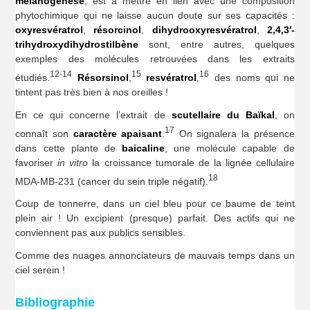
mélanogenèse
, est à mettre en lien avec une composition
phytochimique qui ne laisse aucun doute sur ses capacités :
oxyresvératrol
,
résorcinol
,
dihydrooxyresvératrol
,
2,4,3′-
trihydroxydihydrostilbène
sont, entre autres, quelques
exemples des molécules retrouvées dans les extraits
12-14
15
16
étudiés.
Résorsinol
,
resvératrol
,
des noms qui ne
tintent pas très bien à nos oreilles !
En ce qui concerne l’extrait de
scutellaire du Baïkal
, on
17
connaît son
caractère apaisant
.
On signalera la présence
dans cette plante de
baicaline
, une molécule capable de
favoriser
in vitro
la croissance tumorale de la lignée cellulaire
18
MDA-MB-231 (cancer du sein triple négatif).
Coup de tonnerre, dans un ciel bleu pour ce baume de teint
plein air ! Un excipient (presque) parfait. Des actifs qui ne
conviennent pas aux publics sensibles.
Comme des nuages annonciateurs de mauvais temps dans un
ciel serein !
Bibliographie