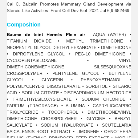
Cai C. Baicalin Promotes Mammary Gland Development via
Steroid-Like Activities. Front Cell Dev Biol. 2021 Jul 6;9:682469
Composition
Baume de teint Hermès Plein air
: AQUA (WATER) •
TITANIUM DIOXIDE • METHYL TRIMETHICONE •
NEOPENTYL GLYCOL DIETHYLHEXANOATE • DIMETHICONE
• DIPROPYLENE GLYCOL • PEG-10 DIMETHICONE •
CYCLOPENTASILOXANE • VINYL
DIMETHICONE/METHICONE SILSESQUIOXANE
CROSSPOLYMER • PENTYLENE GLYCOL • BUTYLENE
GLYCOL • GLYCERIN • PHENOXYETHANOL •
POLYGLYCERYL-2 DIISOSTEARATE • SORBITOL • STEARIC
ACID • SODIUM CITRATE • DISTEARDIMONIUM HECTORITE
• TRIMETHYLSILOXYSILICATE • SODIUM CHLORIDE •
PARFUM (FRAGRANCE) • ALUMINA • CAPRYLIC/CAPRIC
TRIGLYCERIDE • TOCOPHEROL • DIMETHICONE/VINYL
DIMETHICONE CROSSPOLYMER • GLYCINE • BENZYL
SALICYLATE • SODIUM HYALURONATE • SCUTELLARIA
BAICALENSIS ROOT EXTRACT • LIMONENE • OENOTHERA