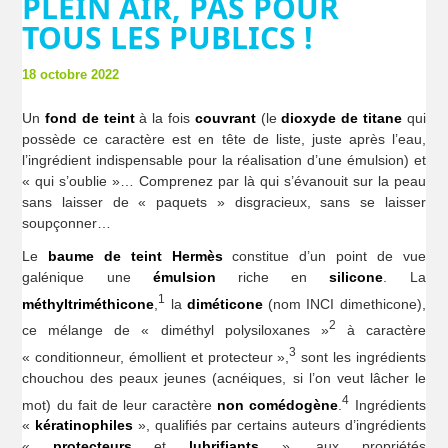
PLEIN AIR, PAS POUR
TOUS LES PUBLICS !
18 octobre 2022
Un
fond de teint
à la fois
couvrant
(le
dioxyde de titane
qui
possède ce caractère est en tête de liste, juste après l’eau,
l’ingrédient indispensable pour la réalisation d’une émulsion) et
« qui s’oublie »… Comprenez par là qui s’évanouit sur la peau
sans laisser de « paquets » disgracieux, sans se laisser
soupçonner…
Le
baume de teint Hermès
constitue d’un point de vue
galénique une
émulsion
riche en
silicone
. La
1
méthyltriméthicone
,
la
diméticone
(nom INCI dimethicone),
2
ce mélange de « diméthyl polysiloxanes »
à caractère
3
« conditionneur, émollient et protecteur »,
sont les ingrédients
chouchou des peaux jeunes (acnéiques, si l’on veut lâcher le
4
mot) du fait de leur caractère
non comédogène
.
Ingrédients
«
kératinophiles
», qualifiés par certains auteurs d’ingrédients
«
protecteurs
et
lubrifiants
», aux propriétés