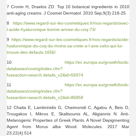
7 Cronin H, Draelos ZD. Top 10 botanical ingredients in 2010
anti-aging creams. J Cosmet Dermatol. 2010 Sep;9(3):218-25
8
https://www.regard-sur-les-cosmetiques.fr/nos-regards/avec-
l-acide-hyaluronique-bonne-annee-du-coq-73/
9
https://www.regard-sur-les-cosmetiques.fr/nos-regards/acide-
hyaluronique-du-coq-du-moins-sa-crete-a-l-ane-celui-qui-lui-
trouve-des-defauts-1656/
10
https://ec.europa.eu/growth/tools-
databases/cosing/index.cfm?
fuseaction=search.details_v2&id=56974
11
https://ec.europa.eu/growth/tools-
databases/cosing/index.cfm?
fuseaction=search.details_v2&id=86858
12 Chaita E, Lambrinidis G, Cheimonidi C, Agalou A, Beis D,
Trougakos I, Mikros E, Skaltsounis AL, Aligiannis N. Anti-
Melanogenic Properties of Greek Plants. A Novel Depigmenting
Agent from Morus alba Wood. Molecules. 2017 Mar
23;22(4):514