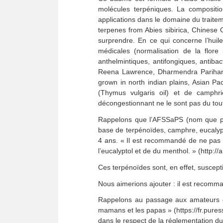
molécules terpéniques. La composition
applications dans le domaine du trait
terpenes from Abies sibirica, Chines
surprendre. En ce qui concerne l’huil
médicales (normalisation de la flore i
anthelmintiques, antifongiques, anti
Reena Lawrence, Dharmendra Parihar, 
grown in north indian plains, Asian Pa
(Thymus vulgaris oil) et de camph
décongestionnant ne le sont pas du tout
Rappelons que l’AFSSaPS (nom que por
base de terpénoïdes, camphre, eucalypt
4 ans. « Il est recommandé de ne pas 
l’eucalyptol et de du menthol. » (http
Ces terpénoïdes sont, en effet, suscept
Nous aimerions ajouter : il est recomm
Rappelons au passage aux amateurs de
mamans et les papas » (https://fr.pur
dans le respect de la réglementation du