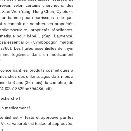
revoir, selon certains chercheurs, des
g, Xian Wen Yang, Hong Chen, Cytotoxic
s un baume pour nourrissons a de quoi
lui reconnaît de nombreuses propriétés
rdiovasculaire, propriétés répellentes,
osmétique pour bébé… (Kapil Lawrence,
sa essential oil (Cymbopogon martini)
-s768). Les huiles essentielles de thym
comme légitimes dans un médicament
!
concernant les produits cosmétiques à
venus chez des enfants âgés de 2 mois à
oins de 3 ans (36 mois) du camphre, de
e76074d02a18529be79d48d.pdf)
recherché !
 un médicament !
ntiel est « Testé et approuvé par les
Vicks Vaporub est testée et approuvée,
s).