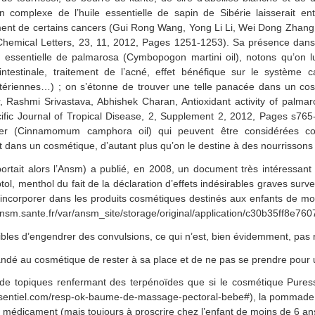
 complexe de l’huile essentielle de sapin de Sibérie laisserait ent
ement de certains cancers (Gui Rong Wang, Yong Li Li, Wei Dong Zhan
e Chemical Letters, 23, 11, 2012, Pages 1251-1253). Sa présence dan
e essentielle de palmarosa (Cymbopogon martini oil), notons qu’on 
ntestinale, traitement de l’acné, effet bénéfique sur le système ca
bactériennes…) ; on s’étonne de trouver une telle panacée dans un c
Rashmi Srivastava, Abhishek Charan, Antioxidant activity of palmaro
cific Journal of Tropical Disease, 2, Supplement 2, 2012, Pages s765
rier (Cinnamomum camphora oil) qui peuvent être considérées 
 dans un cosmétique, d’autant plus qu’on le destine à des nourrissons 
tait alors l’Ansm) a publié, en 2008, un document très intéressant 
ol, menthol du fait de la déclaration d’effets indésirables graves sur
incorporer dans les produits cosmétiques destinés aux enfants de m
://ansm.sante.fr/var/ansm_site/storage/original/application/c30b35ff8
ibles d’engendrer des convulsions, ce qui n’est, bien évidemment, pas 
andé au cosmétique de rester à sa place et de ne pas se prendre pour
 topiques renfermant des terpénoïdes que si le cosmétique Puresse
essentiel.com/resp-ok-baume-de-massage-pectoral-bebe#), la pommade 
 médicament (mais toujours à proscrire chez l’enfant de moins de 6 an