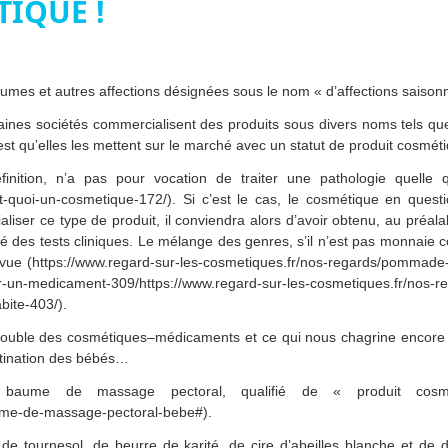
IQUE !
humes et autres affections désignées sous le nom « d’affections saisonni
aines sociétés commercialisent des produits sous divers noms tels qu
 qu’elles les mettent sur le marché avec un statut de produit cosméti
nition, n’a pas pour vocation de traiter une pathologie quelle qu’e
st-quoi-un-cosmetique-172/). Si c’est le cas, le cosmétique en quest
er ce type de produit, il conviendra alors d’avoir obtenu, au préala
isé des tests cliniques. Le mélange des genres, s’il n’est pas monnaie
 vue (https://www.regard-sur-les-cosmetiques.fr/nos-regards/pommade-d
r-un-medicament-309/https://www.regard-sur-les-cosmetiques.fr/nos-re
abite-403/).
 trouble des cosmétiques–médicaments et ce qui nous chagrine encor
stination des bébés…
baume de massage pectoral, qualifié de « produit cosmé
baume-de-massage-pectoral-bebe#).
de tournesol, de beurre de karité, de cire d’abeilles blanche et de d