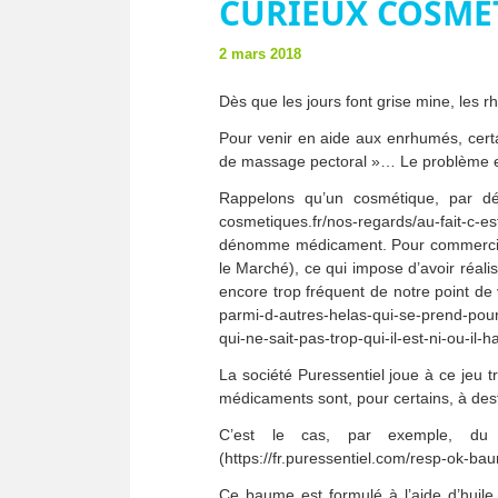
CURIEUX COSMÉT
2 mars 2018
Dès que les jours font grise mine, les r
Pour venir en aide aux enrhumés, cert
de massage pectoral »… Le problème est
Rappelons qu’un cosmétique, par défi
cosmetiques.fr/nos-regards/au-fait-c-e
dénomme médicament. Pour commercialis
le Marché), ce qui impose d’avoir réal
encore trop fréquent de notre point de
parmi-d-autres-helas-qui-se-prend-pou
qui-ne-sait-pas-trop-qui-il-est-ni-ou-il-h
La société Puressentiel joue à ce jeu
médicaments sont, pour certains, à de
C’est le cas, par exemple, du 
(https://fr.puressentiel.com/resp-ok-
Ce baume est formulé à l’aide d’huile 