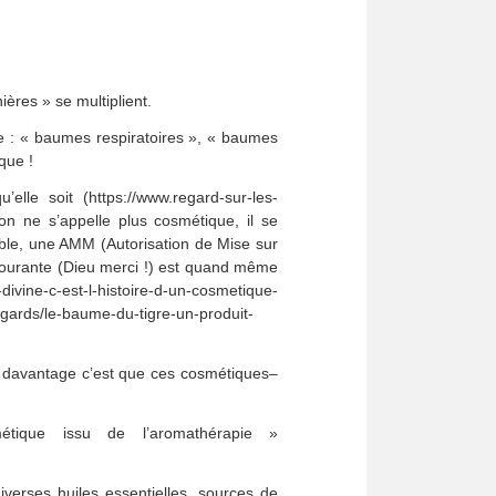
ères » se multiplient.
e : « baumes respiratoires », « baumes
que !
lle soit (https://www.regard-sur-les-
ion ne s’appelle plus cosmétique, il se
ble, une AMM (Autorisation de Mise sur
 courante (Dieu merci !) est quand même
ivine-c-est-l-histoire-d-un-cosmetique-
gards/le-baume-du-tigre-un-produit-
e davantage c’est que ces cosmétiques–
tique issu de l’aromathérapie »
iverses huiles essentielles, sources de