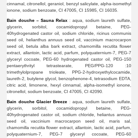
cinnamal, citronellol, geraniol, benzyl salicylate, alpha-isomethyl
ionone, sodium benzoate, CI 47005, CI 15985, CI 16035.
Bain douche – Sauna Relax
: aqua, sodium laureth sulfate,
glycerin, sorbitol, cocamidopropyl betaine, PEG-
40hydrogenated castor oil, sodium chloride, ricinus communis
seed oil, helianthus annuus seed oil, vaccinium macrocarpon
seed oil, betula alba bark extract, chamomilla recutita flower
extract, allantoin, lactic acid, parfum, polyquaternium-7, PEG-7
glyceryl cocoate, PEG-60 hydrogenated castor oil, PEG-150
pentaerythrityl tetrastearate, PEG/PPG-120 :10
trimethylolpropane trioleate, PPG-2-hydroxyethylcocamide,
laureth-2, butylene glycol, benzophenone-4, tetrasodium EDTA,
citric acid, limonene, hexyl cinnamal, alpha-isomethyl ionone,
citronellol, sodium benzoate, CI 47005, CI 42090.
Bain douche Glacier Breeze
: aqua, sodium laureth sulfate,
glycerin, sorbitol, cocamidopropyl betaine, PEG-
40hydrogenated castor oil, sodium chloride, heliantus annuus
seed oil, vaccinium macrocarpon seed oil, maris sal,
chamomilla recutita flower extract, allantoin, lactic acid, parfum,
polyquaternium-7, PEG-7 glyceryl cocoate, PEG-60