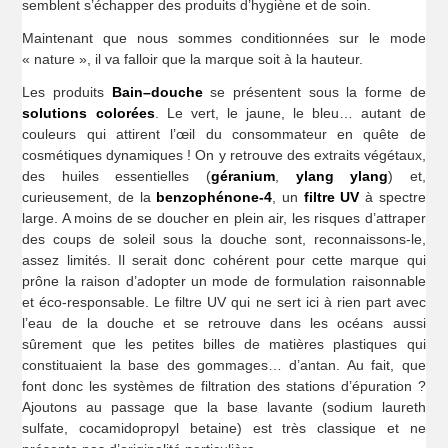
semblent s’échapper des produits d’hygiène et de soin.
Maintenant que nous sommes conditionnées sur le mode
« nature », il va falloir que la marque soit à la hauteur.
Les produits
Bain–douche
se présentent sous la forme de
solutions colorées
. Le vert, le jaune, le bleu… autant de
couleurs qui attirent l’œil du consommateur en quête de
cosmétiques dynamiques ! On y retrouve des extraits végétaux,
des huiles essentielles (
géranium
,
ylang ylang
) et,
curieusement, de la
benzophénone-4
, un
filtre UV
à spectre
large. A moins de se doucher en plein air, les risques d’attraper
des coups de soleil sous la douche sont, reconnaissons-le,
assez limités. Il serait donc cohérent pour cette marque qui
prône la raison d’adopter un mode de formulation raisonnable
et éco-responsable. Le filtre UV qui ne sert ici à rien part avec
l’eau de la douche et se retrouve dans les océans aussi
sûrement que les petites billes de matières plastiques qui
constituaient la base des gommages… d’antan. Au fait, que
font donc les systèmes de filtration des stations d’épuration ?
Ajoutons au passage que la base lavante (sodium laureth
sulfate, cocamidopropyl betaine) est très classique et ne