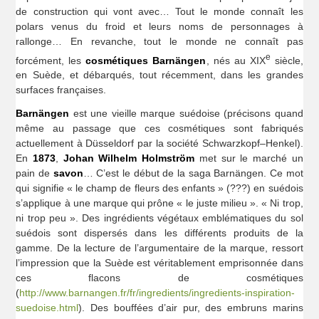
de construction qui vont avec… Tout le monde connaît les
polars venus du froid et leurs noms de personnages à
rallonge… En revanche, tout le monde ne connaît pas
e
forcément, les
cosmétiques Barnängen
, nés au XIX
siècle,
en Suède, et débarqués, tout récemment, dans les grandes
surfaces françaises.
Barnängen
est une vieille marque suédoise (précisons quand
même au passage que ces cosmétiques sont fabriqués
actuellement à Düsseldorf par la société Schwarzkopf–Henkel).
En
1873
,
Johan Wilhelm Holmström
met sur le marché un
pain de
savon
… C’est le début de la saga Barnängen. Ce mot
qui signifie « le champ de fleurs des enfants » (???) en suédois
s’applique à une marque qui prône « le juste milieu ». « Ni trop,
ni trop peu ». Des ingrédients végétaux emblématiques du sol
suédois sont dispersés dans les différents produits de la
gamme. De la lecture de l’argumentaire de la marque, ressort
l’impression que la Suède est véritablement emprisonnée dans
ces flacons de cosmétiques
(
http://www.barnangen.fr/fr/ingredients/ingredients-inspiration-
suedoise.html
). Des bouffées d’air pur, des embruns marins