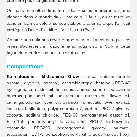
présente pas d’originalité particulière.
On nous promettait du naturel, des « soins équilibrants », une
plongée dans le monde du « juste ce qu’il faut », on se retrouve
dans un bain de colorants peu stables à la lumière que l’on doit
protéger à l’aide d’un filtre UV… Fin du rêve !
Comme nous aimons rêver et que nous n’aimons pas que nos
rêves s’achèvent en cauchemars, nous disons NON à cette
façon de prendre son bain ou sa douche !
Compositions
Bain douche – Midsommar Glow
: aqua, sodium laureth
sulfate, glycerin, sorbitol, cocamidopropyl betaine, PEG-40
hydrogenated castor oil, helianthus annuus seed oil, vaccinium
macrocarpon seed oil, pelargonium graveolens flower oil,
cananga odorata flower oil, chamomilla recutita flower extract,
lactic acid, allantoin, polyquaternium-7, parfum, PEG-7 glyceryl
cocoate, sodium chloride, PEG-60 hydrogenated castor oil,
PEG-150 pentaerythrityl tetrastearate, PPG-2 hydroxyethyl
cocamide, PEG200 hydrogenated glyceryl palmate,
tetrasodium EDTA, benzophenone-4, citric acid, linalool, hexyl